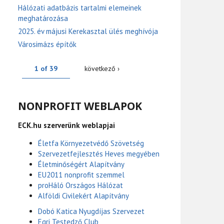
Hálózati adatbázis tartalmi elemeinek
meghatározása
2025. év májusi Kerekasztal ülés meghívója
Városimázs építők
1 of 39
következő ›
NONPROFIT WEBLAPOK
ECK.hu szerverünk weblapjai
Életfa Környezetvédő Szövetség
Szervezetfejlesztés Heves megyében
Életminőségért Alapítvány
EU2011 nonprofit szemmel
proHáló Országos Hálózat
Alföldi Civilekért Alapítvány
Dobó Katica Nyugdíjas Szervezet
Egri Testedző Club