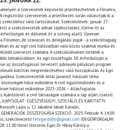
25. JANUÁR 22.
, amelyen a szervezetek képviselői jelentkezhetnek a Fórumra,
 regisztráló szervezetek a jelentkezés során választják ki a
 szekciókhoz való tartozásukat. Szekcióülések: január 27-
król a szekcióvezetők adnak tájékoztatást, illetve itt az
lérhetőségek és dátumok itt a szöveg alatt). Újonnan
a Fórumon, de szavazati és delegálási joguk - a szekciótagság
ókban és az egri civil hálózatban való közös szakmai munka és
eklődő szervezet számára. A szekcióüléseken történik a
bbi témakörökben: Az egri összefogás 30. évfordulóján a
ése az összefogással tervezett jubileumi pályázati program
bileumi kiállítás megrendezéséhez való hozzájárulás Az Egri
ogadása. Szekcióvezetők által javasolt hálózati téma
il közösségek háza működése A civil együttműködés és a
 Fórum hálózat működése 2025-2026 – állásfoglalás
 Ajánlólevél a civil társaságok számára a lap alján, csatolt
A, KAPCSOLAT: EGÉSZSÉGÜGYI, SZOCIÁLIS ÉS KARITATÍV
Kossuth Lajos u. 12. Jakabné Jakab Katalin,
GENERÁCIÓK ÖSSZEFOGÁSA SZEKCIÓ: 2025. Február 4. 14.00
nos, szekcióvezető
fetegerdobo@gmail.com
IDEGENFORGALMI
 11.00 Hotel Unicornis Eger, Dr. Hibay Károly u.