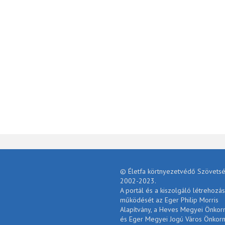
© Életfa körtnyezetvédő Szövetsé
2002-2023.
A portál és a kiszolgáló létrehozás
működését az Eger Philip Morris
Alapítvány, a Heves Megyei Önko
és Eger Megyei Jogú Város Önkor