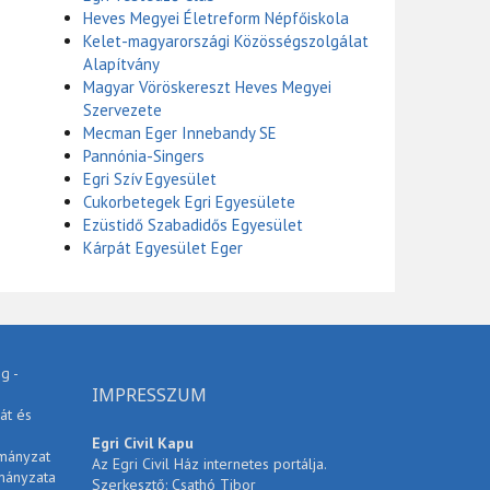
Heves Megyei Életreform Népfőiskola
Kelet-magyarországi Közösségszolgálat
Alapítvány
Magyar Vöröskereszt Heves Megyei
Szervezete
Mecman Eger Innebandy SE
Pannónia-Singers
Egri Szív Egyesület
Cukorbetegek Egri Egyesülete
Ezüstidő Szabadidős Egyesület
Kárpát Egyesület Eger
g -
IMPRESSZUM
át és
Egri Civil Kapu
rmányzat
Az Egri Civil Ház internetes portálja.
mányzata
Szerkesztő: Csathó Tibor