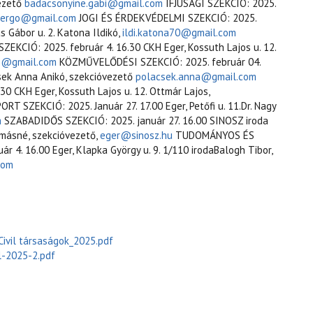
vezető
badacsonyine.gabi@gmail.com
IFJÚSÁGI SZEKCIÓ: 2025.
.gergo@gmail.com
JOGI ÉS ÉRDEKVÉDELMI SZEKCIÓ: 2025.
s Gábor u. 2. Katona Ildikó,
ildi.katona70@gmail.com
IÓ: 2025. február 4. 16.30 CKH Eger, Kossuth Lajos u. 12.
76@gmail.com
KÖZMŰVELŐDÉSI SZEKCIÓ: 2025. február 04.
csek Anna Anikó, szekcióvezető
polacsek.anna@gmail.com
0 CKH Eger, Kossuth Lajos u. 12. Ottmár Lajos,
ORT SZEKCIÓ: 2025. Január 27. 17.00 Eger, Petőfi u. 11.Dr. Nagy
m
SZABADIDŐS SZEKCIÓ: 2025. január 27. 16.00 SINOSZ iroda
amásné, szekcióvezető,
eger@sinosz.hu
TUDOMÁNYOS ÉS
4. 16.00 Eger, Klapka György u. 9. 1/110 irodaBalogh Tibor,
com
_Civil társaságok_2025.pdf
l-2025-2.pdf