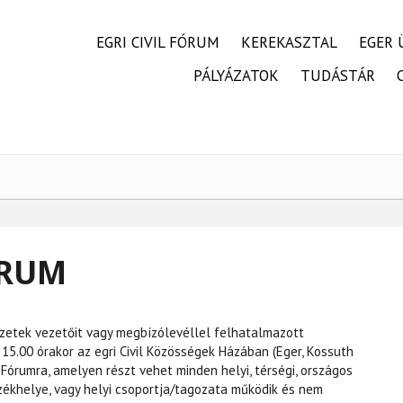
FŐMENÜ
EGRI CIVIL FÓRUM
KEREKASZTAL
EGER 
PÁLYÁZATOK
TUDÁSTÁR
ÓRUM
vezetek vezetőit vagy megbízólevéllel felhatalmazott
 15.00 órakor az egri Civil Közösségek Házában (Eger, Kossuth
il Fórumra, amelyen részt vehet minden helyi, térségi, országos
székhelye, vagy helyi csoportja/tagozata működik és nem