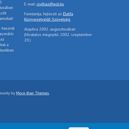
ő
E-mail:
civilhaz@eck.hu
tusában.
szőt
Fenntartja, fejleszti az
Életfa
ramokat!
Környezetvédő Szövetség
s használ
Alapítva 2002. augusztusában
asználói
(Hivatalos megnyitó: 2002. szeptember
 az
20.)
ókat a
atunkban
mmunity by
More than Themes
.