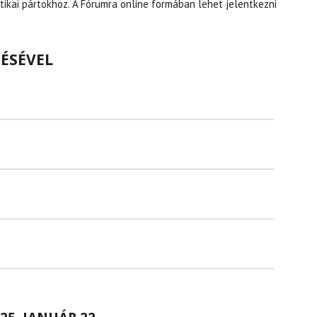
itikai pártokhoz. A Fórumra online formában lehet jelentkezni
TÉSÉVEL