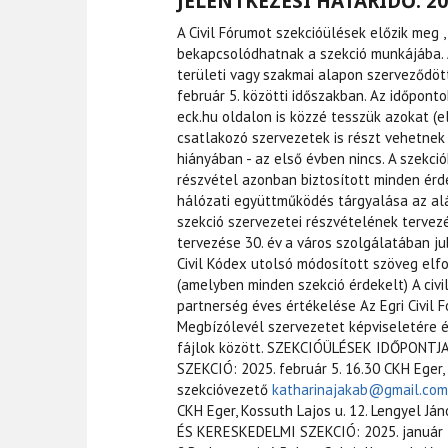
JELENTKEZÉSI HATÁRIDŐ: 20
A Civil Fórumot szekcióülések előzik meg 
bekapcsolódhatnak a szekció munkájába. A
területi vagy szakmai alapon szerveződött
február 5. közötti időszakban. Az időponto
eck.hu oldalon is közzé tesszük azokat (e
csatlakozó szervezetek is részt vehetnek 
hiányában - az első évben nincs. A szekci
részvétel azonban biztosított minden érd
hálózati együttműködés tárgyalása az alá
szekció szervezetei részvételének tervez
tervezése 30. év a város szolgálatában ju
Civil Kódex utolsó módosított szöveg elf
(amelyben minden szekció érdekelt) A civ
partnerség éves értékelése Az Egri Civil
Megbízólevél szervezetet képviseletére és
fájlok között. SZEKCIÓÜLÉSEK IDŐPONTJ
SZEKCIÓ: 2025. február 5. 16.30 CKH Eger, 
szekcióvezető
katharinajakab@gmail.com
CKH Eger, Kossuth Lajos u. 12. Lengyel Já
ÉS KERESKEDELMI SZEKCIÓ: 2025. január 28.