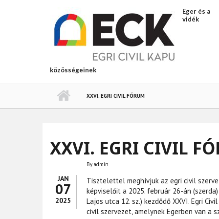
Ugrás a tartalomra
Eger és a
vidék
közösségeinek
XXVI. EGRI CIVIL FÓRUM
XXVI. EGRI CIVIL F
By
admin
JAN
Tisztelettel meghívjuk az egri civil szer
07
képviselőit a 2025. február 26-án (szerda)
2025
Lajos utca 12. sz.) kezdődő XXVI. Egri Civ
civil szervezet, amelynek Egerben van a 