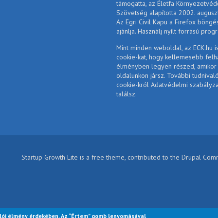
támogatta, az Életfa Környezetvéd
Szövetség alapította 2002. augusz
Az Egri Civil Kapu a Firefox böngé
ajánlja. Használj nyílt forrású prog
Mint minden weboldal, az ECK.hu i
cookie-kat, hogy kellemesebb felh
élményben legyen részed, amikor
oldalunkon jársz. További tudnival
cookie-król Adatvédelmi szabályz
találsz.
Startup Growth Lite is a free theme, contributed to the Drupal Co
lói élmény érdekében. Az “Értem” gomb lenyomásával