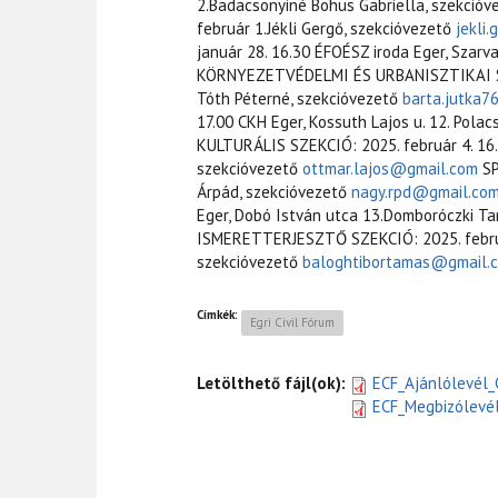
2.Badacsonyiné Bohus Gabriella, szekció
február 1.Jékli Gergő, szekcióvezető
jekli
január 28. 16.30 ÉFOÉSZ iroda Eger, Szarva
KÖRNYEZETVÉDELMI ÉS URBANISZTIKAI SZEKC
Tóth Péterné, szekcióvezető
barta.jutka
17.00 CKH Eger, Kossuth Lajos u. 12. Pola
KULTURÁLIS SZEKCIÓ: 2025. február 4. 16.3
szekcióvezető
ottmar.lajos@gmail.com
SP
Árpád, szekcióvezető
nagy.rpd@gmail.co
Eger, Dobó István utca 13.Domboróczki T
ISMERETTERJESZTŐ SZEKCIÓ: 2025. február 
szekcióvezető
baloghtibortamas@gmail.
Címkék:
Egri Civil Fórum
Letölthető fájl(ok):
ECF_Ajánlólevél
ECF_Megbizólevé