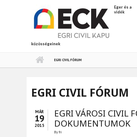
Ugrás a tartalomra
Eger és a
vidék
közösségeinek
EGRI CIVIL FÓRUM
EGRI CIVIL FÓRUM
EGRI VÁROSI CIVIL 
MÁR
19
DOKUMENTUMOK
2015
By
fri