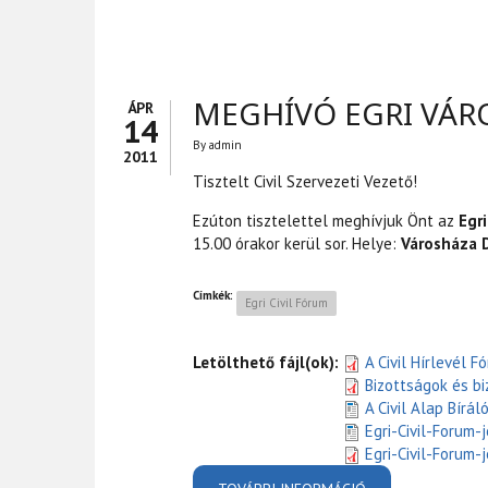
MEGHÍVÓ EGRI VÁRO
ÁPR
14
By
admin
2011
Tisztelt Civil Szervezeti Vezető!
Ezúton tisztelettel meghívjuk Önt az
Egri
15.00 órakor kerül sor. Helye:
Városháza 
Címkék:
Egri Civil Fórum
Letölthető fájl(ok):
A Civil Hírlevél 
Bizottságok és b
A Civil Alap Bírá
Egri-Civil-Forum-
Egri-Civil-Forum-