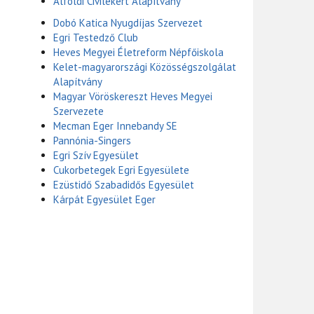
Alföldi Civilekért Alapítvány
Dobó Katica Nyugdíjas Szervezet
Egri Testedző Club
Heves Megyei Életreform Népfőiskola
Kelet-magyarországi Közösségszolgálat
Alapítvány
Magyar Vöröskereszt Heves Megyei
Szervezete
Mecman Eger Innebandy SE
Pannónia-Singers
Egri Szív Egyesület
Cukorbetegek Egri Egyesülete
Ezüstidő Szabadidős Egyesület
Kárpát Egyesület Eger