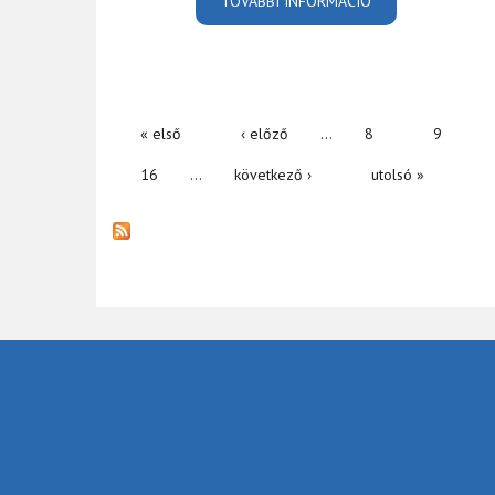
TOVÁBBI INFORMÁCIÓ
MEGHÍVÓ EGRI V
« első
‹ előző
…
8
9
OLDALAK
16
…
következő ›
utolsó »