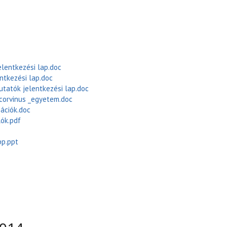
elentkezési lap.doc
ntkezési lap.doc
utatók jelentkezési lap.doc
_corvinus _egyetem.doc
mációk.doc
ók.pdf
pp.ppt
OSI CIVIL FÓRUM 2015 - DOKUMENTUMOK TARTALOMMAL
KAPCSOLATOSAN