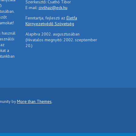
Szerkesztő: Csathó Tibor
ő
E-mail:
civilhaz@eck.hu
tusában.
szőt
Fenntartja, fejleszti az
Életfa
ramokat!
Környezetvédő Szövetség
s használ
Alapítva 2002. augusztusában
asználói
(Hivatalos megnyitó: 2002. szeptember
 az
20.)
ókat a
atunkban
mmunity by
More than Themes
.