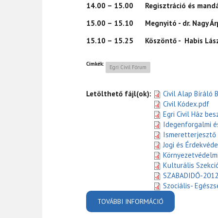
14.00 – 15.00 Regisztráció és mand
15.00 – 15.10 Megnyitó - dr. Nagy Ár
15.10 – 15.25 Köszöntő - Habis Lászl
Címkék:
Egri Civil Fórum
Letölthető fájl(ok):
Civil Alap Bíráló 
Civil Kódex.pdf
Egri Civil Ház be
Idegenforgalmi é
Ismeretterjesztő
Jogi és Érdekvéd
Környezetvédelmi 
Kulturális Szekci
SZABADIDŐ-2012 
Szociális- Egészs
TOVÁBBI INFORMÁCIÓ
2013 - EGRI CIV