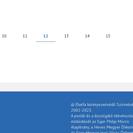
ÁROSI CIVIL FÓRUMRA TARTALOMMAL KAPCSOLATOSAN
10
11
12
13
14
15
© Életfa körtnyezetvédő Szövetsé
2002-2023.
A portál és a kiszolgáló létrehozás
működését az Eger Philip Morris
Alapítvány, a Heves Megyei Önko
és Eger Megyei Jogú Város Önkor