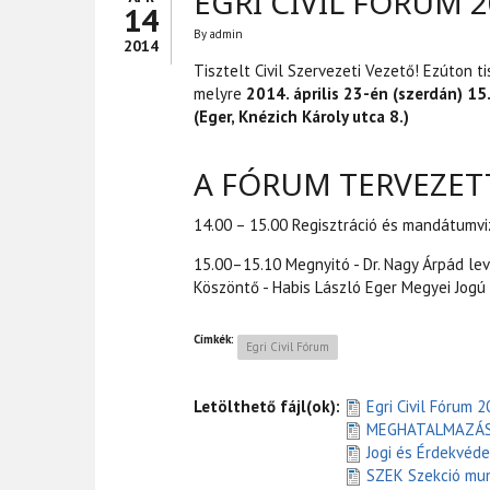
EGRI CIVIL FÓRUM 
14
By
admin
2014
Tisztelt Civil Szervezeti Vezető! Ezúton t
melyre
2014. április 23-én (szerdán) 15
(Eger, Knézich Károly utca 8.)
A FÓRUM TERVEZET
14.00 – 15.00 Regisztráció és mandátumvi
15.00–15.10 Megnyitó - Dr. Nagy Árpád le
Köszöntő - Habis László Eger Megyei Jogú
Címkék:
Egri Civil Fórum
Letölthető fájl(ok):
Egri Civil Fórum 
MEGHATALMAZÁS
Jogi és Érdekvéd
SZEK Szekció mun