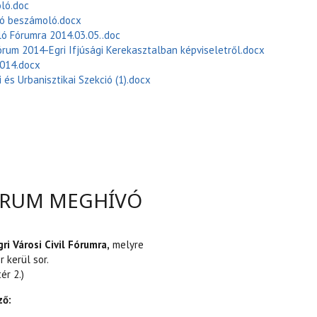
ló.doc
ió beszámoló.docx
ó Fórumra 2014.03.05..doc
 Fórum 2014-Egri Ifjúsági Kerekasztalban képviseletről.docx
2014.docx
és Urbanisztikai Szekció (1).docx
UM 2014 TARTALOMMAL KAPCSOLATOSAN
 FÓRUM MEGHÍVÓ
gri Városi Civil Fórumra,
melyre
r kerül sor.
ér 2.)
ző: