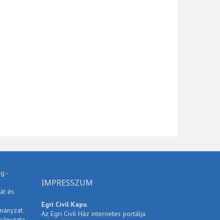
g -
IMPRESSZUM
át és
Egri Civil Kapu
rmányzat
Az Egri Civil Ház internetes portálja.
mányzata