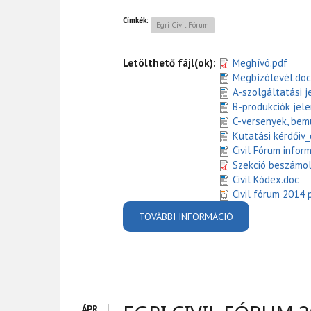
Címkék:
Egri Civil Fórum
Letölthető fájl(ok):
Meghívó.pdf
Megbízólevél.doc
A-szolgáltatási j
B-produkciók jele
C-versenyek, bem
Kutatási kérdőiv
Civil Fórum infor
Szekció beszámol
Civil Kódex.doc
Civil fórum 2014 
TOVÁBBI INFORMÁCIÓ
EGRI VÁR
ÁPR