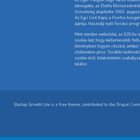
támogatta, az Életfa Környezetvéd
Szövetség alapította 2002. augusz
Az Egri Civil Kapu a Firefox böngé
ajánlja. Használj nyílt forrású prog
Mint minden weboldal, az ECK.hu i
cookie-kat, hogy kellemesebb felh
élményben legyen részed, amikor
oldalunkon jársz. További tudnival
cookie-król Adatvédelmi szabályz
találsz.
Startup Growth Lite is a free theme, contributed to the Drupal Co