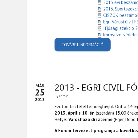
2013 évi beszámo
2013. Sportszekc
CISZOK beszámol
Egri Városi Civil
Ifjúsági szekció 
Környezetvédelmi 
TOVÁBBI INFORMÁCIÓ
EGRI CIVIL FÓR
2013 - EGRI CIVIL
MÁR
25
By
admin
2013
Ezúton tisztelettel meghívjuk Önt a 14.
E
2013. április 10-én
(szerdán) 15.00 órako
Helye:
Városháza díszterme
(Eger, Dobó t
A Fórum tervezett programja a követke