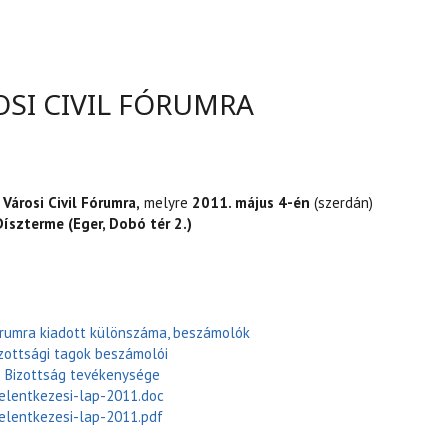
SI CIVIL FÓRUMRA
 Városi Civil F
órumra,
melyre
2011. május 4-én
(szerdán)
Díszterme
(Eger, Dobó tér 2.)
Fórumra kiadott különszáma, beszámolók
izottsági tagok beszámolói
ló Bizottság tevékenysége
jelentkezesi-lap-2011.doc
jelentkezesi-lap-2011.pdf