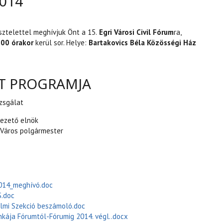
2014
isztelettel meghívjuk Önt a 15.
Egri Városi Civil Fórum
ra,
.00 órakor
kerül sor. Helye:
Bartakovics Béla Közösségi Ház
T PROGRAMJA
zsgálat
vezető elnök
 Város polgármester
2014_meghívó.doc
.doc
elmi Szekció beszámoló.doc
kája Fórumtól-Fórumig 2014. végl..docx