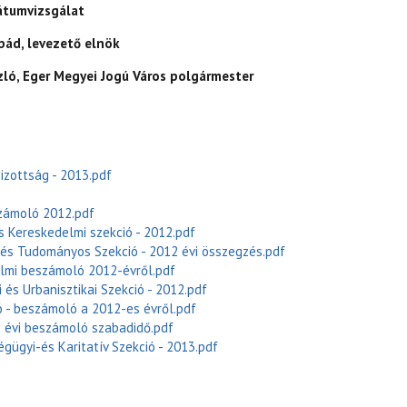
átumvizsgálat
pád, levezető elnök
ó, Eger Megyei Jogú Város polgármester
Bizottság - 2013.pdf
számoló 2012.pdf
s Kereskedelmi szekció - 2012.pdf
 és Tudományos Szekció - 2012 évi összegzés.pdf
elmi beszámoló 2012-évről.pdf
és Urbanisztikai Szekció - 2012.pdf
ó - beszámoló a 2012-es évről.pdf
évi beszámoló szabadidő.pdf
égügyi-és Karitatív Szekció - 2013.pdf
IL FÓRUM MEGHÍVÓ TARTALOMMAL KAPCSOLATOSAN