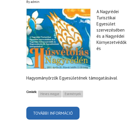
By
admin
A Nagyrédei
Turisztikai
Egyesület
szervezésében
és a Nagyrédei
Környezetvédők
és
Hagyományőrzők Egyesületének támogatásával
Címkék:
Heves megye
Események
TOVÁBBI INFORMÁCIÓ
HÚSVÉTOLÁS NAGYRÉDÉN!
TARTALOMMAL
KAPCSOLATOSAN