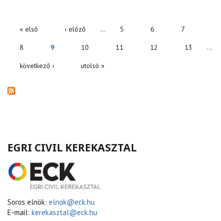
« első
‹ előző
…
5
6
7
OLDALAK
8
9
10
11
12
13
…
következő ›
utolsó »
EGRI CIVIL KEREKASZTAL
Soros elnök:
elnok@eck.hu
E-mail:
kerekasztal@eck.hu