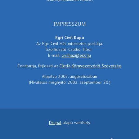
IMPRESSZUM
Egri Civil Kapu
Az Egri Civil Ház internetes portálja.
Szerkesztő: Csathó Tibor
E-mail:
civilhaz@eck.hu
Fenntartja, fejleszti az
Életfa Környezetvédő Szövetség
Alapítva 2002. augusztusában
(Hivatalos megnyitó: 2002. szeptember 20.)
Drupal
alapú webhely