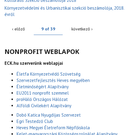
Kulturális Szekció beszámolója 2018
Környezetvédelmi és Urbanisztikai szekció beszámolója, 2018.
évről
‹ előző
9 of 39
következő ›
NONPROFIT WEBLAPOK
ECK.hu szerverünk weblapjai
Életfa Környezetvédő Szövetség
Szervezetfejlesztés Heves megyében
Életminőségért Alapítvány
EU2011 nonprofit szemmel
proHáló Országos Hálózat
Alföldi Civilekért Alapítvány
Dobó Katica Nyugdíjas Szervezet
Egri Testedző Club
Heves Megyei Életreform Népfőiskola
Kelet-magyarországi Közösségszolgálat Alapítvány