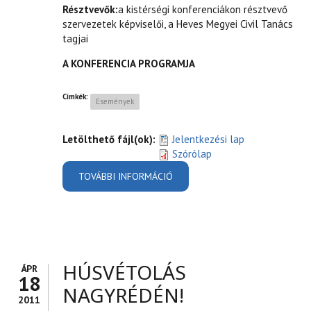
Résztvevők:
a kistérségi konferenciákon résztvevő
szervezetek képviselői, a Heves Megyei Civil Tanács
tagjai
A KONFERENCIA PROGRAMJA
Címkék:
Események
Letölthető fájl(ok):
Jelentkezési lap
Szórólap
TOVÁBBI INFORMÁCIÓ
MEGYEI CIVIL KONFERENCIA
TARTALOMMAL
KAPCSOLATOSAN
HÚSVÉTOLÁS
ÁPR
18
NAGYRÉDÉN!
2011