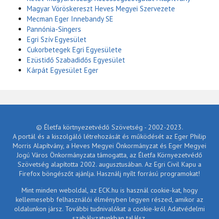
Magyar Vöröskereszt Heves Megyei Szervezete
Mecman Eger Innebandy SE
Pannónia-Singers
Egri Szív Egyesület
Cukorbetegek Egri Egyesülete
Ezüstidő Szabadidős Egyesület
Kárpát Egyesület Eger
© Életfa körtnyezetvédő Szövetség - 2002-2023.
A portál és a kiszolgáló létrehozását és működését az Eger Philip
Morris Alapítvány, a Heves Megyei Önkormányzat és Eger Megyei
Jogú Város Önkormányzata támogatta, az Életfa Környezetvédő
Szövetség alapította 2002. augusztusában. Az Egri Civil Kapu a
Firefox böngészőt ajánlja. Használj nyílt forrású programokat!
Mint minden weboldal, az ECK.hu is használ cookie-kat, hogy
kellemesebb felhasználói élményben legyen részed, amikor az
oldalunkon jársz. További tudnivalókat a cookie-król Adatvédelmi
szabályzatunkban találsz.