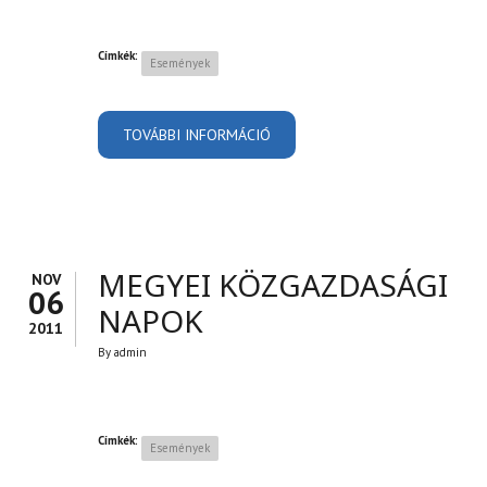
Címkék:
Események
TOVÁBBI INFORMÁCIÓ
EGRI CIVIL RANDEVÚ
TARTALOMMAL
KAPCSOLATOSAN
MEGYEI KÖZGAZDASÁGI
NOV
06
NAPOK
2011
By
admin
Címkék:
Események