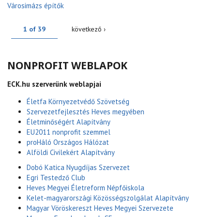
Városimázs építők
1 of 39
következő ›
NONPROFIT WEBLAPOK
ECK.hu szerverünk weblapjai
Életfa Környezetvédő Szövetség
Szervezetfejlesztés Heves megyében
Életminőségért Alapítvány
EU2011 nonprofit szemmel
proHáló Országos Hálózat
Alföldi Civilekért Alapítvány
Dobó Katica Nyugdíjas Szervezet
Egri Testedző Club
Heves Megyei Életreform Népfőiskola
Kelet-magyarországi Közösségszolgálat Alapítvány
Magyar Vöröskereszt Heves Megyei Szervezete