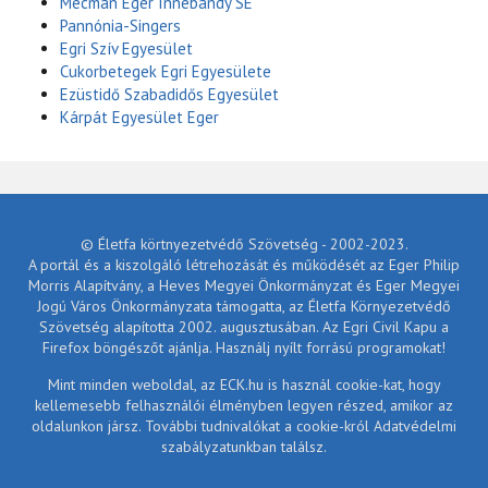
Mecman Eger Innebandy SE
Pannónia-Singers
Egri Szív Egyesület
Cukorbetegek Egri Egyesülete
Ezüstidő Szabadidős Egyesület
Kárpát Egyesület Eger
© Életfa körtnyezetvédő Szövetség - 2002-2023.
A portál és a kiszolgáló létrehozását és működését az Eger Philip
Morris Alapítvány, a Heves Megyei Önkormányzat és Eger Megyei
Jogú Város Önkormányzata támogatta, az Életfa Környezetvédő
Szövetség alapította 2002. augusztusában. Az Egri Civil Kapu a
Firefox böngészőt ajánlja. Használj nyílt forrású programokat!
Mint minden weboldal, az ECK.hu is használ cookie-kat, hogy
kellemesebb felhasználói élményben legyen részed, amikor az
oldalunkon jársz. További tudnivalókat a cookie-król Adatvédelmi
szabályzatunkban találsz.