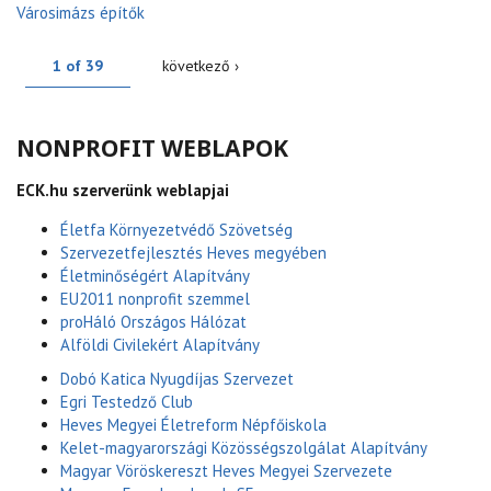
Városimázs építők
1 of 39
következő ›
NONPROFIT WEBLAPOK
ECK.hu szerverünk weblapjai
Életfa Környezetvédő Szövetség
Szervezetfejlesztés Heves megyében
Életminőségért Alapítvány
EU2011 nonprofit szemmel
proHáló Országos Hálózat
Alföldi Civilekért Alapítvány
Dobó Katica Nyugdíjas Szervezet
Egri Testedző Club
Heves Megyei Életreform Népfőiskola
Kelet-magyarországi Közösségszolgálat Alapítvány
Magyar Vöröskereszt Heves Megyei Szervezete