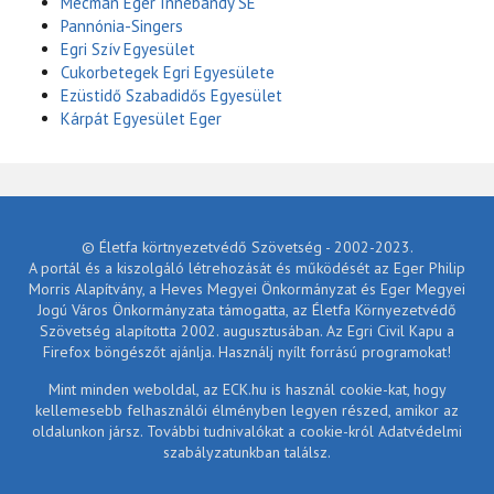
Mecman Eger Innebandy SE
Pannónia-Singers
Egri Szív Egyesület
Cukorbetegek Egri Egyesülete
Ezüstidő Szabadidős Egyesület
Kárpát Egyesület Eger
© Életfa körtnyezetvédő Szövetség - 2002-2023.
A portál és a kiszolgáló létrehozását és működését az Eger Philip
Morris Alapítvány, a Heves Megyei Önkormányzat és Eger Megyei
Jogú Város Önkormányzata támogatta, az Életfa Környezetvédő
Szövetség alapította 2002. augusztusában. Az Egri Civil Kapu a
Firefox böngészőt ajánlja. Használj nyílt forrású programokat!
Mint minden weboldal, az ECK.hu is használ cookie-kat, hogy
kellemesebb felhasználói élményben legyen részed, amikor az
oldalunkon jársz. További tudnivalókat a cookie-król Adatvédelmi
szabályzatunkban találsz.