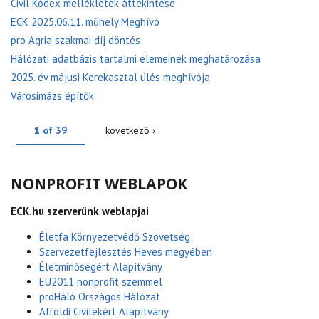
Civil Kódex mellékletek áttekintése
ECK 2025.06.11. műhely Meghívó
pro Agria szakmai díj döntés
Hálózati adatbázis tartalmi elemeinek meghatározása
2025. év májusi Kerekasztal ülés meghívója
Városimázs építők
1 of 39
következő ›
NONPROFIT WEBLAPOK
ECK.hu szerverünk weblapjai
Életfa Környezetvédő Szövetség
Szervezetfejlesztés Heves megyében
Életminőségért Alapítvány
EU2011 nonprofit szemmel
proHáló Országos Hálózat
Alföldi Civilekért Alapítvány