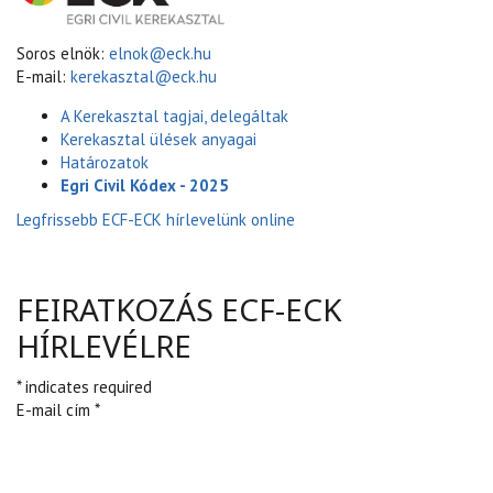
Soros elnök:
elnok@eck.hu
E-mail:
kerekasztal@eck.hu
A Kerekasztal tagjai, delegáltak
Kerekasztal ülések anyagai
Határozatok
Egri Civil Kódex - 2025
Legfrissebb ECF-ECK hírlevelünk online
FEIRATKOZÁS ECF-ECK
HÍRLEVÉLRE
* indicates required
E-mail cím *