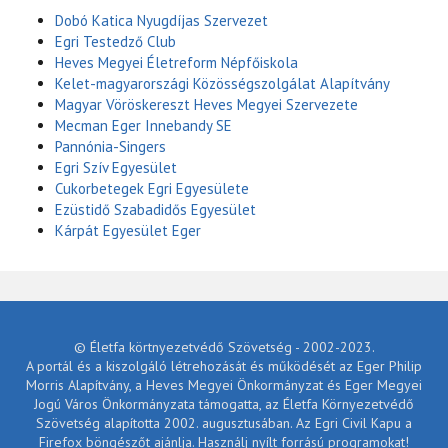
Dobó Katica Nyugdíjas Szervezet
Egri Testedző Club
Heves Megyei Életreform Népfőiskola
Kelet-magyarországi Közösségszolgálat Alapítvány
Magyar Vöröskereszt Heves Megyei Szervezete
Mecman Eger Innebandy SE
Pannónia-Singers
Egri Szív Egyesület
Cukorbetegek Egri Egyesülete
Ezüstidő Szabadidős Egyesület
Kárpát Egyesület Eger
© Életfa körtnyezetvédő Szövetség - 2002-2023.
A portál és a kiszolgáló létrehozását és működését az Eger Philip
Morris Alapítvány, a Heves Megyei Önkormányzat és Eger Megyei
Jogú Város Önkormányzata támogatta, az Életfa Környezetvédő
Szövetség alapította 2002. augusztusában. Az Egri Civil Kapu a
Firefox böngészőt ajánlja. Használj nyílt forrású programokat!