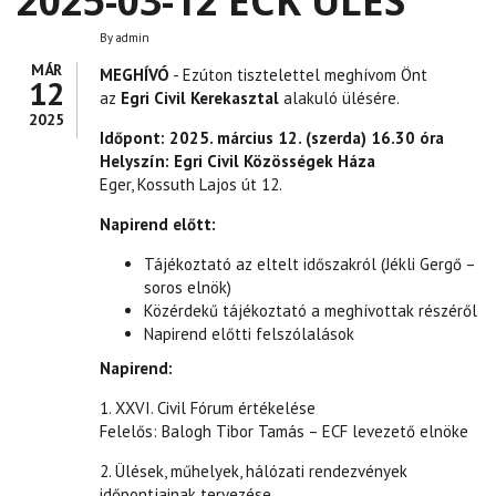
2025-03-12 ECK ÜLÉS
By
admin
MÁR
MEGHÍVÓ
- Ezúton tisztelettel meghívom Önt
12
az
Egri Civil Kerekasztal
alakuló ülésére.
2025
Időpont: 2025. március 12. (szerda) 16.30 óra
Helyszín: Egri Civil Közösségek Háza
Eger, Kossuth Lajos út 12.
Napirend előtt:
Tájékoztató az eltelt időszakról (Jékli Gergő –
soros elnök)
Közérdekű tájékoztató a meghívottak részéről
Napirend előtti felszólalások
Napirend:
1. XXVI. Civil Fórum értékelése
Felelős: Balogh Tibor Tamás – ECF levezető elnöke
2. Ülések, műhelyek, hálózati rendezvények
időpontjainak tervezése