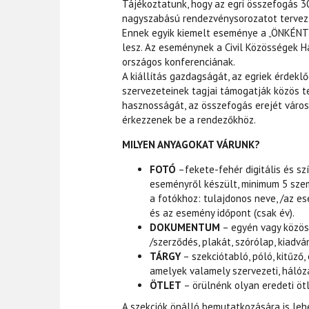
Tájékoztatunk, hogy az egri összefogás 30.
nagyszabású rendezvénysorozatot tervez
Ennek egyik kiemelt eseménye a „ÖNKÉN
lesz. Az eseménynek a Civil Közösségek H
országos konferenciának.
A kiállítás gazdagságát, az egriek érdekl
szervezeteinek tagjai támogatják közös t
hasznosságát, az összefogás erejét város
érkezzenek be a rendezőkhöz.
MILYEN ANYAGOKAT VÁRUNK?
FOTÓ
–fekete-fehér digitális és s
eseményről készült, minimum 5 szem
a fotókhoz: tulajdonos neve, /az es
és az esemény időpont (csak év).
DOKUMENTUM
– egyén vagy közös
/szerződés, plakát, szórólap, kiadv
TÁRGY
– szekciótabló, póló, kitűző,
amelyek valamely szervezeti, hálóz
ÖTLET
– örülnénk olyan eredeti ötl
A szekciók önálló bemutatkozására is leh