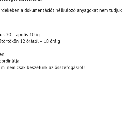
s érdekében a dokumentációt nélkülöző anyagokat nem tudjuk
us 20 – április 10-ig
ütörtökön 12 órától – 18 óráig
ben
oordinálja!
 mi nem csak beszélünk az összefogásról!
CIVIL30 TARTALOMMAL KAPCSOLATOSAN