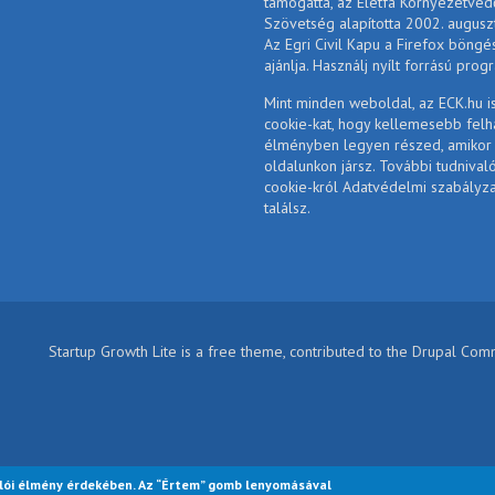
támogatta, az Életfa Környezetvéd
Szövetség alapította 2002. augusz
Az Egri Civil Kapu a Firefox böngé
ajánlja. Használj nyílt forrású prog
Mint minden weboldal, az ECK.hu i
cookie-kat, hogy kellemesebb felh
élményben legyen részed, amikor
oldalunkon jársz. További tudnival
cookie-król Adatvédelmi szabályz
találsz.
Startup Growth Lite is a free theme, contributed to the Drupal Co
lói élmény érdekében. Az “Értem” gomb lenyomásával