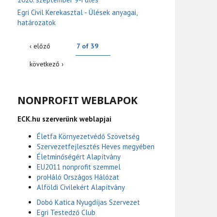
Egri Civil Kerekasztal - Ülések anyagai,
határozatok
‹ előző
7 of 39
következő ›
NONPROFIT WEBLAPOK
ECK.hu szerverünk weblapjai
Életfa Környezetvédő Szövetség
Szervezetfejlesztés Heves megyében
Életminőségért Alapítvány
EU2011 nonprofit szemmel
proHáló Országos Hálózat
Alföldi Civilekért Alapítvány
Dobó Katica Nyugdíjas Szervezet
Egri Testedző Club