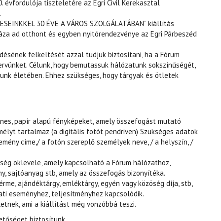
 évfordulója tiszteletére az Egri Civil Kerekasztal
.
TESEINKKEL 30 ÉVE A VÁROS SZOLGÁLATÁBAN” kiállítás
áza ad otthont és egyben nyitórendezvénye az Egri Párbeszéd
ődésének felkeltését azzal tudjuk biztosítani, ha a Fórum
ervünket. Célunk, hogy bemutassuk hálózatunk sokszínűségét,
unk életében. Ehhez szükséges, hogy tárgyak és ötletek
zínes, papír alapú fényképeket, amely összefogást mutató
élyt tartalmaz (a digitális fotót pendriven) Szükséges adatok
emény címe,/ a fotón szereplő személyek neve, / a helyszín, /
ség oklevele, amely kapcsolható a Fórum hálózathoz,
ány, sajtóanyag stb, amely az összefogás bizonyítéka.
 érme, ajándéktárgy, emléktárgy, egyén vagy közöség díja, stb,
ati eseményhez, teljesítményhez kapcsolódik.
etnek, ami a kiállítást még vonzóbbá teszi.
etőséget biztosítunk.