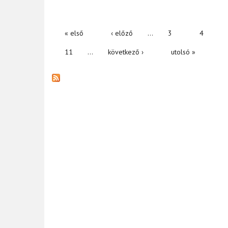
« első
‹ előző
…
3
4
OLDALAK
11
…
következő ›
utolsó »