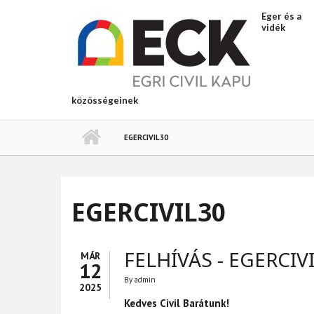
Ugrás a tartalomra
Eger és a
vidék
közösségeinek
EGERCIVIL30
EGERCIVIL30
FELHÍVÁS - EGERCIV
MÁR
12
By
admin
2025
Kedves Civil Barátunk!