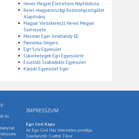
Heves Megyei Életreform Népfőiskola
Kelet-magyarországi Közösségszolgálat
Alapítvány
Magyar Vöröskereszt Heves Megyei
Szervezete
Mecman Eger Innebandy SE
Pannónia-Singers
Egri Szív Egyesület
Cukorbetegek Egri Egyesülete
Ezüstidő Szabadidős Egyesület
Kárpát Egyesület Eger
g -
IMPRESSZUM
át és
Egri Civil Kapu
rmányzat
Az Egri Civil Ház internetes portálja.
mányzata
Szerkesztő: Csathó Tibor