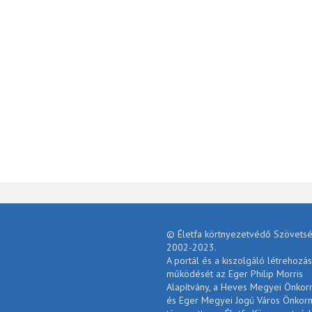
© Életfa körtnyezetvédő Szövetsé
2002-2023.
A portál és a kiszolgáló létrehozás
működését az Eger Philip Morris
Alapítvány, a Heves Megyei Önko
és Eger Megyei Jogú Város Önkor