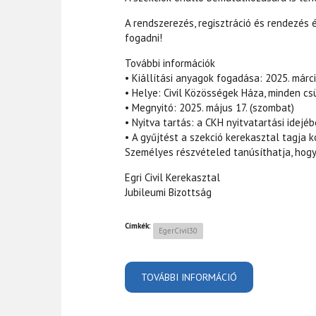
A rendszerezés, regisztráció és rendezé
fogadni!
További információk
• Kiállítási anyagok fogadása: 2025. márci
• Helye: Civil Közösségek Háza, minden cs
• Megnyitó: 2025. május 17. (szombat)
• Nyitva tartás: a CKH nyitvatartási idejé
• A gyűjtést a szekció kerekasztal tagja k
Személyes részvételed tanúsíthatja, hogy
Egri Civil Kerekasztal
Jubileumi Bizottság
Címkék:
EgerCivil30
TOVÁBBI INFORMÁCIÓ
FELHÍVÁS - EGER