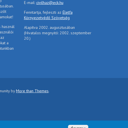
ő
E-mail:
civilhaz@eck.hu
tusában.
szőt
Fenntartja, fejleszti az
Életfa
ramokat!
Környezetvédő Szövetség
s használ
Alapítva 2002. augusztusában
asználói
(Hivatalos megnyitó: 2002. szeptember
 az
20.)
ókat a
atunkban
mmunity by
More than Themes
.