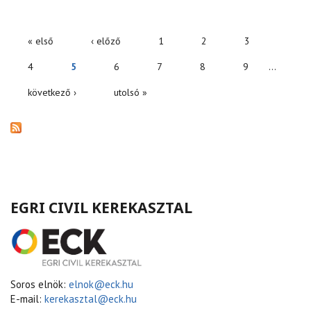
« első
‹ előző
1
2
3
OLDALAK
4
5
6
7
8
9
…
következő ›
utolsó »
EGRI CIVIL KEREKASZTAL
Soros elnök:
elnok@eck.hu
E-mail:
kerekasztal@eck.hu