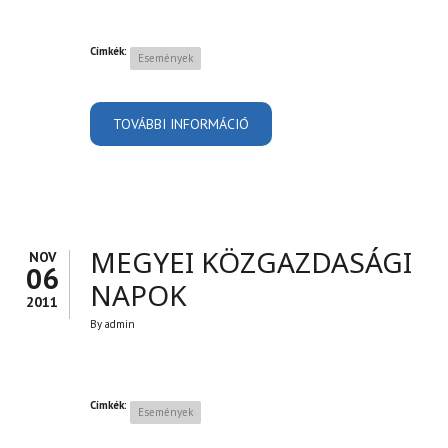
Címkék:
Események
TOVÁBBI INFORMÁCIÓ
EGRI CIVIL RANDEVÚ
TARTALOMMAL
KAPCSOLATOSAN
MEGYEI KÖZGAZDASÁGI
NOV
06
NAPOK
2011
By
admin
Címkék:
Események