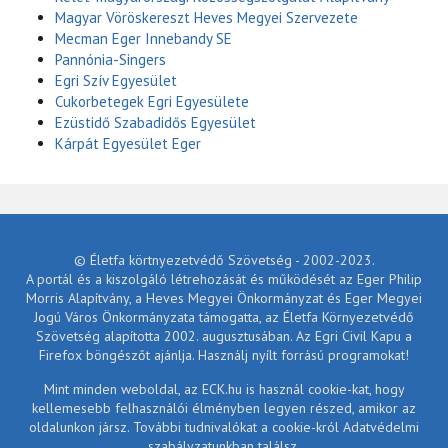
Magyar Vöröskereszt Heves Megyei Szervezete
Mecman Eger Innebandy SE
Pannónia-Singers
Egri Szív Egyesület
Cukorbetegek Egri Egyesülete
Ezüstidő Szabadidős Egyesület
Kárpát Egyesület Eger
© Életfa körtnyezetvédő Szövetség - 2002-2023.
A portál és a kiszolgáló létrehozását és működését az Eger Philip
Morris Alapítvány, a Heves Megyei Önkormányzat és Eger Megyei
Jogú Város Önkormányzata támogatta, az Életfa Környezetvédő
Szövetség alapította 2002. augusztusában. Az Egri Civil Kapu a
Firefox böngészőt ajánlja. Használj nyílt forrású programokat!
Mint minden weboldal, az ECK.hu is használ cookie-kat, hogy
kellemesebb felhasználói élményben legyen részed, amikor az
oldalunkon jársz. További tudnivalókat a cookie-król Adatvédelmi
szabályzatunkban találsz.