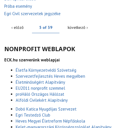
Próba esemény
Egri Civil szervezetek jegyzéke
‹ előző
5 of 39
következő ›
NONPROFIT WEBLAPOK
ECK.hu szerverünk weblapjai
Életfa Környezetvédő Szövetség
Szervezetfejlesztés Heves megyében
Életminőségért Alapítvány
EU2011 nonprofit szemmel
proHáló Országos Hálózat
Alföldi Civilekért Alapítvány
Dobó Katica Nyugdíjas Szervezet
Egri Testedző Club
Heves Megyei Életreform Népfőiskola
Kelet-magyarországi Közösségszolgálat Alapítvány