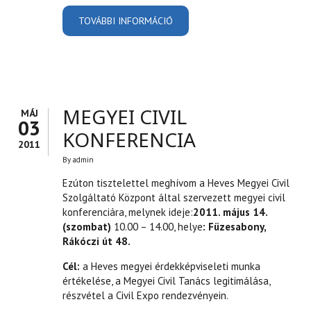
TOVÁBBI INFORMÁCIÓ
MEGYEI KÖZGAZDASÁGI
NAPOK TARTALOMMAL
KAPCSOLATOSAN
MEGYEI CIVIL
MÁJ
03
KONFERENCIA
2011
By
admin
Ezúton tisztelettel meghívom a Heves Megyei Civil
Szolgáltató Központ által szervezett megyei civil
konferenciára, melynek ideje:
2011. május 14.
(szombat)
10.00 – 14.00, helye
: Füzesabony,
Rákóczi út 48.
Cél:
a Heves megyei érdekképviseleti munka
értékelése, a Megyei Civil Tanács legitimálása,
részvétel a Civil Expo rendezvényein.