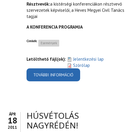
Résztvevők:
a kistérségi konferenciákon résztvevő
szervezetek képviselői, a Heves Megyei Civil Tanács
tagjai
A KONFERENCIA PROGRAMJA
Címkék:
Események
Letölthető fájl(ok):
Jelentkezési lap
Szórólap
TOVÁBBI INFORMÁCIÓ
MEGYEI CIVIL KONFERENCIA
TARTALOMMAL
KAPCSOLATOSAN
HÚSVÉTOLÁS
ÁPR
18
NAGYRÉDÉN!
2011