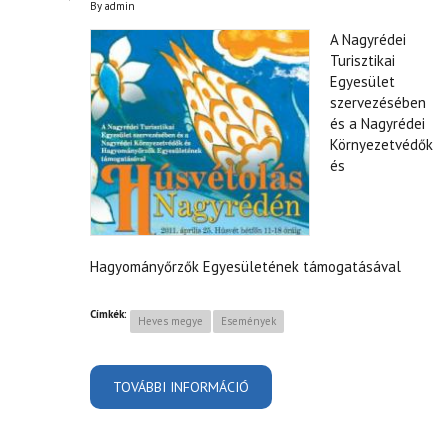
By
admin
A Nagyrédei
Turisztikai
Egyesület
szervezésében
és a Nagyrédei
Környezetvédők
és
Hagyományőrzők Egyesületének támogatásával
Címkék:
Heves megye
Események
TOVÁBBI INFORMÁCIÓ
HÚSVÉTOLÁS NAGYRÉDÉN!
TARTALOMMAL
KAPCSOLATOSAN