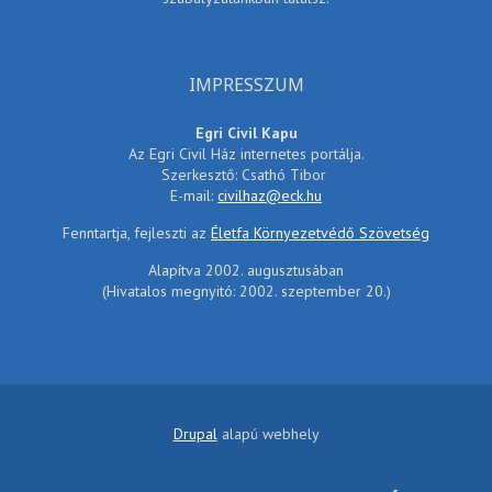
IMPRESSZUM
Egri Civil Kapu
Az Egri Civil Ház internetes portálja.
Szerkesztő: Csathó Tibor
E-mail:
civilhaz@eck.hu
Fenntartja, fejleszti az
Életfa Környezetvédő Szövetség
Alapítva 2002. augusztusában
(Hivatalos megnyitó: 2002. szeptember 20.)
Drupal
alapú webhely