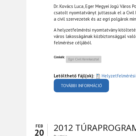
Dr. Kovács Luca, Eger Megyei Jogú Város P
csatolt nyomtatványt juttassuk el a Civi
a civil szervezetek és az egri polgárok m
A helyzetfelmérési nyomtatvány kitöltet
város lakosságának közbiztonsággal való
felmérése céljából.
Címkék:
Egri Civil Kerekasztal
Letölthető fájl(ok):
Helyzetfelmérési
TOVÁBBI INFORMÁCIÓ
KÖZBIZTONSÁGI 
2012 TÚRAPROGRAM
FEB
20