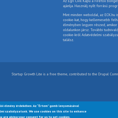
Az Egri Civil Kapu a Firefox böngé
ajánlja. Használj nyílt forrású prog
Mint minden weboldal, az ECK.hu i
cookie-kat, hogy kellemesebb felh
élményben legyen részed, amikor
oldalunkon jársz. További tudnival
cookie-król Adatvédelmi szabályz
találsz.
Startup Growth Lite is a free theme, contributed to the Drupal Co
lói élmény érdekében. Az “Értem” gomb lenyomásával
lmi szabályzatunk.
We use cookies on this site to enhance
ou are giving your consent for us to set cookies.