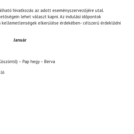
lható hivatkozás az adott eseményszervezőjére utal.
etőségein lehet választ kapni. Az indulási időpontok
-a kellemetlenségek elkerülése érdekében- célszerű érdeklődni
Január
Köszöntő) – Pap hegy – Berva
lló
AMOK - SZABADIDŐS SZEKCIÓ TARTALOMMAL KAPCSOLATOSAN