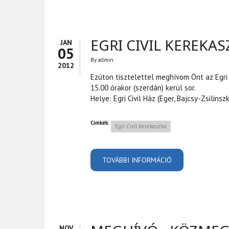
EGRI CIVIL KEREKA
JAN
05
By
admin
2012
Ezúton tisztelettel meghívom Önt az Egri 
15.00 órakor (szerdán) kerül sor.
Helye: Egri Civil Ház (Eger, Bajcsy-Zsilinszky
Címkék:
Egri Civil Kerekasztal
TOVÁBBI INFORMÁCIÓ
EGRI CIVIL KERE
NOV