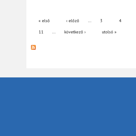
« első
‹ előző
…
3
4
OLDALAK
11
…
következő ›
utolsó »