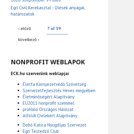
Egri Civil Kerekasztal - Ülések anyagai,
határozatok
‹ előző
7 of 39
következő ›
NONPROFIT WEBLAPOK
ECK.hu szerverünk weblapjai
Életfa Környezetvédő Szövetség
Szervezetfejlesztés Heves megyében
Életminőségért Alapítvány
EU2011 nonprofit szemmel
proHáló Országos Hálózat
Alföldi Civilekért Alapítvány
Dobó Katica Nyugdíjas Szervezet
Egri Testedző Club