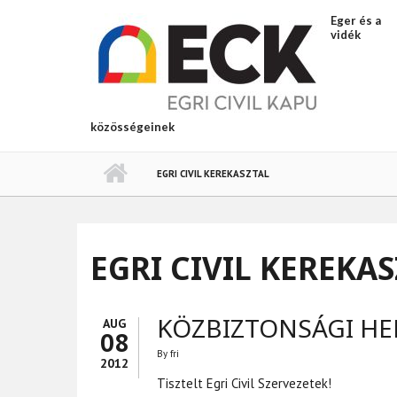
Ugrás a tartalomra
Eger és a
vidék
közösségeinek
EGRI CIVIL KEREKASZTAL
EGRI CIVIL KEREKA
KÖZBIZTONSÁGI HE
AUG
08
By
fri
2012
Tisztelt Egri Civil Szervezetek!