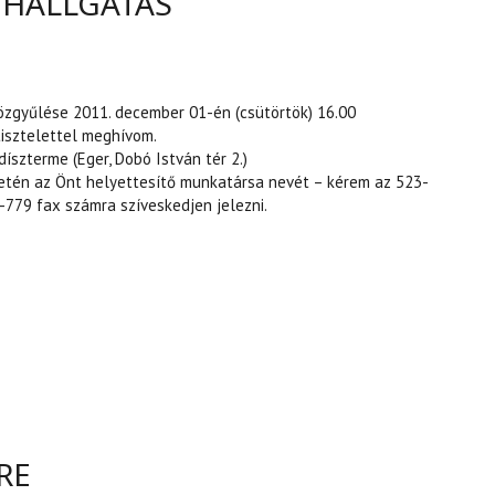
GHALLGATÁS
zgyűlése 2011. december 01-én (csütörtök) 16.00
isztelettel meghívom.
íszterme (Eger, Dobó István tér 2.)
setén az Önt helyettesítő munkatársa nevét – kérem az 523-
779 fax számra szíveskedjen jelezni.
EGHALLGATÁS TARTALOMMAL KAPCSOLATOSAN
RE