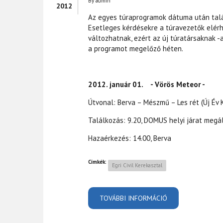
By
admin
2012
Az egyes túraprogramok dátuma után talá
Esetleges kérdésekre a túravezetők elérh
változhatnak, ezért az új túratársaknak 
a programot megelőző héten.
2012. január 01. - Vörös Meteor -
Útvonal: Berva – Mészmű – Les rét (Új Év 
Találkozás: 9.20, DOMUS helyi járat megá
Hazaérkezés: 14.00, Berva
Címkék:
Egri Civil Kerekasztal
TOVÁBBI INFORMÁCIÓ
2012 TÚRAPROGR