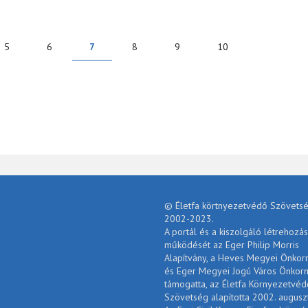
5
6
7
8
9
10
© Életfa körtnyezetvédő Szövetsé
2002-2023.
A portál és a kiszolgáló létrehozás
működését az Eger Philip Morris
Alapítvány, a Heves Megyei Önko
és Eger Megyei Jogú Város Önkor
támogatta, az Életfa Környezetvéd
Szövetség alapította 2002. augusz