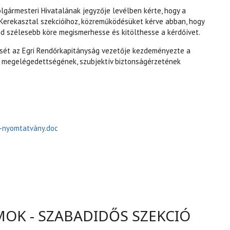
olgármesteri Hivatalának jegyzője levélben kérte, hogy a
l Kerekasztal szekcióihoz, közreműködésüket kérve abban, hogy
ind szélesebb köre megismerhesse és kitölthesse a kérdőívet.
ését az Egri Rendőrkapitányság vezetője kezdeményezte a
 megelégedettségének, szubjektív biztonságérzetének
-nyomtatvány.doc
HELYZETFELMÉRÉS TARTALOMMAL KAPCSOLATOSAN
OK - SZABADIDŐS SZEKCIÓ