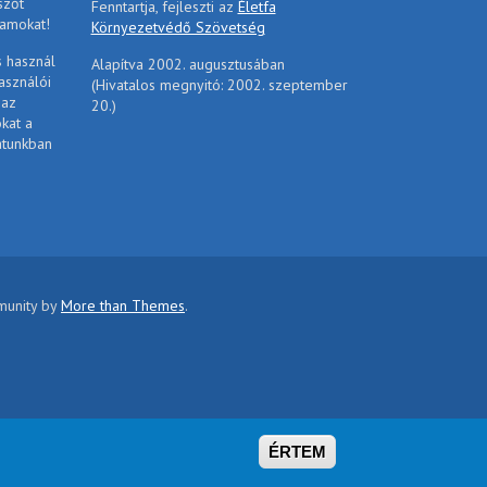
szőt
Fenntartja, fejleszti az
Életfa
ramokat!
Környezetvédő Szövetség
s használ
Alapítva 2002. augusztusában
asználói
(Hivatalos megnyitó: 2002. szeptember
 az
20.)
ókat a
atunkban
mmunity by
More than Themes
.
ÉRTEM