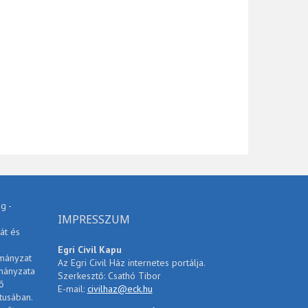
g -
IMPRESSZUM
át és
Egri Civil Kapu
rmányzat
Az Egri Civil Ház internetes portálja.
mányzata
Szerkesztő: Csathó Tibor
ő
E-mail:
civilhaz@eck.hu
tusában.