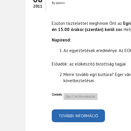
By
admin
2011
Ezúton tisztelettel meghívom Önt az
Egri
én 15.00 órakor (szerdán) kerül sor.
Hel
Napirend:
Az egyeztetések eredménye. Az ECK 
Előadók: az előkészítő bizottság tagjai
Merre tovább egri kultúra? Eger vár
következtetései.
Címkék:
Egri Civil Kerekasztal
TOVÁBBI INFORMÁCIÓ
MEGHÍVÓ ECK ÜL