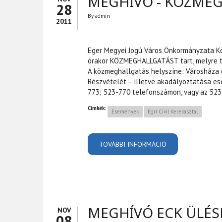
MEGHÍVÓ - KÖZME
28
By
admin
2011
Eger Megyei Jogú Város Önkormányzata Kö
órakor KÖZMEGHALLGATÁST tart, melyre t
A közmeghallgatás helyszíne: Városháza d
Részvételét – illetve akadályoztatása e
773; 523-770 telefonszámon, vagy az 523-
Címkék:
Események
Egri Civil Kerekasztal
TOVÁBBI INFORMÁCIÓ
MEGHÍVÓ - KÖZM
MEGHÍVÓ ECK ÜLÉS
NOV
08