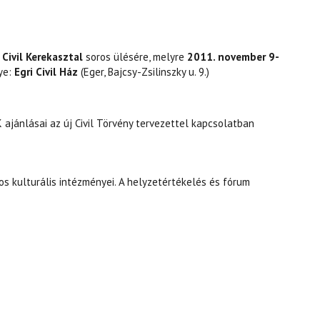
 Civil Kerekasztal
soros ülésére, melyre
2011. november 9-
ye:
Egri Civil Ház
(Eger, Bajcsy-Zsilinszky u. 9.)
ajánlásai az új Civil Törvény tervezettel kapcsolatban
os kulturális intézményei. A helyzetértékelés és fórum
ÉSRE TARTALOMMAL KAPCSOLATOSAN