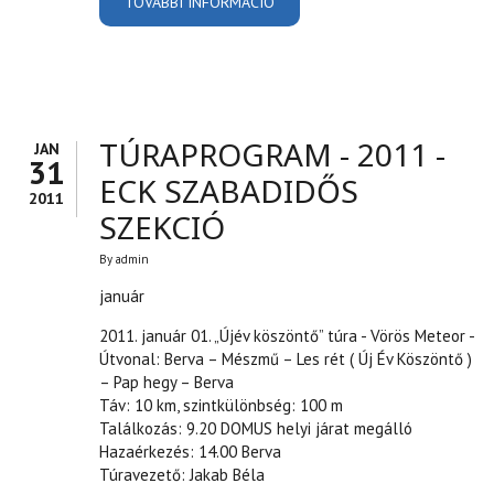
TOVÁBBI INFORMÁCIÓ
EGRI CIVIL KEREKASZTAL
TAGOK 2013 TARTALOMMAL
KAPCSOLATOSAN
TÚRAPROGRAM - 2011 -
JAN
31
ECK SZABADIDŐS
2011
SZEKCIÓ
By
admin
január
2011. január 01. „Újév köszöntő” túra - Vörös Meteor -
Útvonal: Berva – Mészmű – Les rét ( Új Év Köszöntő )
– Pap hegy – Berva
Táv: 10 km, szintkülönbség: 100 m
Találkozás: 9.20 DOMUS helyi járat megálló
Hazaérkezés: 14.00 Berva
Túravezető: Jakab Béla