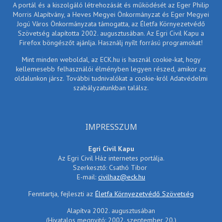
A portál és a kiszolgáló létrehozását és működését az Eger Philip
Morris Alapítvány, a Heves Megyei Önkormányzat és Eger Megyei
Jogú Város Önkormányzata támogatta, az Életfa Környezetvédő
Szövetség alapította 2002. augusztusában. Az Egri Civil Kapu a
Firefox böngészőt ajánlja. Használj nyílt forrású programokat!
Mint minden weboldal, az ECK.hu is használ cookie-kat, hogy
kellemesebb felhasználói élményben legyen részed, amikor az
oldalunkon jársz. További tudnivalókat a cookie-król Adatvédelmi
szabályzatunkban találsz.
IMPRESSZUM
Egri Civil Kapu
Az Egri Civil Ház internetes portálja.
Szerkesztő: Csathó Tibor
E-mail:
civilhaz@eck.hu
Fenntartja, fejleszti az
Életfa Környezetvédő Szövetség
Alapítva 2002. augusztusában
(Hivatalos megnyitó: 2002. szeptember 20.)