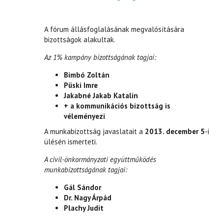
A fórum állásfoglalásának megvalósítására
bizottságok alakultak.
Az 1% kampány bizottságának tagjai:
Bimbó Zoltán
Püski Imre
Jakabné Jakab Katalin
+ a kommunikációs bizottság is
véleményezi
A munkabizottság javaslatait a
2013. december 5
-i
ülésén ismerteti.
A civil-önkormányzati együttműködés
munkabizottságának tagjai:
Gál Sándor
Dr. Nagy Árpád
Plachy Judit