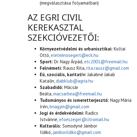
(megválasztása folyamatban)
AZ EGRI CIVIL
KEREKASZTAL
SZEKCIÓVEZETŐI:
Környezetvédelmi és urbanisztikai:
Koltai
Ottó,
eletminosegert@eck.hu
Sport:
Dr. Nagy Árpád,
etc2001@freemail.hu
Felnémeti:
Rausz Rita,
rita.rausz@gmail.com
Eü, szociális, karitatív:
Jakabné Jakab
Katalin,
diabklub@agria.hu
Szabadidő:
Mácsár
Beáta,
macsarbea@freemail.hu
Tudományos és ismeretterjesztő:
Nagy Mária
Irén,
bnagym@gmail.com
Jogi és érdekvédelmi:
Radics
Istvánné,
efoeszeger@citromail.hu
Kulturális:
Somodyné Jámbor
Ildikó,
jamborildiko@gmail.com