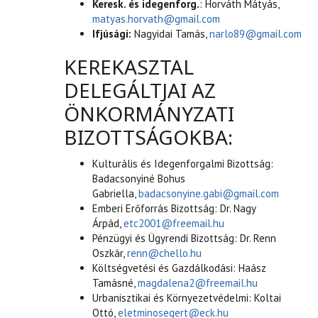
Keresk. és idegenforg.
: Horváth Mátyás,
matyas.horvath@gmail.com
Ifjúsági:
Nagyidai Tamás,
narlo89@gmail.com
KEREKASZTAL
DELEGÁLTJAI AZ
ÖNKORMÁNYZATI
BIZOTTSÁGOKBA:
Kulturális és Idegenforgalmi Bizottság:
Badacsonyiné Bohus
Gabriella,
badacsonyine.gabi@gmail.com
Emberi Erőforrás Bizottság: Dr. Nagy
Árpád,
etc2001@freemail.hu
Pénzügyi és Ügyrendi Bizottság: Dr. Renn
Oszkár,
renn@chello.hu
Költségvetési és Gazdálkodási: Haász
Tamásné,
magdalena2@freemail.hu
Urbanisztikai és Környezetvédelmi: Koltai
Ottó,
eletminosegert@eck.hu