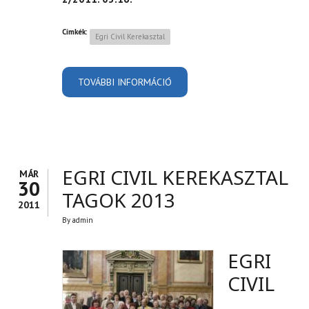
Címkék:
Egri Civil Kerekasztal
TOVÁBBI INFORMÁCIÓ
EGRI CIVIL KEREKASZTAL -
HATÁROZATOK TÁRA
TARTALOMMAL
KAPCSOLATOSAN
EGRI CIVIL KEREKASZTAL
MÁR
30
TAGOK 2013
2011
By
admin
EGRI
CIVIL