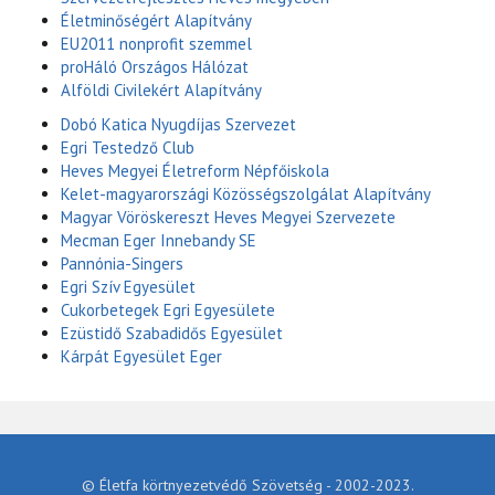
Életminőségért Alapítvány
EU2011 nonprofit szemmel
proHáló Országos Hálózat
Alföldi Civilekért Alapítvány
Dobó Katica Nyugdíjas Szervezet
Egri Testedző Club
Heves Megyei Életreform Népfőiskola
Kelet-magyarországi Közösségszolgálat Alapítvány
Magyar Vöröskereszt Heves Megyei Szervezete
Mecman Eger Innebandy SE
Pannónia-Singers
Egri Szív Egyesület
Cukorbetegek Egri Egyesülete
Ezüstidő Szabadidős Egyesület
Kárpát Egyesület Eger
© Életfa körtnyezetvédő Szövetség - 2002-2023.