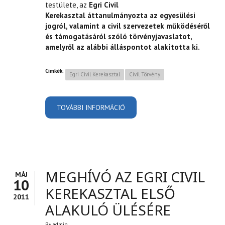
testülete, az
Egri Civil
Kerekasztal áttanulmányozta az egyesülési
jogról, valamint a civil szervezetek működéséről
és támogatásáról szóló törvényjavaslatot,
amelyről az alábbi álláspontot alakította ki.
Címkék:
Egri Civil Kerekasztal
Civil Törvény
TOVÁBBI INFORMÁCIÓ
AZ EGRI CIVIL KEREKASZTAL
ÁLLÁSFOGLALÁSA AZ
EGYESÜLÉSI JOGRÓL,
VALAMINT A CIVIL
SZERVEZETEK MŰKÖDÉSÉRŐL
ÉS TÁMOGATÁSÁRÓL SZÓLÓ
TÖRVÉNYTERVEZETRŐL
TARTALOMMAL
KAPCSOLATOSAN
MEGHÍVÓ AZ EGRI CIVIL
MÁJ
10
KEREKASZTAL ELSŐ
2011
ALAKULÓ ÜLÉSÉRE
By
admin