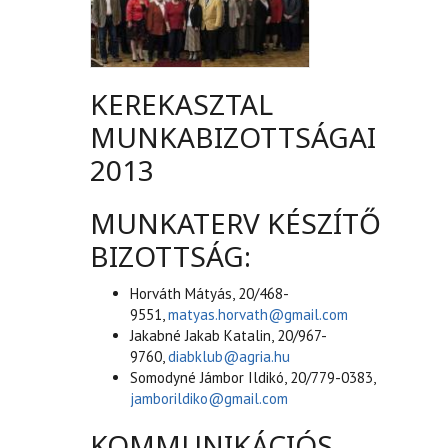
KEREKASZTAL
MUNKABIZOTTSÁGAI
2013
MUNKATERV KÉSZÍTŐ
BIZOTTSÁG:
Horváth Mátyás, 20/468-
9551,
matyas.horvath@gmail.com
Jakabné Jakab Katalin, 20/967-
9760,
diabklub@agria.hu
Somodyné Jámbor Ildikó, 20/779-0383,
jamborildiko@gmail.com
KOMMUNIKÁCIÓS