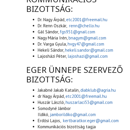
BIZOTTSÁG:
Dr. Nagy Árpád,
etc2001@freemail.hu
Dr. Renn Oszkár,
renn@chello.hu
Gál Sándor,
fgs951@gnail.com
Nagy Mária Irén,
bnagym@gmail.com
Dr. Varga Gyula,
hvgy47@gmail.com
Hekeli Sándor,
hekeli.sandor@gmail.com
Lajosházi Péter,
lajoshazi@gmail.com
EGER ÜNNEPE SZERVEZŐ
BIZOTTSÁG:
Jakabné Jakab Katalin,
diabklub@agria.hu
dr Nagy Árpád,
etc2001@freemail.hu
Huszár László,
huszarlaci53@gmail.com
Somodyné Jámbor
Ildikó,
jamborildiko@gmail.com
Erdősi Lajos,
kertbaratkor.eger@gmail.com
Kommunikációs bizottság tagja