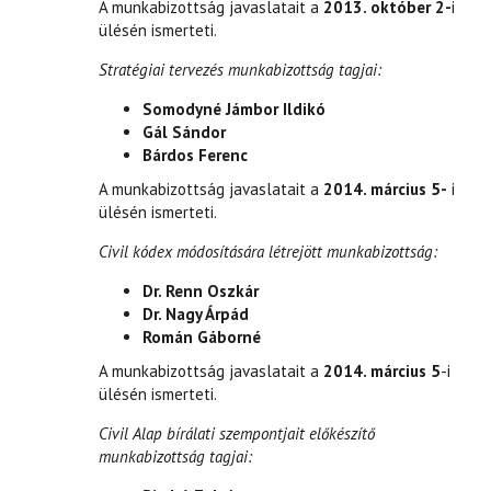
A munkabizottság javaslatait a
2013. október 2-
i
ülésén ismerteti.
Stratégiai tervezés munkabizottság tagjai:
Somodyné Jámbor Ildikó
Gál Sándor
Bárdos Ferenc
A munkabizottság javaslatait a
2014. március 5-
i
ülésén ismerteti.
Civil kódex módosítására létrejött munkabizottság:
Dr. Renn Oszkár
Dr. Nagy Árpád
Román Gáborné
A munkabizottság javaslatait a
2014. március 5
-i
ülésén ismerteti.
Civil Alap bírálati szempontjait előkészítő
munkabizottság tagjai: