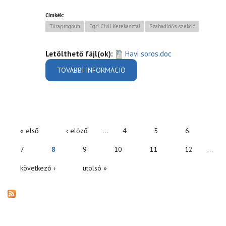
Címkék:
Túraprogram
Egri Civil Kerekasztal
Szabadidős szekció
Letölthető fájl(ok):
Havi soros.doc
TOVÁBBI INFORMÁCIÓ
TÚRAPROGRAM - 2011 - ECK
SZABADIDŐS SZEKCIÓ
TARTALOMMAL
KAPCSOLATOSAN
« első
‹ előző
…
4
5
6
OLDALAK
7
8
9
10
11
12
…
következő ›
utolsó »