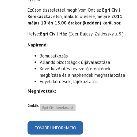
Ezúton tisztelettel meghívom Önt az
Egri Civil
Kerekasztal
első, alakuló ülésére, melyre
2011.
május 10-én 15.00 órakor (kedden) kerül sor.
Helye:
Egri Civil Ház
(Eger, Bajcsy-Zsilinszky u. 9.)
Napirend:
Bemutatkozás
Állandó bizottságok újjáválasztása
Következő ülés levezető elnökének
megbízása és a napirendek meghatározása
Egyéb kérdések, tájékoztatók
Meghívottak:
Címkék:
Egri Civil Kerekasztal
TOVÁBBI INFORMÁCIÓ
MEGHÍVÓ AZ EGRI CIVIL
KEREKASZTAL ELSŐ ALAKULÓ
ÜLÉSÉRE TARTALOMMAL