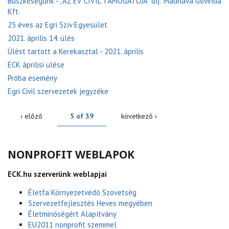
Büszkeségünk - „AZ ÉV CIVIL TÁMOGATÓJA” díj: Mádhava Govinda
Kft.
25 éves az Egri Szív Egyesület
2021. április 14. ülés
Ülést tartott a Kerekasztal - 2021. április
ECK áprilisi ülése
Próba esemény
Egri Civil szervezetek jegyzéke
‹ előző
5 of 39
következő ›
NONPROFIT WEBLAPOK
ECK.hu szerverünk weblapjai
Életfa Környezetvédő Szövetség
Szervezetfejlesztés Heves megyében
Életminőségért Alapítvány
EU2011 nonprofit szemmel