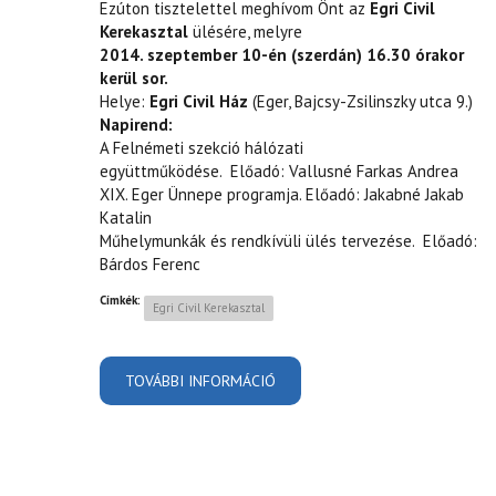
Ezúton tisztelettel meghívom Önt az
Egri Civil
Kerekasztal
ülésére, melyre
2014. szeptember 10-én (szerdán) 16.30 órakor
kerül sor.
Helye:
Egri Civil Ház
(Eger, Bajcsy-Zsilinszky utca 9.)
Napirend:
A Felnémeti szekció hálózati
együttműködése. Előadó: Vallusné Farkas Andrea
XIX. Eger Ünnepe programja. Előadó: Jakabné Jakab
Katalin
Műhelymunkák és rendkívüli ülés tervezése. Előadó:
Bárdos Ferenc
Címkék:
Egri Civil Kerekasztal
TOVÁBBI INFORMÁCIÓ
EGRI CIVIL KEREKASZTAL
SZEPTEMBERI ÜLÉSE
TARTALOMMAL
KAPCSOLATOSAN