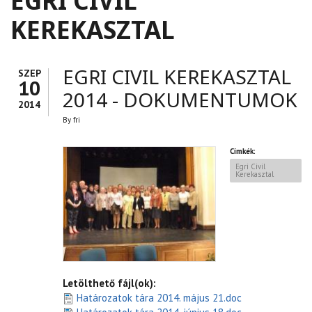
EGRI CIVIL
KEREKASZTAL
EGRI CIVIL KEREKASZTAL
SZEP
10
2014 - DOKUMENTUMOK
2014
By
fri
Címkék:
Egri Civil
Kerekasztal
Letölthető fájl(ok):
Határozatok tára 2014. május 21.doc