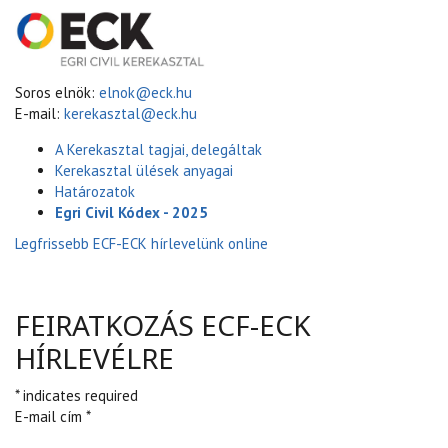
Soros elnök:
elnok@eck.hu
E-mail:
kerekasztal@eck.hu
A Kerekasztal tagjai, delegáltak
Kerekasztal ülések anyagai
Határozatok
Egri Civil Kódex - 2025
Legfrissebb ECF-ECK hírlevelünk online
FEIRATKOZÁS ECF-ECK
HÍRLEVÉLRE
* indicates required
E-mail cím *