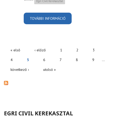
Egri Civil Kerekasztal
TOVÁBBI INFORMÁCIÓ
EGYÜTTMŰKÖDÉSI
MEGÁLLAPODÁS
TARTALOMMAL
KAPCSOLATOSAN
« első
‹ előző
1
2
3
OLDALAK
4
5
6
7
8
9
…
következő ›
utolsó »
EGRI CIVIL KEREKASZTAL