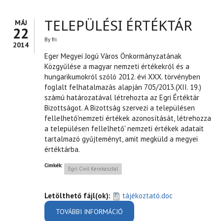
TELEPÜLÉSI ÉRTÉKTÁR
MÁJ
22
By
fri
2014
Eger Megyei Jogú Város Önkormányzatának
Közgyűlése a magyar nemzeti értékekről és a
hungarikumokról szóló 2012. évi XXX. törvényben
foglalt felhatalmazás alapján 705/2013.(XII. 19.)
számú határozatával létrehozta az Egri Értéktár
Bizottságot. A Bizottság szervezi a településen
fellelhető'nemzeti értékek azonosítását, létrehozza
a településen fellelhető' nemzeti értékek adatait
tartalmazó gyűjteményt, amit megküld a megyei
értéktárba.
Címkék:
Egri Civil Kerekasztal
Letölthető fájl(ok):
tájékoztató.doc
TOVÁBBI INFORMÁCIÓ
TELEPÜLÉSI ÉRTÉKTÁR
TARTALOMMAL