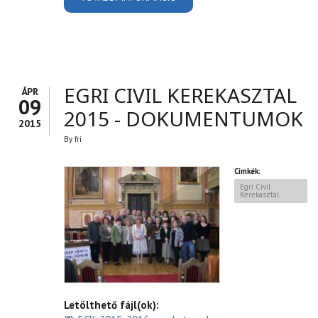
TAGJAI 2016 - 2017
TARTALOMMAL
KAPCSOLATOSAN
EGRI CIVIL KEREKASZTAL
ÁPR
09
2015 - DOKUMENTUMOK
2015
By
fri
Címkék:
Egri Civil
Kerekasztal
Letölthető fájl(ok):