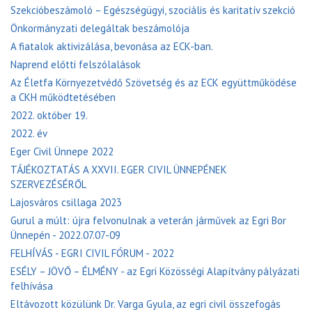
Szekcióbeszámoló – Egészségügyi, szociális és karitatív szekció
Önkormányzati delegáltak beszámolója
A fiatalok aktivizálása, bevonása az ECK-ban.
Naprend előtti felszólalások
Az Életfa Környezetvédő Szövetség és az ECK együttműködése
a CKH működtetésében
2022. október 19.
2022. év
Eger Civil Ünnepe 2022
TÁJÉKOZTATÁS A XXVII. EGER CIVIL ÜNNEPÉNEK
SZERVEZÉSÉRŐL
Lajosváros csillaga 2023
Gurul a múlt: újra felvonulnak a veterán járművek az Egri Bor
Ünnepén - 2022.07.07-09
FELHÍVÁS - EGRI CIVIL FÓRUM - 2022
ESÉLY – JÖVŐ – ÉLMÉNY - az Egri Közösségi Alapítvány pályázati
felhívása
Eltávozott közülünk Dr. Varga Gyula, az egri civil összefogás