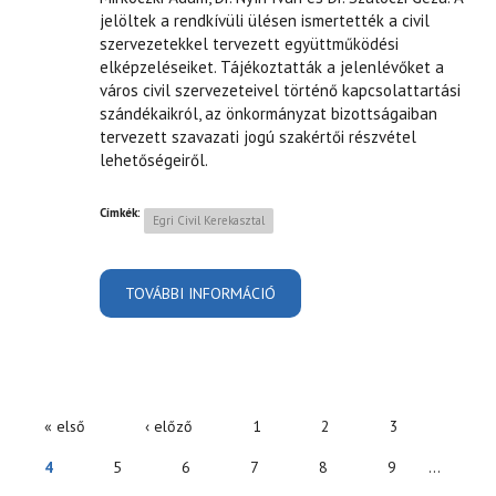
jelöltek a rendkívüli ülésen ismertették a civil
szervezetekkel tervezett együttműködési
elképzeléseiket. Tájékoztatták a jelenlévőket a
város civil szervezeteivel történő kapcsolattartási
szándékaikról, az önkormányzat bizottságaiban
tervezett szavazati jogú szakértői részvétel
lehetőségeiről.
Címkék:
Egri Civil Kerekasztal
TOVÁBBI INFORMÁCIÓ
OKTÓBERI TALÁLKOZÓ
TARTALOMMAL
KAPCSOLATOSAN
« első
‹ előző
1
2
3
OLDALAK
4
5
6
7
8
9
…