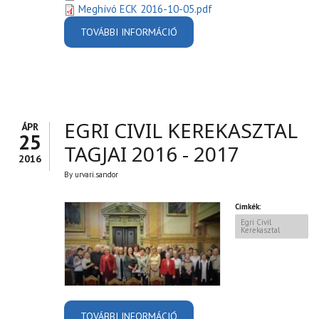
Meghívó ECK 2016-10-05.pdf
TOVÁBBI INFORMÁCIÓ
EGRI CIVIL KEREKASZTAL -
2016 - DOKUMENTUMOK
TARTALOMMAL
KAPCSOLATOSAN
EGRI CIVIL KEREKASZTAL
ÁPR
25
TAGJAI 2016 - 2017
2016
By
urvari.sandor
Címkék:
Egri Civil
Kerekasztal
TOVÁBBI INFORMÁCIÓ
EGRI CIVIL KEREKASZTAL