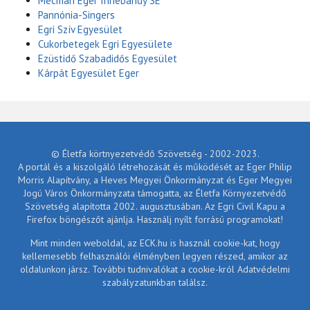
Mecman Eger Innebandy SE
Pannónia-Singers
Egri Szív Egyesület
Cukorbetegek Egri Egyesülete
Ezüstidő Szabadidős Egyesület
Kárpát Egyesület Eger
© Életfa körtnyezetvédő Szövetség - 2002-2023.
A portál és a kiszolgáló létrehozását és működését az Eger Philip
Morris Alapítvány, a Heves Megyei Önkormányzat és Eger Megyei
Jogú Város Önkormányzata támogatta, az Életfa Környezetvédő
Szövetség alapította 2002. augusztusában. Az Egri Civil Kapu a
Firefox böngészőt ajánlja. Használj nyílt forrású programokat!
Mint minden weboldal, az ECK.hu is használ cookie-kat, hogy
kellemesebb felhasználói élményben legyen részed, amikor az
oldalunkon jársz. További tudnivalókat a cookie-król Adatvédelmi
szabályzatunkban találsz.