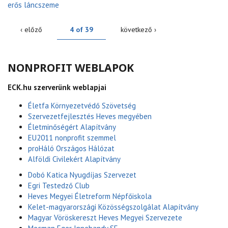
erős láncszeme
‹ előző
4 of 39
következő ›
NONPROFIT WEBLAPOK
ECK.hu szerverünk weblapjai
Életfa Környezetvédő Szövetség
Szervezetfejlesztés Heves megyében
Életminőségért Alapítvány
EU2011 nonprofit szemmel
proHáló Országos Hálózat
Alföldi Civilekért Alapítvány
Dobó Katica Nyugdíjas Szervezet
Egri Testedző Club
Heves Megyei Életreform Népfőiskola
Kelet-magyarországi Közösségszolgálat Alapítvány
Magyar Vöröskereszt Heves Megyei Szervezete