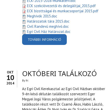
ECK-2015-2016-munkaterv.doc
ECK szekcióvezetői és delegáltjai_2015.pdf
ECK bizottságai és munkacsoportjai 2015.pdf
Meghívók 2015.doc
Határozatok tára 2015.doc
Civil Randevú meghívó.doc
Egri Civil Ház Határozat.doc
TOVÁBBI INFORMÁCIÓ
EGRI CIVIL KEREKASZTAL
2015 - DOKUMENTUMOK
TARTALOMMAL
KAPCSOLATOSAN
OKTÓBERI TALÁLKOZÓ
OKT
10
By
fri
2014
Az Egri Civil Kerekasztal az Egri Civil Házban október
9-én késő délután találkozót szervezett Eger
Megyei Jogú Város polgármester jelöltjeivel. A
találkozón részt vett Dr. Csarnó Ákos, Habis László,
Mirkóczki Ádám, Dr. Nyíri Iván és Dr. Szalóczi Géza. A