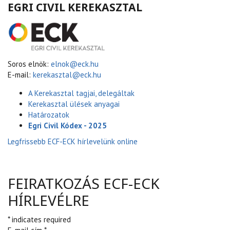
EGRI CIVIL KEREKASZTAL
Soros elnök:
elnok@eck.hu
E-mail:
kerekasztal@eck.hu
A Kerekasztal tagjai, delegáltak
Kerekasztal ülések anyagai
Határozatok
Egri Civil Kódex - 2025
Legfrissebb ECF-ECK hírlevelünk online
FEIRATKOZÁS ECF-ECK
HÍRLEVÉLRE
* indicates required