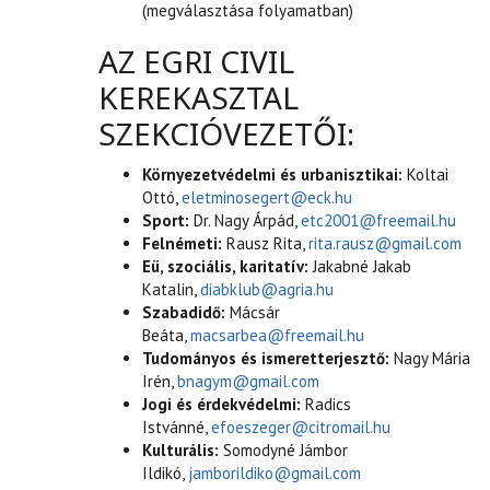
(megválasztása folyamatban)
AZ EGRI CIVIL
KEREKASZTAL
SZEKCIÓVEZETŐI:
Környezetvédelmi és urbanisztikai:
Koltai
Ottó,
eletminosegert@eck.hu
Sport:
Dr. Nagy Árpád,
etc2001@freemail.hu
Felnémeti:
Rausz Rita,
rita.rausz@gmail.com
Eü, szociális, karitatív:
Jakabné Jakab
Katalin,
diabklub@agria.hu
Szabadidő:
Mácsár
Beáta,
macsarbea@freemail.hu
Tudományos és ismeretterjesztő:
Nagy Mária
Irén,
bnagym@gmail.com
Jogi és érdekvédelmi:
Radics
Istvánné,
efoeszeger@citromail.hu
Kulturális:
Somodyné Jámbor
Ildikó,
jamborildiko@gmail.com