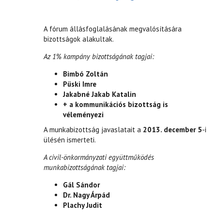
A fórum állásfoglalásának megvalósítására
bizottságok alakultak.
Az 1% kampány bizottságának tagjai:
Bimbó Zoltán
Püski Imre
Jakabné Jakab Katalin
+ a kommunikációs bizottság is
véleményezi
A munkabizottság javaslatait a
2013. december 5
-i
ülésén ismerteti.
A civil-önkormányzati együttműködés
munkabizottságának tagjai:
Gál Sándor
Dr. Nagy Árpád
Plachy Judit