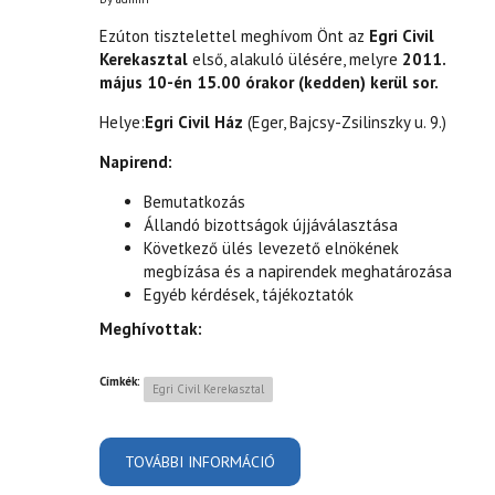
Ezúton tisztelettel meghívom Önt az
Egri Civil
Kerekasztal
első, alakuló ülésére, melyre
2011.
május 10-én 15.00 órakor (kedden) kerül sor.
Helye:
Egri Civil Ház
(Eger, Bajcsy-Zsilinszky u. 9.)
Napirend:
Bemutatkozás
Állandó bizottságok újjáválasztása
Következő ülés levezető elnökének
megbízása és a napirendek meghatározása
Egyéb kérdések, tájékoztatók
Meghívottak:
Címkék:
Egri Civil Kerekasztal
TOVÁBBI INFORMÁCIÓ
MEGHÍVÓ AZ EGRI CIVIL
KEREKASZTAL ELSŐ ALAKULÓ
ÜLÉSÉRE TARTALOMMAL