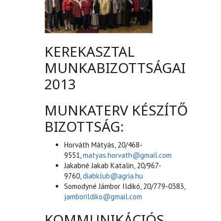
KEREKASZTAL
MUNKABIZOTTSÁGAI
2013
MUNKATERV KÉSZÍTŐ
BIZOTTSÁG:
Horváth Mátyás, 20/468-
9551,
matyas.horvath@gmail.com
Jakabné Jakab Katalin, 20/967-
9760,
diabklub@agria.hu
Somodyné Jámbor Ildikó, 20/779-0383,
jamborildiko@gmail.com
KOMMUNIKÁCIÓS