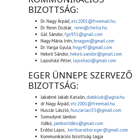
BIZOTTSÁG:
Dr. Nagy Árpád,
etc2001@freemail.hu
Dr. Renn Oszkár,
renn@chello.hu
Gál Sándor,
fgs951@gnail.com
Nagy Mária Irén,
bnagym@gmail.com
Dr. Varga Gyula,
hvgy47@gmail.com
Hekeli Sándor,
hekeli.sandor@gmail.com
Lajosházi Péter,
lajoshazi@gmail.com
EGER ÜNNEPE SZERVEZŐ
BIZOTTSÁG:
Jakabné Jakab Katalin,
diabklub@agria.hu
dr Nagy Árpád,
etc2001@freemail.hu
Huszár László,
huszarlaci53@gmail.com
Somodyné Jámbor
Ildikó,
jamborildiko@gmail.com
Erdősi Lajos,
kertbaratkor.eger@gmail.com
Kommunikációs bizottság tagja