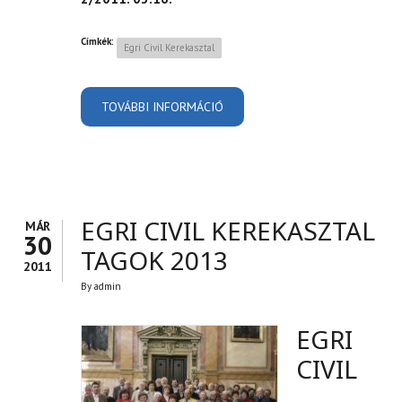
Címkék:
Egri Civil Kerekasztal
TOVÁBBI INFORMÁCIÓ
EGRI CIVIL KEREKASZTAL -
HATÁROZATOK TÁRA
TARTALOMMAL
KAPCSOLATOSAN
EGRI CIVIL KEREKASZTAL
MÁR
30
TAGOK 2013
2011
By
admin
EGRI
CIVIL