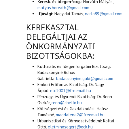
Keresk. és idegenforg.
: Horváth Mátyás,
matyas.horvath@gmail.com
Ifjúsági:
Nagyidai Tamás,
narlo89@gmail.com
KEREKASZTAL
DELEGÁLTJAI AZ
ÖNKORMÁNYZATI
BIZOTTSÁGOKBA:
Kulturális és Idegenforgalmi Bizottság:
Badacsonyiné Bohus
Gabriella,
badacsonyine.gabi@gmail.com
Emberi Erőforrás Bizottság: Dr. Nagy
Árpád,
etc2001@freemail.hu
Pénzügyi és Ügyrendi Bizottság: Dr. Renn
Oszkár,
renn@chello.hu
Költségvetési és Gazdálkodási: Haász
Tamásné,
magdalena2@freemail.hu
Urbanisztikai és Környezetvédelmi: Koltai
Ottó,
eletminosegert@eck.hu