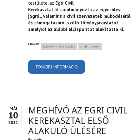
testülete, az
Egri Civil
Kerekasztal áttanulmányozta az egyesülési
jogról, valamint a civil szervezetek működéséről
és támogatásáról szóló törvényjavaslatot,
amelyről az alábbi álláspontot alakította ki.
Címkék:
Egri Civil Kerekasztal
Civil Törvény
TOVÁBBI INFORMÁCIÓ
AZ EGRI CIVIL KEREKASZTAL
ÁLLÁSFOGLALÁSA AZ
EGYESÜLÉSI JOGRÓL,
VALAMINT A CIVIL
SZERVEZETEK MŰKÖDÉSÉRŐL
ÉS TÁMOGATÁSÁRÓL SZÓLÓ
TÖRVÉNYTERVEZETRŐL
TARTALOMMAL
KAPCSOLATOSAN
MEGHÍVÓ AZ EGRI CIVIL
MÁJ
10
KEREKASZTAL ELSŐ
2011
ALAKULÓ ÜLÉSÉRE
By
admin