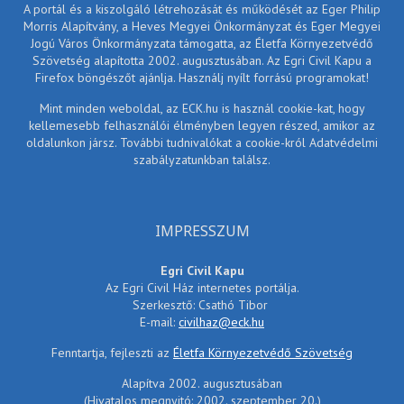
A portál és a kiszolgáló létrehozását és működését az Eger Philip
Morris Alapítvány, a Heves Megyei Önkormányzat és Eger Megyei
Jogú Város Önkormányzata támogatta, az Életfa Környezetvédő
Szövetség alapította 2002. augusztusában. Az Egri Civil Kapu a
Firefox böngészőt ajánlja. Használj nyílt forrású programokat!
Mint minden weboldal, az ECK.hu is használ cookie-kat, hogy
kellemesebb felhasználói élményben legyen részed, amikor az
oldalunkon jársz. További tudnivalókat a cookie-król Adatvédelmi
szabályzatunkban találsz.
IMPRESSZUM
Egri Civil Kapu
Az Egri Civil Ház internetes portálja.
Szerkesztő: Csathó Tibor
E-mail:
civilhaz@eck.hu
Fenntartja, fejleszti az
Életfa Környezetvédő Szövetség
Alapítva 2002. augusztusában
(Hivatalos megnyitó: 2002. szeptember 20.)