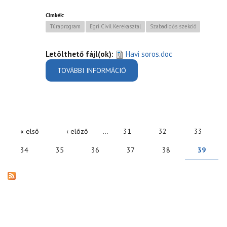
Címkék:
Túraprogram
Egri Civil Kerekasztal
Szabadidős szekció
Letölthető fájl(ok):
Havi soros.doc
TOVÁBBI INFORMÁCIÓ
TÚRAPROGRAM - 2011 - ECK
SZABADIDŐS SZEKCIÓ
TARTALOMMAL
KAPCSOLATOSAN
« első
‹ előző
…
31
32
33
OLDALAK
34
35
36
37
38
39