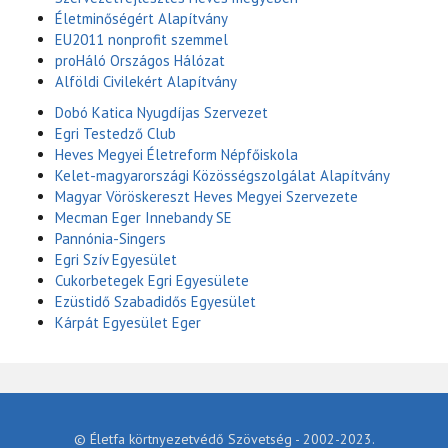
Életminőségért Alapítvány
EU2011 nonprofit szemmel
proHáló Országos Hálózat
Alföldi Civilekért Alapítvány
Dobó Katica Nyugdíjas Szervezet
Egri Testedző Club
Heves Megyei Életreform Népfőiskola
Kelet-magyarországi Közösségszolgálat Alapítvány
Magyar Vöröskereszt Heves Megyei Szervezete
Mecman Eger Innebandy SE
Pannónia-Singers
Egri Szív Egyesület
Cukorbetegek Egri Egyesülete
Ezüstidő Szabadidős Egyesület
Kárpát Egyesület Eger
© Életfa körtnyezetvédő Szövetség - 2002-2023.