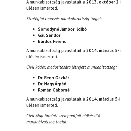
A munkabizottság javaslatait a
2013. október 2-
i
ülésén ismerteti.
Stratégiai tervezés munkabizottság tagjai:
Somodyné Jámbor Ildikó
Gál Sándor
Bárdos Ferenc
A munkabizottság javaslatait a
2014. március 5-
i
ülésén ismerteti.
Civil kódex módosítására létrejött munkabizottság:
Dr. Renn Oszkár
Dr. Nagy Árpád
Román Gáborné
A munkabizottság javaslatait a
2014. március 5
-i
ülésén ismerteti.
Civil Alap bírálati szempontjait előkészítő
munkabizottság tagjai: