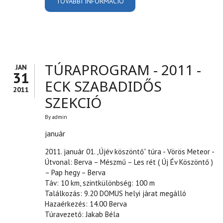
TOVÁBBI INFORMÁCIÓ
EGRI CIVIL KEREKASZTAL
TAGOK 2013 TARTALOMMAL
KAPCSOLATOSAN
TÚRAPROGRAM - 2011 -
JAN
31
ECK SZABADIDŐS
2011
SZEKCIÓ
By
admin
január
2011. január 01. „Újév köszöntő” túra - Vörös Meteor -
Útvonal: Berva – Mészmű – Les rét ( Új Év Köszöntő )
– Pap hegy – Berva
Táv: 10 km, szintkülönbség: 100 m
Találkozás: 9.20 DOMUS helyi járat megálló
Hazaérkezés: 14.00 Berva
Túravezető: Jakab Béla