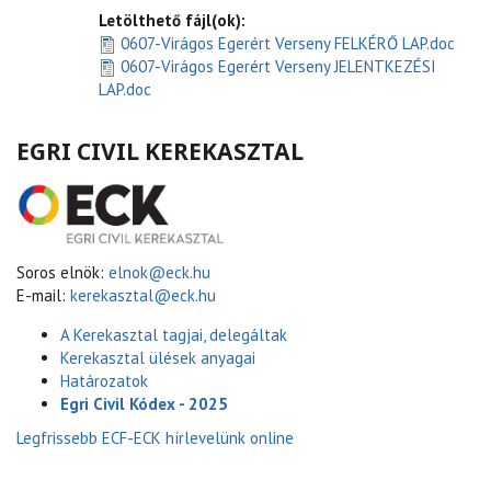
Letölthető fájl(ok):
0607-Virágos Egerért Verseny FELKÉRŐ LAP.doc
0607-Virágos Egerért Verseny JELENTKEZÉSI
LAP.doc
EGRI CIVIL KEREKASZTAL
Soros elnök:
elnok@eck.hu
E-mail:
kerekasztal@eck.hu
A Kerekasztal tagjai, delegáltak
Kerekasztal ülések anyagai
Határozatok
Egri Civil Kódex - 2025
Legfrissebb ECF-ECK hírlevelünk online