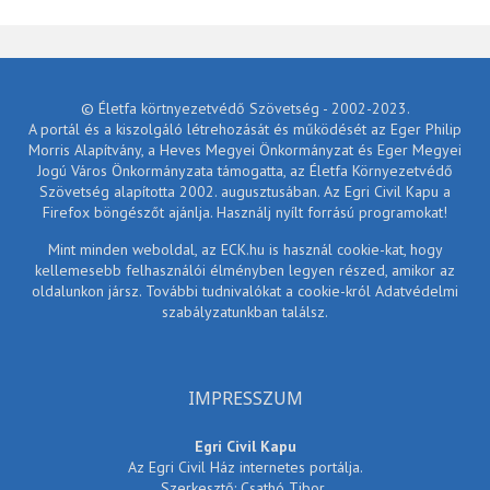
© Életfa körtnyezetvédő Szövetség - 2002-2023.
A portál és a kiszolgáló létrehozását és működését az Eger Philip
Morris Alapítvány, a Heves Megyei Önkormányzat és Eger Megyei
Jogú Város Önkormányzata támogatta, az Életfa Környezetvédő
Szövetség alapította 2002. augusztusában. Az Egri Civil Kapu a
Firefox böngészőt ajánlja. Használj nyílt forrású programokat!
Mint minden weboldal, az ECK.hu is használ cookie-kat, hogy
kellemesebb felhasználói élményben legyen részed, amikor az
oldalunkon jársz. További tudnivalókat a cookie-król Adatvédelmi
szabályzatunkban találsz.
IMPRESSZUM
Egri Civil Kapu
Az Egri Civil Ház internetes portálja.
Szerkesztő: Csathó Tibor