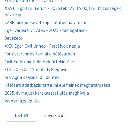
ECK alakuló ülés - 2026.03.11
XXVII. Egri Civil Fórum - 2026.febr.25, 15:00, Civil Közösségek
Háza Eger
CABB működésével kapcsolatos határozat
Eger városi Civil Alap - 2025 - támogatások
Bevezető
XXX. Eger Civil Ünnep - Fertályok napja
Forrásteremtés formái a hálózatban
Civil Kódex mellékletek áttekintése
ECK 2025.06.11. műhely Meghívó
pro Agria szakmai díj döntés
Hálózati adatbázis tartalmi elemeinek meghatározása
2025. év májusi Kerekasztal ülés meghívója
Városimázs építők
1 of 39
következő ›