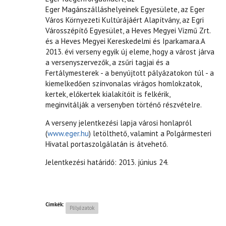
Eger Magánszálláshelyeinek Egyesülete, az Eger
Város Környezeti Kultúrájáért Alapítvány, az Egri
Városszépítő Egyesület, a Heves Megyei Vízmű Zrt.
és a Heves Megyei Kereskedelmi és Iparkamara.A
2013. évi verseny egyik új eleme, hogy a várost járva
a versenyszervezők, a zsűri tagjai és a
Fertálymesterek - a benyújtott pályázatokon túl - a
kiemelkedően színvonalas virágos homlokzatok,
kertek, előkertek kialakítóit is felkérik,
meginvitálják a versenyben történő részvételre.
A verseny jelentkezési lapja városi honlapról
(
www.eger.hu
) letölthető, valamint a Polgármesteri
Hivatal portaszolgálatán is átvehető.
Jelentkezési határidő: 2013. június 24.
Címkék:
Pályázatok