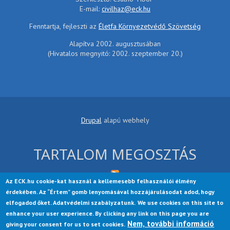
E-mail:
civilhaz@eck.hu
Fenntartja, fejleszti az
Életfa Környezetvédő Szövetség
Alapítva 2002. augusztusában
(Hivatalos megnyitó: 2002. szeptember 20.)
Drupal
alapú webhely
TARTALOM MEGOSZTÁS
Az ECK.hu cookie-kat használ a kellemesebb felhasználói élmény
érdekében. Az “Értem” gomb lenyomásával hozzájárulásodat adod, hogy
elfogadod őket. Adatvédelmi szabályzatunk.
We use cookies on this site to
enhance your user experience. By clicking any link on this page you are
Nem, további információ
Startup Growth Lite is a free theme, contributed to the Drupal
giving your consent for us to set cookies.