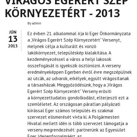
VIRÁGOS EGERÉRT SZÉP
KÖRNYEZETÉRT - 2013
By
admin
JÚN
Ez évben 21. alkalommal írja ki Eger Önkormányzata
13
a „Virágos Egerért Szép Környezetért” Versenyt,
2013
melynek célja a kulturált és vonzó
lakókörnyezet, településkép kialakítása. A
kezdeményezéssel a város a helyi lakosok
összefogását is igyekszik ösztönözni. A verseny
eredményeképpen Egerben évről évre megszépülnek
az utcák, az udvarok, erkélyek, együtt virágosítanak
a társasházak. Meggyőződésünk, hogy a „Virágos
Egerért Szép Környezetért” Verseny erősíti
a környezettudatos gondolkodást, elterjeszti ezt a
szemléletet. Az országosan páratlan pályázati
kiírással Eger számos település és szakmai
szervezet elismerését vívta ki. A Polgármesteri
Hivatal mellett idén is több szervezet támogatja a
verseny megrendezését: partnerünk az Egyesület
Eger Idegenforgalmáért, az