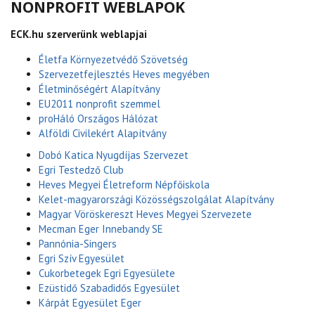
NONPROFIT WEBLAPOK
ECK.hu szerverünk weblapjai
Életfa Környezetvédő Szövetség
Szervezetfejlesztés Heves megyében
Életminőségért Alapítvány
EU2011 nonprofit szemmel
proHáló Országos Hálózat
Alföldi Civilekért Alapítvány
Dobó Katica Nyugdíjas Szervezet
Egri Testedző Club
Heves Megyei Életreform Népfőiskola
Kelet-magyarországi Közösségszolgálat Alapítvány
Magyar Vöröskereszt Heves Megyei Szervezete
Mecman Eger Innebandy SE
Pannónia-Singers
Egri Szív Egyesület
Cukorbetegek Egri Egyesülete
Ezüstidő Szabadidős Egyesület
Kárpát Egyesület Eger