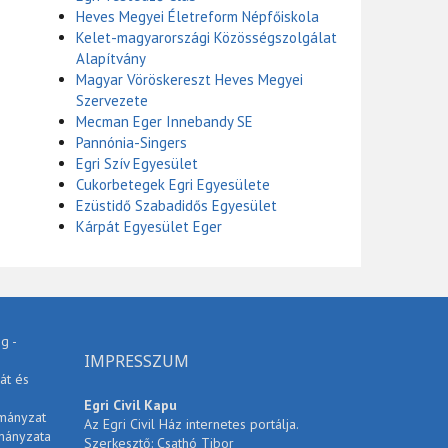
Heves Megyei Életreform Népfőiskola
Kelet-magyarországi Közösségszolgálat
Alapítvány
Magyar Vöröskereszt Heves Megyei
Szervezete
Mecman Eger Innebandy SE
Pannónia-Singers
Egri Szív Egyesület
Cukorbetegek Egri Egyesülete
Ezüstidő Szabadidős Egyesület
Kárpát Egyesület Eger
g -
IMPRESSZUM
át és
Egri Civil Kapu
rmányzat
Az Egri Civil Ház internetes portálja.
mányzata
Szerkesztő: Csathó Tibor