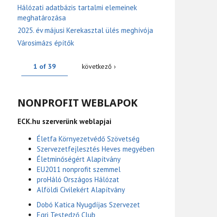
Hálózati adatbázis tartalmi elemeinek
meghatározása
2025. év májusi Kerekasztal ülés meghívója
Városimázs építők
1 of 39
következő ›
NONPROFIT WEBLAPOK
ECK.hu szerverünk weblapjai
Életfa Környezetvédő Szövetség
Szervezetfejlesztés Heves megyében
Életminőségért Alapítvány
EU2011 nonprofit szemmel
proHáló Országos Hálózat
Alföldi Civilekért Alapítvány
Dobó Katica Nyugdíjas Szervezet
Egri Testedző Club