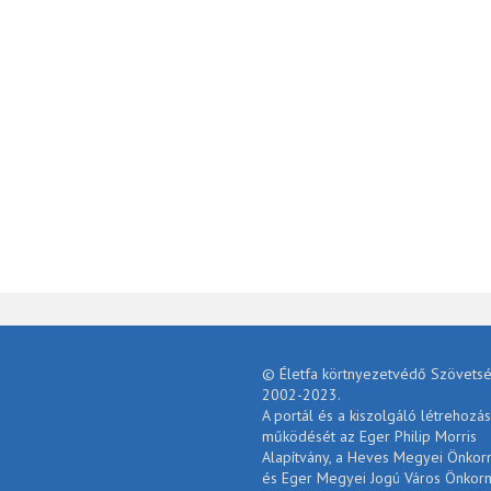
© Életfa körtnyezetvédő Szövetsé
2002-2023.
A portál és a kiszolgáló létrehozás
működését az Eger Philip Morris
Alapítvány, a Heves Megyei Önko
és Eger Megyei Jogú Város Önkor