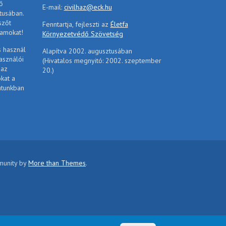
ő
E-mail:
civilhaz@eck.hu
tusában.
szőt
Fenntartja, fejleszti az
Életfa
ramokat!
Környezetvédő Szövetség
s használ
Alapítva 2002. augusztusában
asználói
(Hivatalos megnyitó: 2002. szeptember
 az
20.)
ókat a
atunkban
mmunity by
More than Themes
.