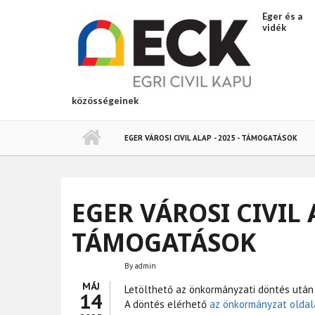
Ugrás a tartalomra
Eger és a
vidék
közösségeinek
EGER VÁROSI CIVIL ALAP - 2025 - TÁMOGATÁSOK
EGER VÁROSI CIVIL A
TÁMOGATÁSOK
By
admin
MÁJ
Letölthető az önkormányzati döntés után 
14
A döntés elérhető
az önkormányzat oldalá