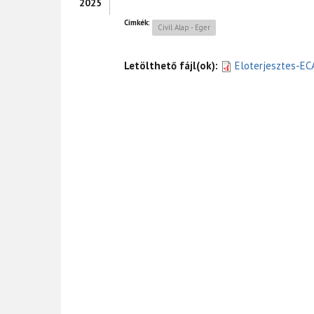
2025
Címkék:
Civil Alap - Eger
Letölthető fájl(ok):
Eloterjesztes-EC