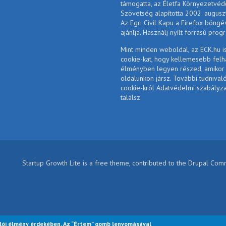
támogatta, az Életfa Környezetvéd
Szövetség alapította 2002. augusz
Az Egri Civil Kapu a Firefox böngé
ajánlja. Használj nyílt forrású prog
Mint minden weboldal, az ECK.hu i
cookie-kat, hogy kellemesebb felh
élményben legyen részed, amikor
oldalunkon jársz. További tudnival
cookie-król Adatvédelmi szabályz
találsz.
Startup Growth Lite is a free theme, contributed to the Drupal Co
lói élmény érdekében. Az “Értem” gomb lenyomásával