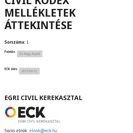
CIVIL KÓDEX
MELLÉKLETEK
ÁTTEKINTÉSE
Sorszáma:
1
Felelős:
Dr. Nagy Árpád
ECK ülés:
2025.06.11.
EGRI CIVIL KEREKASZTAL
Soros elnök:
elnok@eck.hu