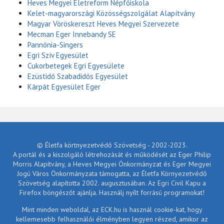
Heves Megyei Életreform Népfőiskola
Kelet-magyarországi Közösségszolgálat Alapítvány
Magyar Vöröskereszt Heves Megyei Szervezete
Mecman Eger Innebandy SE
Pannónia-Singers
Egri Szív Egyesület
Cukorbetegek Egri Egyesülete
Ezüstidő Szabadidős Egyesület
Kárpát Egyesület Eger
© Életfa körtnyezetvédő Szövetség - 2002-2023.
A portál és a kiszolgáló létrehozását és működését az Eger Philip
Morris Alapítvány, a Heves Megyei Önkormányzat és Eger Megyei
Jogú Város Önkormányzata támogatta, az Életfa Környezetvédő
Szövetség alapította 2002. augusztusában. Az Egri Civil Kapu a
Firefox böngészőt ajánlja. Használj nyílt forrású programokat!
Mint minden weboldal, az ECK.hu is használ cookie-kat, hogy
kellemesebb felhasználói élményben legyen részed, amikor az