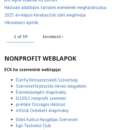
Hálózati adatbázis tartalmi elemeinek meghatározása
2025. év májusi Kerekasztal ülés meghívója
Városimázs építők
1 of 39
következő ›
NONPROFIT WEBLAPOK
ECK.hu szerverünk weblapjai
Életfa Környezetvédő Szövetség
Szervezetfejlesztés Heves megyében
Életminőségért Alapítvány
EU2011 nonprofit szemmel
proHáló Országos Hálózat
Alföldi Civilekért Alapítvány
Dobó Katica Nyugdíjas Szervezet
Egri Testedző Club