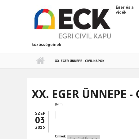
Ugrás a tartalomra
Eger és a
vidék
közösségeinek
XX. EGER ÜNNEPE - CIVIL NAPOK
XX. EGER ÜNNEPE -
By
fri
SZEP
03
2015
Címkék:
Eger Civil Ünnepe