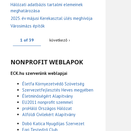
Hálózati adatbázis tartalmi elemeinek
meghatározása
2025. év májusi Kerekasztal ülés meghívója
Városimázs építők
1 of 39
következő ›
NONPROFIT WEBLAPOK
ECK.hu szerverünk weblapjai
Életfa Környezetvédő Szövetség
Szervezetfejlesztés Heves megyében
Életminőségért Alapítvány
EU2011 nonprofit szemmel
proHáló Országos Hálózat
Alföldi Civilekért Alapítvány
Dobó Katica Nyugdíjas Szervezet
Egri Testedző Club