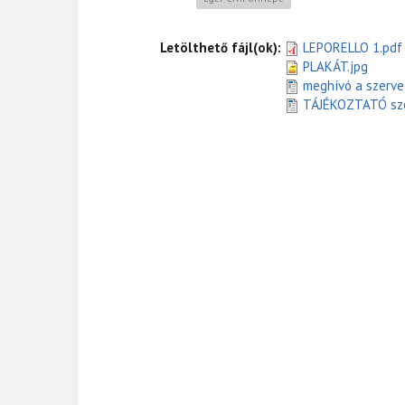
Letölthető fájl(ok):
LEPORELLO 1.pdf
PLAKÁT.jpg
meghívó a szerv
TÁJÉKOZTATÓ szo