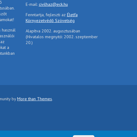
ő
E-mail:
civilhaz@eck.hu
tusában.
szőt
Fenntartja, fejleszti az
Életfa
ramokat!
Környezetvédő Szövetség
s használ
Alapítva 2002. augusztusában
asználói
(Hivatalos megnyitó: 2002. szeptember
 az
20.)
ókat a
atunkban
mmunity by
More than Themes
.