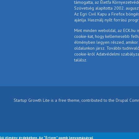
támogatta, az Életfa Környezetvéd
Szövetség alapította 2002. augusz
Az Egri Civil Kapu a Firefox böngé
ajánlja. Használj nyílt forrású prog
Mint minden weboldal, az ECK.hu i
cookie-kat, hogy kellemesebb felh
élményben legyen részed, amikor
oldalunkon jársz. További tudnival
cookie-król Adatvédelmi szabályz
találsz.
Startup Growth Lite is a free theme, contributed to the Drupal Co
lói élmény érdekében. Az “Értem” gomb lenyomásával