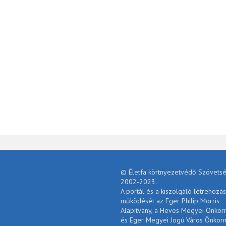
© Életfa körtnyezetvédő Szövetsé
2002-2023.
A portál és a kiszolgáló létrehozás
működését az Eger Philip Morris
Alapítvány, a Heves Megyei Önko
és Eger Megyei Jogú Város Önkor