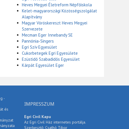
Heves Megyei Életreform Népfőiskola
Kelet-magyarországi Közösségszolgálat
Alapítvány
Magyar Vöröskereszt Heves Megyei
Szervezete
Mecman Eger Innebandy SE
Pannónia-Singers
Egri Szív Egyesület
Cukorbetegek Egri Egyesülete
Ezüstidő Szabadidős Egyesület
Kárpát Egyesület Eger
g -
IMPRESSZUM
át és
Egri Civil Kapu
rmányzat
Az Egri Civil Ház internetes portálja.
mányzata
Szerkesztő: Csathó Tibor