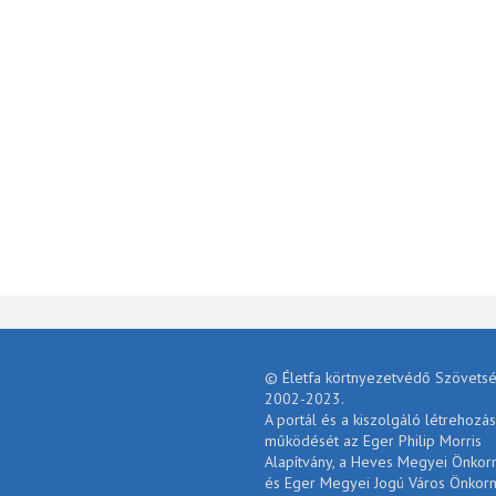
© Életfa körtnyezetvédő Szövetsé
2002-2023.
A portál és a kiszolgáló létrehozás
működését az Eger Philip Morris
Alapítvány, a Heves Megyei Önko
és Eger Megyei Jogú Város Önkor