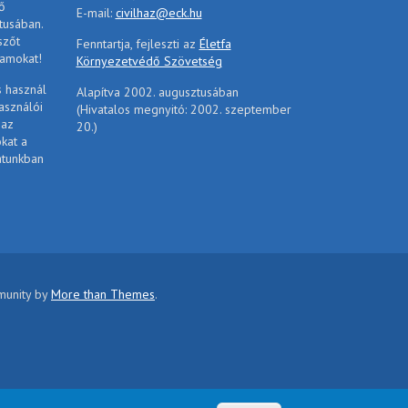
ő
E-mail:
civilhaz@eck.hu
tusában.
szőt
Fenntartja, fejleszti az
Életfa
ramokat!
Környezetvédő Szövetség
s használ
Alapítva 2002. augusztusában
asználói
(Hivatalos megnyitó: 2002. szeptember
 az
20.)
ókat a
atunkban
mmunity by
More than Themes
.