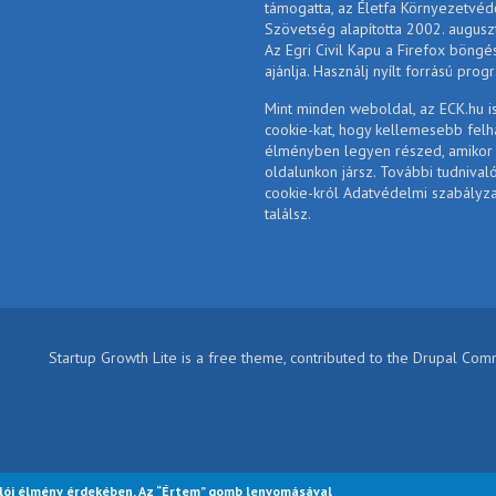
támogatta, az Életfa Környezetvéd
Szövetség alapította 2002. augusz
Az Egri Civil Kapu a Firefox böngé
ajánlja. Használj nyílt forrású prog
Mint minden weboldal, az ECK.hu i
cookie-kat, hogy kellemesebb felh
élményben legyen részed, amikor
oldalunkon jársz. További tudnival
cookie-król Adatvédelmi szabályz
találsz.
Startup Growth Lite is a free theme, contributed to the Drupal Co
lói élmény érdekében. Az “Értem” gomb lenyomásával