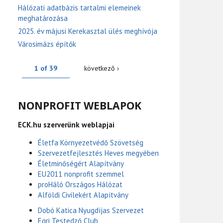
Hálózati adatbázis tartalmi elemeinek
meghatározása
2025. év májusi Kerekasztal ülés meghívója
Városimázs építők
1 of 39
következő ›
NONPROFIT WEBLAPOK
ECK.hu szerverünk weblapjai
Életfa Környezetvédő Szövetség
Szervezetfejlesztés Heves megyében
Életminőségért Alapítvány
EU2011 nonprofit szemmel
proHáló Országos Hálózat
Alföldi Civilekért Alapítvány
Dobó Katica Nyugdíjas Szervezet
Egri Testedző Club