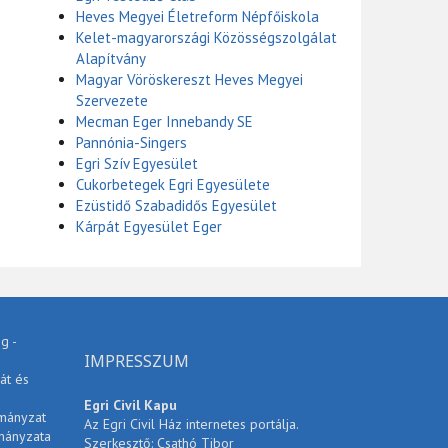
Heves Megyei Életreform Népfőiskola
Kelet-magyarországi Közösségszolgálat
Alapítvány
Magyar Vöröskereszt Heves Megyei
Szervezete
Mecman Eger Innebandy SE
Pannónia-Singers
Egri Szív Egyesület
Cukorbetegek Egri Egyesülete
Ezüstidő Szabadidős Egyesület
Kárpát Egyesület Eger
g -
IMPRESSZUM
át és
Egri Civil Kapu
rmányzat
Az Egri Civil Ház internetes portálja.
mányzata
Szerkesztő: Csathó Tibor