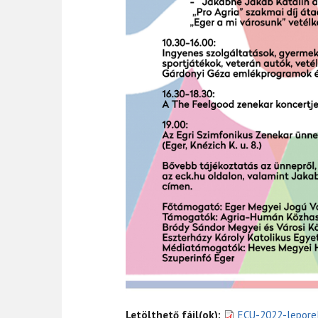
Letölthető fájl(ok):
ECU-2022-leporel