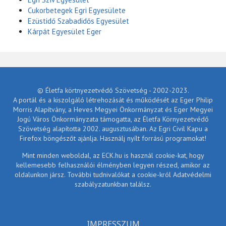
Cukorbetegek Egri Egyesülete
Ezüstidő Szabadidős Egyesület
Kárpát Egyesület Eger
© Életfa körtnyezetvédő Szövetség - 2002-2023.
A portál és a kiszolgáló létrehozását és működését az Eger Philip
Morris Alapítvány, a Heves Megyei Önkormányzat és Eger Megyei
Jogú Város Önkormányzata támogatta, az Életfa Környezetvédő
Szövetség alapította 2002. augusztusában. Az Egri Civil Kapu a
Firefox böngészőt ajánlja. Használj nyílt forrású programokat!
Mint minden weboldal, az ECK.hu is használ cookie-kat, hogy
kellemesebb felhasználói élményben legyen részed, amikor az
oldalunkon jársz. További tudnivalókat a cookie-król Adatvédelmi
szabályzatunkban találsz.
IMPRESSZUM