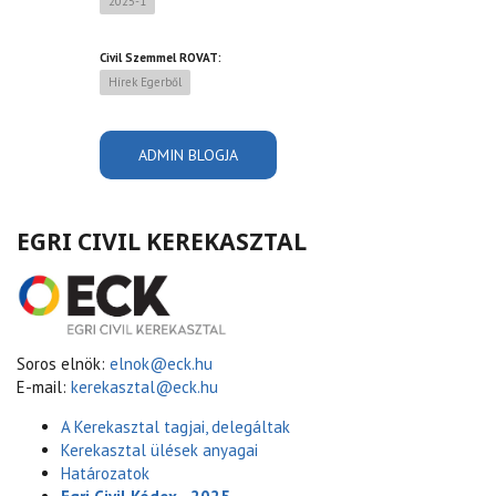
2025-1
Civil Szemmel ROVAT:
Hírek Egerből
ADMIN BLOGJA
EGRI CIVIL KEREKASZTAL
Soros elnök:
elnok@eck.hu
E-mail:
kerekasztal@eck.hu
A Kerekasztal tagjai, delegáltak
Kerekasztal ülések anyagai
Határozatok