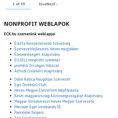
1 of 39
következő ›
NONPROFIT WEBLAPOK
ECK.hu szerverünk weblapjai
Életfa Környezetvédő Szövetség
Szervezetfejlesztés Heves megyében
Életminőségért Alapítvány
EU2011 nonprofit szemmel
proHáló Országos Hálózat
Alföldi Civilekért Alapítvány
Dobó Katica Nyugdíjas Szervezet
Egri Testedző Club
Heves Megyei Életreform Népfőiskola
Kelet-magyarországi Közösségszolgálat Alapítvány
Magyar Vöröskereszt Heves Megyei Szervezete
Mecman Eger Innebandy SE
Pannónia-Singers
Egri Szív Egyesület