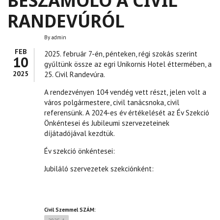
BESZÁMOLÓ A CIVIL
RANDEVÚRÓL
By
admin
FEB
2025. február 7-én, pénteken, régi szokás szerint
10
gyűltünk össze az egri Unikornis Hotel éttermében, a
2025
25. Civil Randevúra.
A rendezvényen 104 vendég vett részt, jelen volt a
város polgármestere, civil tanácsnoka, civil
referensünk. A 2024-es év értékelését az Év Szekció
Önkéntesei és Jubileumi szervezeteinek
díjátadójával kezdtük.
Év szekció önkéntesei:
Jubiláló szervezetek szekciónként:
Civil Szemmel SZÁM: