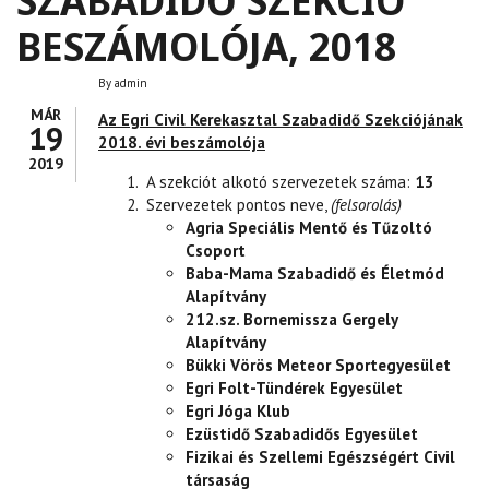
SZABADIDŐ SZEKCIÓ
BESZÁMOLÓJA, 2018
By
admin
MÁR
Az Egri Civil Kerekasztal Szabadidő Szekciójának
19
2018. évi beszámolója
2019
A szekciót alkotó szervezetek száma:
13
Szervezetek pontos neve,
(felsorolás)
Agria Speciális Mentő és Tűzoltó
Csoport
Baba-Mama Szabadidő és Életmód
Alapítvány
212.sz. Bornemissza Gergely
Alapítvány
Bükki Vörös Meteor Sportegyesület
Egri Folt-Tündérek Egyesület
Egri Jóga Klub
Ezüstidő Szabadidős Egyesület
Fizikai és Szellemi Egészségért Civil
társaság