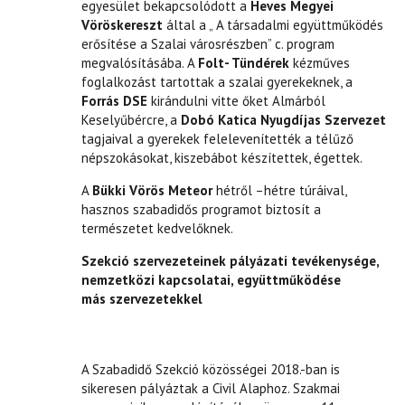
egyesület bekapcsolódott a
Heves Megyei
Vöröskereszt
által a „ A társadalmi együttműködés
erősítése a Szalai városrészben” c. program
megvalósításába. A
Folt- Tündérek
kézműves
foglalkozást tartottak a szalai gyerekeknek, a
Forrás DSE
kirándulni vitte őket Almárból
Keselyűbércre, a
Dobó Katica Nyugdíjas Sz
ervezet
tagjaival a gyerekek felelevenítették a télűző
népszokásokat, kiszebábot készítettek, égettek.
A
Bükki Vörös Meteor
hétről –hétre túráival,
hasznos szabadidős programot biztosít a
természetet kedvelőknek.
Szekció szervezeteinek pályázati tevékenysége,
nemzetközi kapcsolatai, együttműködése
más s
zervezetekkel
A Szabadidő Szekció közösségei 2018.-ban is
sikeresen pályáztak a Civil Alaphoz. Szakmai