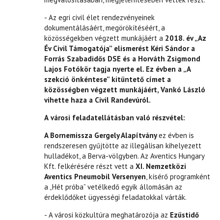
- Az egri civil élet rendezvényeinek
dokumentálásáért, megörökítéséért, a
közösségekben végzett munkájáért a
2018. év „Az
Év Civil Támogatója” elismerést Kéri Sándor a
Forrás Szabadidős DSE és
a Horváth Zsigmond
Lajos Fotókör
tagja nyerte el. Ez évben a „A
szekció önkéntese” kitüntető címet
a
közösségben végzett munkájáért, Vankó László
vihette haza a Civil Randevúról.
A
városi feladatellátásban való részvétel:
A Bornemissza Gergely Alapítvány
ez évben is
rendszeresen gyűjtötte az illegálisan kihelyezett
hulladékot, a Berva-völgyben. Az Aventics Hungary
Kft. felkérésére részt vett a
XI. Nemzetközi
Aventics
Pneumobil Versenyen
, kísérő programként
a „Hét próba” vetélkedő egyik állomásán az
érdeklődőket ügyességi feladatokkal várták.
- A városi közkultúra meghatározója az
Ezüstidő