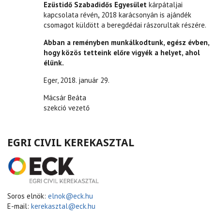
Ezüstidő Szabadidős Egyesület
kárpátaljai
kapcsolata révén
,
2018 karácsonyán is ajándék
csomagot küldött a beregdédai rászorultak részére.
Abban a reményben munkálkodtunk, egész évben,
hogy közös tetteink előre vigyék a helyet, ahol
élünk.
Eger, 2018. január 29.
Mácsár Beáta
szekció vezető
EGRI CIVIL KEREKASZTAL
Soros elnök:
elnok@eck.hu
E-mail:
kerekasztal@eck.hu