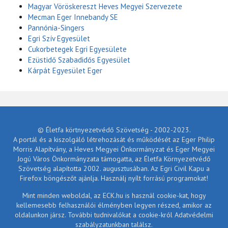
Magyar Vöröskereszt Heves Megyei Szervezete
Mecman Eger Innebandy SE
Pannónia-Singers
Egri Szív Egyesület
Cukorbetegek Egri Egyesülete
Ezüstidő Szabadidős Egyesület
Kárpát Egyesület Eger
© Életfa körtnyezetvédő Szövetség - 2002-2023.
A portál és a kiszolgáló létrehozását és működését az Eger Philip
Morris Alapítvány, a Heves Megyei Önkormányzat és Eger Megyei
Jogú Város Önkormányzata támogatta, az Életfa Környezetvédő
Szövetség alapította 2002. augusztusában. Az Egri Civil Kapu a
Firefox böngészőt ajánlja. Használj nyílt forrású programokat!
Mint minden weboldal, az ECK.hu is használ cookie-kat, hogy
kellemesebb felhasználói élményben legyen részed, amikor az
oldalunkon jársz. További tudnivalókat a cookie-król Adatvédelmi
szabályzatunkban találsz.