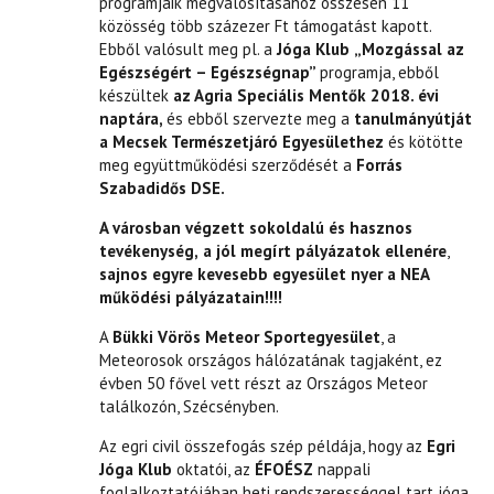
programjaik megvalósításához összesen 11
közösség több százezer Ft támogatást kapott.
Ebből valósult meg pl. a
Jóga Klub
„Mozgással az
Egészségért – Egészségnap”
programja, ebből
készültek
az
Agria Speciális Mentők 2018. évi
naptára,
és ebből szervezte meg a
tanulmányútját
a Mecsek
Természetjáró Egyesülethez
és kötötte
meg együttműködési szerződését a
Forrás
Szabadidős DSE.
A városban végzett sokoldalú és hasznos
tevékenység,
a jól megírt pályázatok ellenére
,
sajnos egyre
kevesebb egyesület nyer a NEA
működési pályázatain!!!!
A
Bükki Vörös Meteor Sportegyesület
, a
Meteorosok országos hálózatának tagjaként, ez
évben 50 fővel vett részt az Országos Meteor
találkozón, Szécsényben.
Az egri civil összefogás szép példája, hogy az
Egri
Jóga Klub
oktatói, az
ÉFOÉSZ
nappali
foglalkoztatójában heti rendszerességgel tart jóga