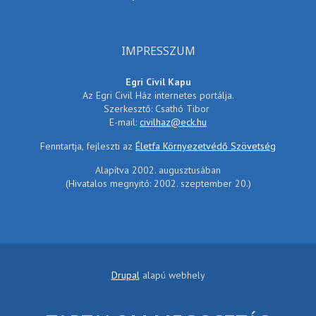
IMPRESSZUM
Egri Civil Kapu
Az Egri Civil Ház internetes portálja.
Szerkesztő: Csathó Tibor
E-mail:
civilhaz@eck.hu
Fenntartja, fejleszti az
Életfa Környezetvédő Szövetség
Alapítva 2002. augusztusában
(Hivatalos megnyitó: 2002. szeptember 20.)
Drupal
alapú webhely