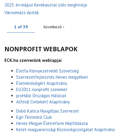
2025. év májusi Kerekasztal ülés meghívója
Városimázs építők
1 of 39
következő ›
NONPROFIT WEBLAPOK
ECK.hu szerverünk weblapjai
Életfa Környezetvédő Szövetség
Szervezetfejlesztés Heves megyében
Életminőségért Alapítvány
EU2011 nonprofit szemmel
proHáló Országos Hálózat
Alföldi Civilekért Alapítvány
Dobó Katica Nyugdíjas Szervezet
Egri Testedző Club
Heves Megyei Életreform Népfőiskola
Kelet-magyarországi Közösségszolgálat Alapítvány