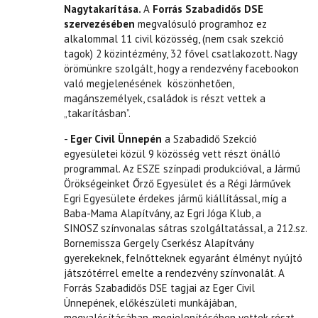
Nagytakarítása.
A
Forrás Szabadidős DSE
szervezésében
megvalósuló programhoz ez
alkalommal 11 civil közösség, (nem csak szekció
tagok) 2 közintézmény, 32 fővel csatlakozott. Nagy
örömünkre szolgált, hogy a rendezvény facebookon
való megjelenésének köszönhetően,
magánszemélyek, családok is részt vettek a
„takarításban”.
-
Eger Civil Ünnepén
a Szabadidő Szekció
egyesületei közül 9 közösség vett részt önálló
programmal. Az ESZE színpadi produkcióval, a Jármű
Örökségeinket Őrző Egyesület és a Régi Járművek
Egri Egyesülete érdekes jármű kiállítással, míg a
Baba-Mama Alapítvány, az Egri Jóga Klub, a
SINOSZ színvonalas sátras szolgáltatással, a 212.sz.
Bornemissza Gergely Cserkész Alapítvány
gyerekeknek, felnőtteknek egyaránt élményt nyújtó
játszótérrel emelte a rendezvény színvonalát. A
Forrás Szabadidős DSE tagjai az Eger Civil
Ünnepének, előkészületi munkájában,
megvalósításában, megjelenítésében vettek részt.