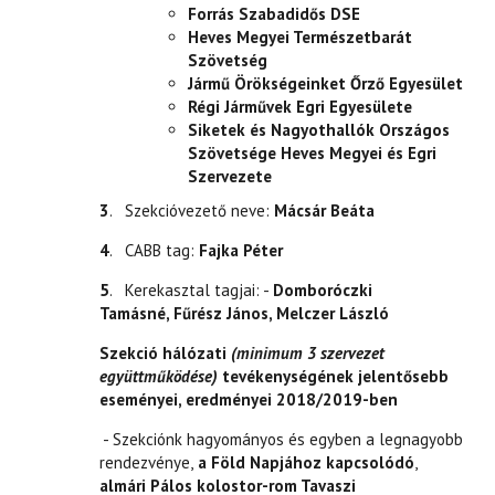
Forrás Szabadidős DSE
Heves Megyei Természetbarát
Szövetség
Jármű Örökségeinket Őrző Egyesület
Régi Járművek Egri Egyesülete
Siketek és Nagyothallók Országos
Szövetsége Heves Megyei és Egri
Szervezete
3
. Szekcióvezető neve:
Mácsár Beáta
4
. CABB tag:
Fajka Péter
5
. Kerekasztal tagjai: -
Domboróczki
Tamásné,
Fűrész János,
Melczer László
Szekció hálózati
(minimum 3 szervezet
együttműködése)
tevékenységének jelentősebb
eseményei, eredményei 2018/2019-ben
- Szekciónk hagyományos és egyben a legnagyobb
rendezvénye,
a Föld Napjához kapcsolódó
,
almári
Pálos kolostor-rom Tavaszi