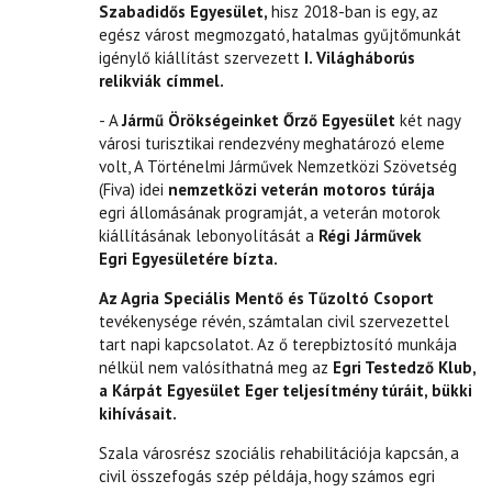
Szabadidős Egyesület,
hisz 2018-ban is egy, az
egész várost megmozgató, hatalmas gyűjtőmunkát
igénylő kiállítást szervezett
I. Világháborús
relikviák címmel.
- A
Jármű Örökségeinket Őrző Egyesület
két nagy
városi turisztikai rendezvény meghatározó eleme
volt, A Történelmi Járművek Nemzetközi Szövetség
(Fiva) idei
nemzetközi veterán motoros túrája
egri állomásának programját, a veterán motorok
kiállításának lebonyolítását a
Régi Járművek
Egri
Egyesületére bízta.
Az Agria Speciális Mentő és Tűzoltó Csoport
tevékenysége révén, számtalan civil szervezettel
tart napi kapcsolatot. Az ő terepbiztosító munkája
nélkül nem valósíthatná meg az
Egri Testedző Klub,
a Kárpát E
gyesület Eger teljesítmény túráit, bükki
kihívásait.
Szala városrész szociális rehabilitációja kapcsán, a
civil összefogás szép példája, hogy számos egri