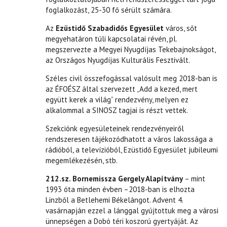
foglalkozást, 25-30 fő sérült számára.
Az
Ezüstidő Szabadidős Egyesület
város, sőt
megyehatáron túli kapcsolatai révén, pl.
megszervezte a Megyei Nyugdíjas Tekebajnokságot,
az Országos Nyugdíjas Kulturális Fesztivált.
Széles civil összefogással valósult meg 2018-ban is
az ÉFOÉSZ által szervezett „Add a kezed, mert
együtt kerek a világ” rendezvény, melyen ez
alkalommal a SINOSZ tagjai is részt vettek.
Szekciónk egyesületeinek rendezvényeiről
rendszeresen tájékozódhatott a város lakossága a
rádióból, a televízióból, Ezüstidő Egyesület jubileumi
megemlékezésén, stb.
212.sz. Bornemissza Gergely Alapítvány
– mint
1993 óta minden évben –2018-ban is elhozta
Linzből a Betlehemi Békelángot. Advent 4.
vasárnapján ezzel a lánggal gyújtottuk meg a városi
ünnepségen a Dobó téri koszorú gyertyáját. Az