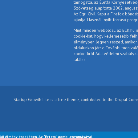
támogatta, az Életfa Környezetvéd
Szövetség alapította 2002. augusz
Az Egri Civil Kapu a Firefox böngé
ajánlja. Használj nyílt forrású prog
Mint minden weboldal, az ECK.hu i
cookie-kat, hogy kellemesebb felh
élményben legyen részed, amikor
oldalunkon jársz. További tudnival
cookie-król Adatvédelmi szabályz
találsz.
Startup Growth Lite is a free theme, contributed to the Drupal Co
lói élmény érdekében. Az “Értem” gomb lenyomásával