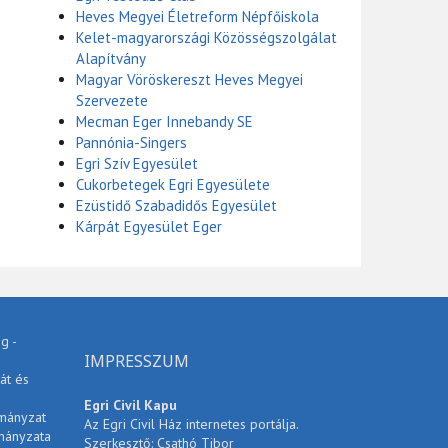
Heves Megyei Életreform Népfőiskola
Kelet-magyarországi Közösségszolgálat
Alapítvány
Magyar Vöröskereszt Heves Megyei
Szervezete
Mecman Eger Innebandy SE
Pannónia-Singers
Egri Szív Egyesület
Cukorbetegek Egri Egyesülete
Ezüstidő Szabadidős Egyesület
Kárpát Egyesület Eger
g -
IMPRESSZUM
át és
Egri Civil Kapu
rmányzat
Az Egri Civil Ház internetes portálja.
mányzata
Szerkesztő: Csathó Tibor