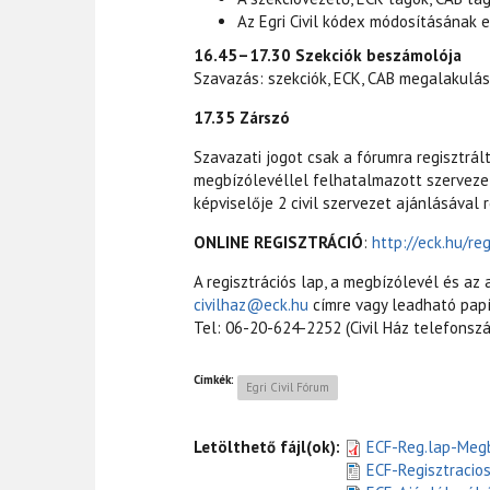
Az Egri Civil kódex módosításának 
16.45–17.30 Szekciók beszámolója
Szavazás: szekciók, ECK, CAB megalakulás
17.35 Zárszó
Szavazati jogot csak a fórumra regisztrált
megbízólevéllel felhatalmazott szervezeti
képviselője 2 civil szervezet ajánlásával r
ONLINE REGISZTRÁCIÓ
:
http://eck.hu/re
A regisztrációs lap, a megbízólevél és az 
civilhaz@eck.hu
címre vagy leadható papír 
Tel: 06-20-624-2252 (Civil Ház telefonsz
Címkék:
Egri Civil Fórum
Letölthető fájl(ok):
ECF-Reg.lap-Megb
ECF-Regisztracio