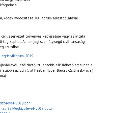
elfogadása
a, kódex módosítása, XXI. fórum állásfoglalásai
 civil szervezet törvényes képviselője vagy az általa
 tag kaphat. A nem jogi személyiségű civil társaság
egisztrálhat.
g-egricivilforum-2019
ajánlólevél letölthető itt lentebb, elküldhető emailben a
alapon az Egri Civil Házban (Eger, Bajcsy-Zsilinszky. u. 9.)
áma)
izolevel-2019.pdf
s lap és Megbizolevel-2019.docx