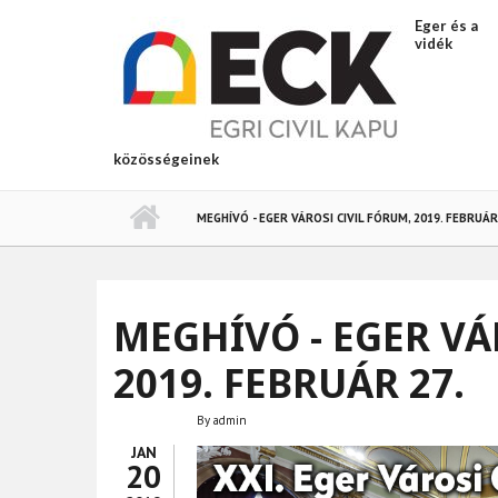
Ugrás a tartalomra
Eger és a
vidék
közösségeinek
MEGHÍVÓ - EGER VÁROSI CIVIL FÓRUM, 2019. FEBRUÁR
MEGHÍVÓ - EGER VÁ
2019. FEBRUÁR 27.
By
admin
JAN
20