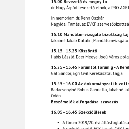
15.00 Bevezető és megnyitó
dr. Nagy Árpád levezető elnök, a PRO AGRIA
In memoriam dr. Renn Oszkár
Nagyidai Tamás, az EVCF szervezőbizottsá
15.10 Mandátumvizsgáló bizottság táj
Jakabné Jakab Katalin, Mandátumvizsgáló
15.15–15.25 Köszöntő
Habis László, Eger Megyei Jogú Város pol
15.25–15.45 Fórumtól fórumig - A Kere
Gál Sándor, Egri Civil Kerekasztal tagja
15.45–16.00 Az önkormányzati bizott
Badacsonyiné Bohus Gabriella, Jakabné J
Ödön
Beszámolók elfogadása, szavazás
16.05–16.45 Szekcióülések
A fórum 2019/20. évi állásfoglalás
A szekcióvezető, ECK tagok, CAB t