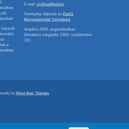
ő
E-mail:
civilhaz@eck.hu
tusában.
szőt
Fenntartja, fejleszti az
Életfa
ramokat!
Környezetvédő Szövetség
s használ
Alapítva 2002. augusztusában
asználói
(Hivatalos megnyitó: 2002. szeptember
 az
20.)
ókat a
atunkban
mmunity by
More than Themes
.