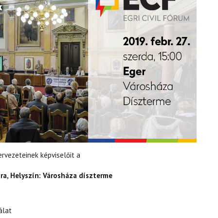
ervezeteinek képviselőit a
óra, Helyszín: Városháza díszterme
álat