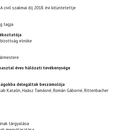
 civil szakmai díj 2018. évi kitüntetettje
g tagja
ékoztatója
 bizottság elnöke
gármestere
kasztal éves hálózati tevékenysége
ságokba delegáltak beszámolója
akab Katalin, Haász Tamásné, Román Gáborné, Rittenbacher
ainak tárgyalása
agok megválasztása