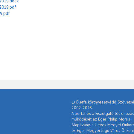
2019.docx
2019.pdf
9.pdf
© Életfa körtnyezetvédő Szövetsé
2002-2023.
A portál és a kiszolgáló létrehozás
működését az Eger Philip Morris
Alapítvány, a Heves Megyei Önko
és Eger Megyei Jogú Város Önkor