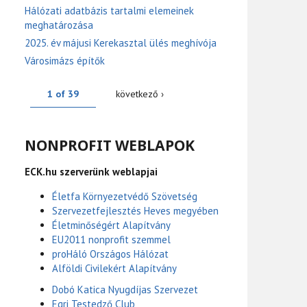
Hálózati adatbázis tartalmi elemeinek
meghatározása
2025. év májusi Kerekasztal ülés meghívója
Városimázs építők
1 of 39
következő ›
NONPROFIT WEBLAPOK
ECK.hu szerverünk weblapjai
Életfa Környezetvédő Szövetség
Szervezetfejlesztés Heves megyében
Életminőségért Alapítvány
EU2011 nonprofit szemmel
proHáló Országos Hálózat
Alföldi Civilekért Alapítvány
Dobó Katica Nyugdíjas Szervezet
Egri Testedző Club