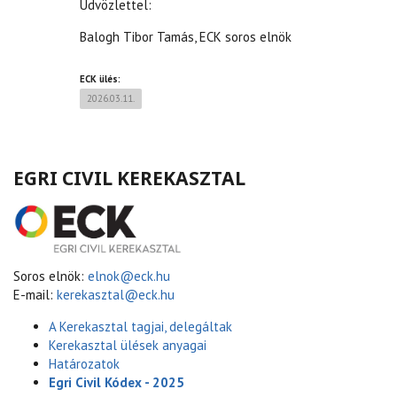
Üdvözlettel:
Balogh Tibor Tamás, ECK soros elnök
ECK ülés:
2026.03.11.
EGRI CIVIL KEREKASZTAL
Soros elnök:
elnok@eck.hu
E-mail:
kerekasztal@eck.hu
A Kerekasztal tagjai, delegáltak
Kerekasztal ülések anyagai
Határozatok
Egri Civil Kódex - 2025