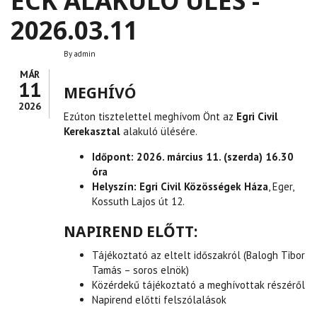
ECK ALAKULÓ ÜLÉS -
2026.03.11
By
admin
MÁR
11
MEGHÍVÓ
2026
Ezúton tisztelettel meghívom Önt az
Egri Civil
Kerekasztal
alakuló ülésére.
Időpont: 2026. március 11. (szerda) 16.30
óra
Helyszín: Egri Civil Közösségek Háza
, Eger,
Kossuth Lajos út 12.
NAPIREND ELŐTT:
Tájékoztató az eltelt időszakról (Balogh Tibor
Tamás – soros elnök)
Közérdekű tájékoztató a meghívottak részéről
Napirend előtti felszólalások