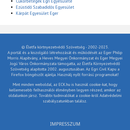
Cukorbetegek Egri Egyesülete
Ezüstidő Szabadidős Egyesület
Kárpát Egyesület Eger
© Életfa körtnyezetvédő Szövetség - 2002-2023.
A portál és a kiszolgáló létrehozását és működését az Eger Philip
Morris Alapítvány, a Heves Megyei Önkormányzat és Eger Megyei
Jogú Város Önkormányzata támogatta, az Életfa Környezetvédő
Szövetség alapította 2002. augusztusában. Az Egri Civil Kapu a
Firefox böngészőt ajánlja. Használj nyílt forrású programokat!
Mint minden weboldal, az ECK.hu is használ cookie-kat, hogy
kellemesebb felhasználói élményben legyen részed, amikor az
oldalunkon jársz. További tudnivalókat a cookie-król Adatvédelmi
szabályzatunkban találsz.
IMPRESSZUM