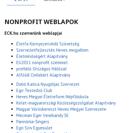
NONPROFIT WEBLAPOK
ECK.hu szerverünk weblapjai
Életfa Környezetvédő Szövetség
Szervezetfejlesztés Heves megyében
Életminőségért Alapítvány
EU2011 nonprofit szemmel
proHáló Országos Hálózat
Alföldi Civilekért Alapítvány
Dobó Katica Nyugdíjas Szervezet
Egri Testedző Club
Heves Megyei Életreform Népfőiskola
Kelet-magyarországi Közösségszolgálat Alapítvány
Magyar Vöröskereszt Heves Megyei Szervezete
Mecman Eger Innebandy SE
Pannónia-Singers
Egri Szív Egyesület