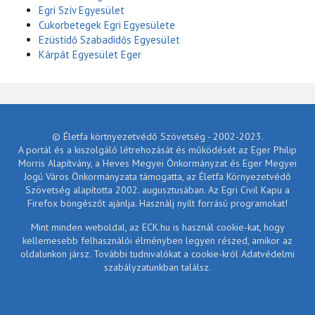
Egri Szív Egyesület
Cukorbetegek Egri Egyesülete
Ezüstidő Szabadidős Egyesület
Kárpát Egyesület Eger
© Életfa körtnyezetvédő Szövetség - 2002-2023.
A portál és a kiszolgáló létrehozását és működését az Eger Philip
Morris Alapítvány, a Heves Megyei Önkormányzat és Eger Megyei
Jogú Város Önkormányzata támogatta, az Életfa Környezetvédő
Szövetség alapította 2002. augusztusában. Az Egri Civil Kapu a
Firefox böngészőt ajánlja. Használj nyílt forrású programokat!
Mint minden weboldal, az ECK.hu is használ cookie-kat, hogy
kellemesebb felhasználói élményben legyen részed, amikor az
oldalunkon jársz. További tudnivalókat a cookie-król Adatvédelmi
szabályzatunkban találsz.