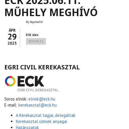
ECK 2025.06.11.
MŰHELY MEGHÍVÓ
By
fajuma56
ÁPR
29
ECK ülés:
2025.06.11.
2025
EGRI CIVIL KEREKASZTAL
Soros elnök:
elnok@eck.hu
E-mail:
kerekasztal@eck.hu
A Kerekasztal tagjai, delegáltak
Kerekasztal ülések anyagai
Határozatok