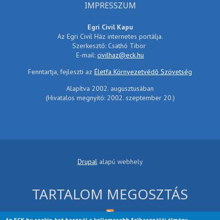
IMPRESSZUM
Egri Civil Kapu
Az Egri Civil Ház internetes portálja.
Szerkesztő: Csathó Tibor
E-mail:
civilhaz@eck.hu
Fenntartja, fejleszti az
Életfa Környezetvédő Szövetség
Alapítva 2002. augusztusában
(Hivatalos megnyitó: 2002. szeptember 20.)
Drupal
alapú webhely
TARTALOM MEGOSZTÁS
Az ECK.hu cookie-kat használ a kellemesebb felhasználói élmény