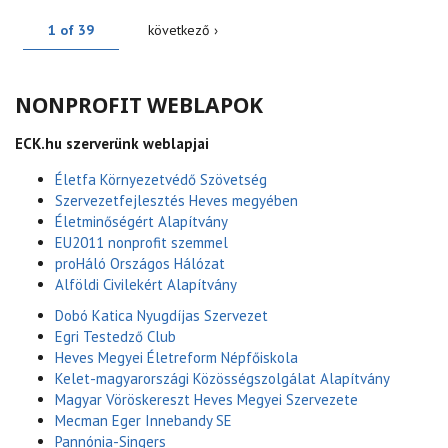
1 of 39
következő ›
NONPROFIT WEBLAPOK
ECK.hu szerverünk weblapjai
Életfa Környezetvédő Szövetség
Szervezetfejlesztés Heves megyében
Életminőségért Alapítvány
EU2011 nonprofit szemmel
proHáló Országos Hálózat
Alföldi Civilekért Alapítvány
Dobó Katica Nyugdíjas Szervezet
Egri Testedző Club
Heves Megyei Életreform Népfőiskola
Kelet-magyarországi Közösségszolgálat Alapítvány
Magyar Vöröskereszt Heves Megyei Szervezete
Mecman Eger Innebandy SE
Pannónia-Singers