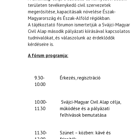
területen tevékenykedő civil szervezetek
megerősítése, kapacitásaik növelése Észak-
Magyarország és Észak-Alföld régiókban.
A tájékoztató fórumon ismertetjük a Svájci-Magyar
Civil Alap második pályázati kiírásával kapcsolatos
tudnivalókat, és válaszolunk az érdeklődők
kérdéseire is.
A fórum programja:
9.30-
Érkezés, regisztráció
10.00
10.00-
Svájci-Magyar Civil Alap célja,
11.30
működése és a pályázati
felhívások bemutatása
11.30-
Szünet – közben: kávé és