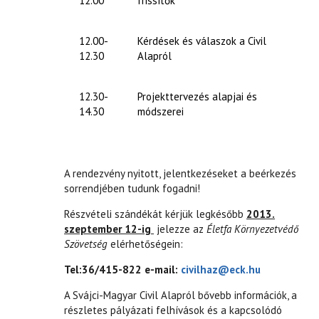
12.00
frissítők
12.00-
Kérdések és válaszok a Civil
12.30
Alapról
12.30-
Projekttervezés alapjai és
14.30
módszerei
A rendezvény nyitott, jelentkezéseket a beérkezés
sorrendjében tudunk fogadni!
Részvételi szándékát kérjük legkésőbb
2013.
szeptember 12-ig
jelezze az
Életfa Környezetvédő
Szövetség
elérhetőségein:
Tel:36/415-822 e-mail:
civilhaz@eck.hu
A Svájci-Magyar Civil Alapról bővebb információk, a
részletes pályázati felhívások és a kapcsolódó