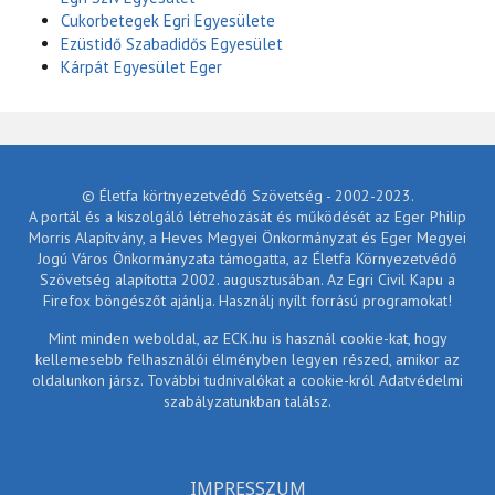
Cukorbetegek Egri Egyesülete
Ezüstidő Szabadidős Egyesület
Kárpát Egyesület Eger
© Életfa körtnyezetvédő Szövetség - 2002-2023.
A portál és a kiszolgáló létrehozását és működését az Eger Philip
Morris Alapítvány, a Heves Megyei Önkormányzat és Eger Megyei
Jogú Város Önkormányzata támogatta, az Életfa Környezetvédő
Szövetség alapította 2002. augusztusában. Az Egri Civil Kapu a
Firefox böngészőt ajánlja. Használj nyílt forrású programokat!
Mint minden weboldal, az ECK.hu is használ cookie-kat, hogy
kellemesebb felhasználói élményben legyen részed, amikor az
oldalunkon jársz. További tudnivalókat a cookie-król Adatvédelmi
szabályzatunkban találsz.
IMPRESSZUM