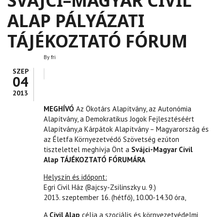
SVÁJCI–MAGYAR CIVIL
ALAP PÁLYÁZATI
TÁJÉKOZTATÓ FÓRUM
By
fri
SZEP
04
2013
MEGHÍVÓ
Az Ökotárs Alapítvány, az Autonómia
Alapítvány, a Demokratikus Jogok Fejlesztéséért
Alapítvány,a Kárpátok Alapítvány – Magyarország és
az Életfa Környezetvédő Szövetség ezúton
tisztelettel meghívja Önt a
Svájci-Magyar Civil
Alap
TÁJÉKOZTATÓ FÓRUMÁRA
Helyszín és időpont:
Egri Civil Ház (Bajcsy-Zsilinszky u. 9.)
2013. szeptember 16. (hétfő), 10.00-14.30 óra,
A
Civil Alap
célja a szociális és környezetvédelmi