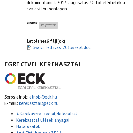
dokumentumok 2013. augusztus 30-tól elérhetők a
svajcivil.hu honlapon.
Címkék:
Pályázatok
Letölthető fájl(ok):
Svajci_felhivas_2013szept.doc
EGRI CIVIL KEREKASZTAL
Soros elnök:
elnok@eck.hu
E-mail:
kerekasztal@eck.hu
A Kerekasztal tagjai, delegáltak
Kerekasztal ülések anyagai
Határozatok
Egri Civil Kódex - 2025