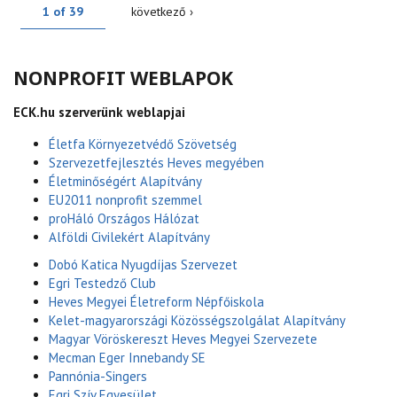
1 of 39
következő ›
NONPROFIT WEBLAPOK
ECK.hu szerverünk weblapjai
Életfa Környezetvédő Szövetség
Szervezetfejlesztés Heves megyében
Életminőségért Alapítvány
EU2011 nonprofit szemmel
proHáló Országos Hálózat
Alföldi Civilekért Alapítvány
Dobó Katica Nyugdíjas Szervezet
Egri Testedző Club
Heves Megyei Életreform Népfőiskola
Kelet-magyarországi Közösségszolgálat Alapítvány
Magyar Vöröskereszt Heves Megyei Szervezete
Mecman Eger Innebandy SE
Pannónia-Singers
Egri Szív Egyesület