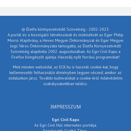
© Életfa körtnyezetvédő Szövetség - 2002-2023.
A portál és a kiszolgáló létrehozását és működését az Eger Philip
Morris Alapítvány, a Heves Megyei Önkormányzat és Eger Megyei
Jogú Város Önkormányzata támogatta, az Életfa Környezetvédő
Szövetség alapította 2002. augusztusában. Az Egri Civil Kapu a
Firefox böngészőt ajánlja. Használj nyílt forrású programokat!
Mint minden weboldal, az ECK.hu is használ cookie-kat, hogy
kellemesebb felhasználói élményben legyen részed, amikor az
oldalunkon jársz. További tudnivalókat a cookie-król Adatvédelmi
szabályzatunkban találsz.
IMPRESSZUM
Egri Civil Kapu
Az Egri Civil Ház internetes portálja.
Szerkesztő: Csathó Tibor