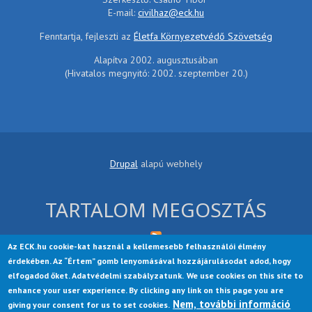
E-mail:
civilhaz@eck.hu
Fenntartja, fejleszti az
Életfa Környezetvédő Szövetség
Alapítva 2002. augusztusában
(Hivatalos megnyitó: 2002. szeptember 20.)
Drupal
alapú webhely
TARTALOM MEGOSZTÁS
Az ECK.hu cookie-kat használ a kellemesebb felhasználói élmény
érdekében. Az “Értem” gomb lenyomásával hozzájárulásodat adod, hogy
elfogadod őket. Adatvédelmi szabályzatunk.
We use cookies on this site to
enhance your user experience. By clicking any link on this page you are
Nem, további információ
Startup Growth Lite is a free theme, contributed to the Drupal
giving your consent for us to set cookies.