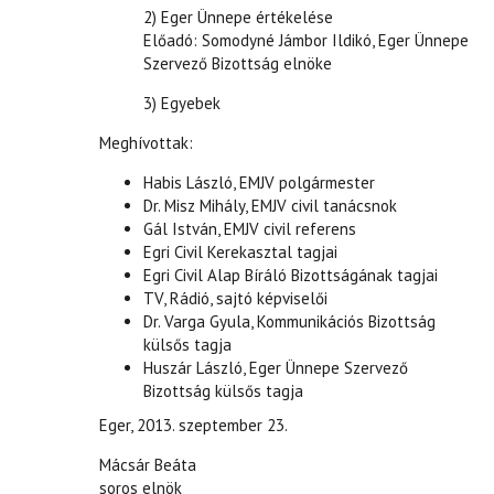
2) Eger Ünnepe értékelése
Előadó: Somodyné Jámbor Ildikó, Eger Ünnepe
Szervező Bizottság elnöke
3) Egyebek
Meghívottak:
Habis László, EMJV polgármester
Dr. Misz Mihály, EMJV civil tanácsnok
Gál István, EMJV civil referens
Egri Civil Kerekasztal tagjai
Egri Civil Alap Bíráló Bizottságának tagjai
TV, Rádió, sajtó képviselői
Dr. Varga Gyula, Kommunikációs Bizottság
külsős tagja
Huszár László, Eger Ünnepe Szervező
Bizottság külsős tagja
Eger, 2013. szeptember 23.
Mácsár Beáta
soros elnök