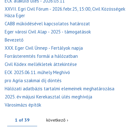
ECK alakuló ülés - 2026.03.11
XXVII. Egri Civil Fórum - 2026.febr.25, 15:00, Civil Közösségek
Háza Eger
CABB működésével kapcsolatos határozat
Eger városi Civil Alap - 2025 - támogatások
Bevezető
XXX. Eger Civil Ünnep - Fertályok napja
Forrásteremtés formái a hálózatban
Civil Kódex mellékletek áttekintése
ECK 2025.06.11. műhely Meghívó
pro Agria szakmai díj döntés
Hálózati adatbázis tartalmi elemeinek meghatározása
2025. év májusi Kerekasztal ülés meghívója
Városimázs építők
1 of 39
következő ›