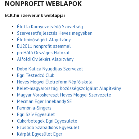
NONPROFIT WEBLAPOK
ECK.hu szerverünk weblapjai
Életfa Környezetvédő Szövetség
Szervezetfejlesztés Heves megyében
Életminőségért Alapítvány
EU2011 nonprofit szemmel
proHáló Országos Hálózat
Alföldi Civilekért Alapítvány
Dobó Katica Nyugdíjas Szervezet
Egri Testedző Club
Heves Megyei Életreform Népfőiskola
Kelet-magyarországi Közösségszolgálat Alapítvány
Magyar Vöröskereszt Heves Megyei Szervezete
Mecman Eger Innebandy SE
Pannónia-Singers
Egri Szív Egyesület
Cukorbetegek Egri Egyesülete
Ezüstidő Szabadidős Egyesület
Kárpát Egyesület Eger