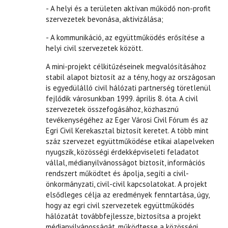
- A helyi és a területen aktívan működő non-profit
szervezetek bevonása, aktivizálása;
- A kommunikáció, az együttműködés erősítése a
helyi civil szervezetek között.
A mini-projekt célkitűzéseinek megvalósításához
stabil alapot biztosít az a tény, hogy az országosan
is egyedülálló civil hálózati partnerség töretlenül
fejlődik városunkban 1999. április 8. óta. A civil
szervezetek összefogásához, közhasznú
tevékenységéhez az Eger Városi Civil Fórum és az
Egri Civil Kerekasztal biztosít keretet. A több mint
száz szervezet együttműködése etikai alapelveken
nyugszik, közösségi érdekképviseleti feladatot
vállal, médianyilvánosságot biztosít, információs
rendszert működtet és ápolja, segíti a civil-
önkormányzati, civil-civil kapcsolatokat. A projekt
elsődleges célja az eredmények fenntartása, úgy,
hogy az egri civil szervezetek együttműködés
hálózatát továbbfejlessze, biztosítsa a projekt
médianyilvánosságát, működtesse a közösségi