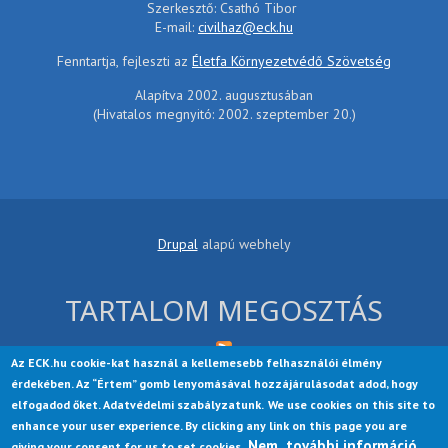
Szerkesztő: Csathó Tibor
E-mail:
civilhaz@eck.hu
Fenntartja, fejleszti az
Életfa Környezetvédő Szövetség
Alapítva 2002. augusztusában
(Hivatalos megnyitó: 2002. szeptember 20.)
Drupal
alapú webhely
TARTALOM MEGOSZTÁS
Az ECK.hu cookie-kat használ a kellemesebb felhasználói élmény
érdekében. Az “Értem” gomb lenyomásával hozzájárulásodat adod, hogy
elfogadod őket. Adatvédelmi szabályzatunk.
We use cookies on this site to
enhance your user experience. By clicking any link on this page you are
Nem, további információ
Startup Growth Lite is a free theme, contributed to the Drupal
giving your consent for us to set cookies.