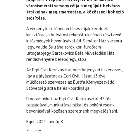
városismereti verseny célja a megújult belváros
értékeinek megismertetése, a közösségi kohézió
erősítése.
A verseny keretében értékes díjak kerülnek
kiosztásra, a belvárosi rekonstrukcióban résztvevő
intézmények bevonásával (pl. Senátor Ház vacsora
jegy, Valide Sultána török kori fürdőrom
látogatójegy, Bartakovics Béla Művelődési Ház
rendezvényére belépőjegy, stb.)
Az Egri Civil Kerekasztal nem bejegyzett szervezet,
így a pályázatot az Egri Civil Házat 13 éve
működtető szervezet az Életfa Környezetvédő
Szövetség adta be és koordinálja.
Programunkat az Egri Civil Kerekasztal 47 fős
tagságával, munkatársainkkal és önkénteseink
bevonásával közösen szeretnénk megvalósítani.
Eger, 2014. január 8.