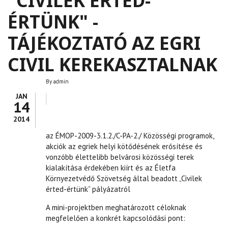
"CIVILEK ÉRTED-
ÉRTÜNK" -
TÁJÉKOZTATÓ AZ EGRI
CIVIL KEREKASZTALNAK
By
admin
JAN
14
2014
az ÉMOP-2009-3.1.2./C-PA-2./ Közösségi programok,
akciók az egriek helyi kötődésének erősítése és
vonzóbb élettelibb belvárosi közösségi terek
kialakítása érdekében kiírt és az Életfa
Környezetvédő Szövetség által beadott „Civilek
érted-értünk” pályázatról
A mini-projektben meghatározott céloknak
megfelelően a konkrét kapcsolódási pont: