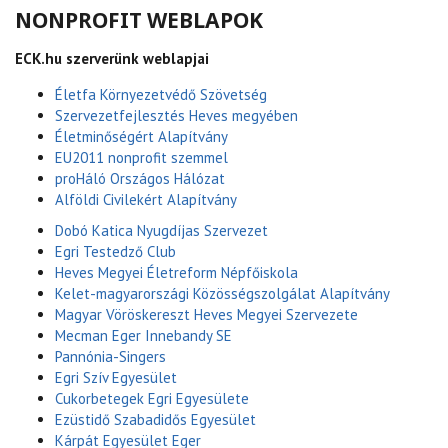
NONPROFIT WEBLAPOK
ECK.hu szerverünk weblapjai
Életfa Környezetvédő Szövetség
Szervezetfejlesztés Heves megyében
Életminőségért Alapítvány
EU2011 nonprofit szemmel
proHáló Országos Hálózat
Alföldi Civilekért Alapítvány
Dobó Katica Nyugdíjas Szervezet
Egri Testedző Club
Heves Megyei Életreform Népfőiskola
Kelet-magyarországi Közösségszolgálat Alapítvány
Magyar Vöröskereszt Heves Megyei Szervezete
Mecman Eger Innebandy SE
Pannónia-Singers
Egri Szív Egyesület
Cukorbetegek Egri Egyesülete
Ezüstidő Szabadidős Egyesület
Kárpát Egyesület Eger