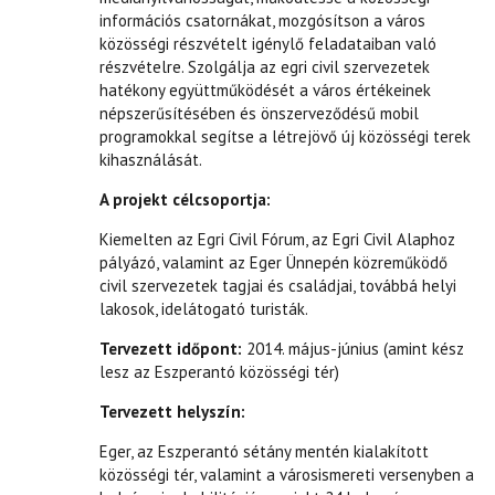
információs csatornákat, mozgósítson a város
közösségi részvételt igénylő feladataiban való
részvételre. Szolgálja az egri civil szervezetek
hatékony együttműködését a város értékeinek
népszerűsítésében és önszerveződésű mobil
programokkal segítse a létrejövő új közösségi terek
kihasználását.
A projekt célcsoportja:
Kiemelten az Egri Civil Fórum, az Egri Civil Alaphoz
pályázó, valamint az Eger Ünnepén közreműködő
civil szervezetek tagjai és családjai, továbbá helyi
lakosok, idelátogató turisták.
Tervezett időpont:
2014. május-június (amint kész
lesz az Eszperantó közösségi tér)
Tervezett helyszín:
Eger, az Eszperantó sétány mentén kialakított
közösségi tér, valamint a városismereti versenyben a