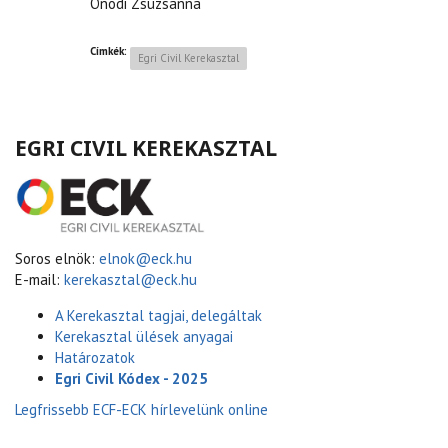
Ónodi Zsuzsanna
Címkék:
Egri Civil Kerekasztal
EGRI CIVIL KEREKASZTAL
Soros elnök:
elnok@eck.hu
E-mail:
kerekasztal@eck.hu
A Kerekasztal tagjai, delegáltak
Kerekasztal ülések anyagai
Határozatok
Egri Civil Kódex - 2025
Legfrissebb ECF-ECK hírlevelünk online