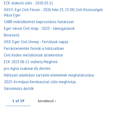
ECK alakuló ülés - 2026.03.11
XXVII. Egri Civil Fórum - 2026.febr.25, 15:00, Civil Közösségek
Háza Eger
CABB működésével kapcsolatos határozat
Eger városi Civil Alap - 2025 - támogatások
Bevezető
XXX. Eger Civil Ünnep - Fertályok napja
Forrásteremtés formái a hálózatban
Civil Kódex mellékletek áttekintése
ECK 2025.06.11. műhely Meghívó
pro Agria szakmai díj döntés
Hálózati adatbázis tartalmi elemeinek meghatározása
2025. év májusi Kerekasztal ülés meghívója
Városimázs építők
1 of 39
következő ›