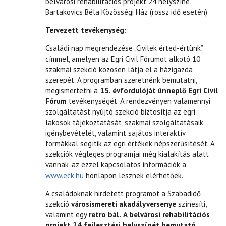
belvárosi rehabilitációs projekt 24 helyszíne,
Bartakovics Béla Közösségi Ház (rossz idő esetén)
Tervezett tevékenység:
Családi nap megrendezése „Civilek érted-értünk”
címmel, amelyen az Egri Civil Fórumot alkotó 10
szakmai szekció közösen látja el a házigazda
szerepét. A programban szeretnénk bemutatni,
megismertetni a
15. évfordulóját ünneplő Egri Civil
Fórum
tevékenységét. A rendezvényen valamennyi
szolgáltatást nyújtó szekció biztosítja az egri
lakosok tájékoztatását, szakmai szolgáltatásaik
igénybevételét, valamint sajátos interaktív
formákkal segítik az egri értékek népszerűsítését. A
szekciók végleges programjai még kialakítás alatt
vannak, az ezzel kapcsolatos információk a
www.eck.hu
honlapon lesznek elérhetőek.
A családoknak hirdetett programot a Szabadidő
szekció
városismereti akadályversenye
színesíti,
valamint egy
retro bál.
A belvárosi rehabilitációs
projekt 24 fejlesztési helyszínét bemutató