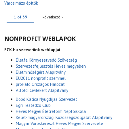
Városimázs építők
1 of 39
következő ›
NONPROFIT WEBLAPOK
ECK.hu szerverünk weblapjai
Életfa Környezetvédő Szövetség
Szervezetfejlesztés Heves megyében
Életminőségért Alapítvány
EU2011 nonprofit szemmel
proHáló Országos Hálózat
Alföldi Civilekért Alapítvány
Dobó Katica Nyugdíjas Szervezet
Egri Testedző Club
Heves Megyei Életreform Népfőiskola
Kelet-magyarországi Közösségszolgálat Alapítvány
Magyar Vöröskereszt Heves Megyei Szervezete