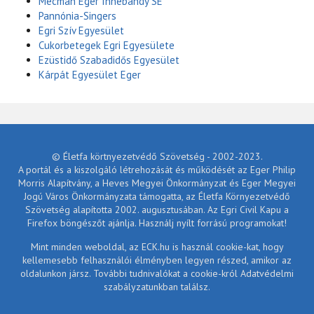
Mecman Eger Innebandy SE
Pannónia-Singers
Egri Szív Egyesület
Cukorbetegek Egri Egyesülete
Ezüstidő Szabadidős Egyesület
Kárpát Egyesület Eger
© Életfa körtnyezetvédő Szövetség - 2002-2023.
A portál és a kiszolgáló létrehozását és működését az Eger Philip
Morris Alapítvány, a Heves Megyei Önkormányzat és Eger Megyei
Jogú Város Önkormányzata támogatta, az Életfa Környezetvédő
Szövetség alapította 2002. augusztusában. Az Egri Civil Kapu a
Firefox böngészőt ajánlja. Használj nyílt forrású programokat!
Mint minden weboldal, az ECK.hu is használ cookie-kat, hogy
kellemesebb felhasználói élményben legyen részed, amikor az
oldalunkon jársz. További tudnivalókat a cookie-król Adatvédelmi
szabályzatunkban találsz.