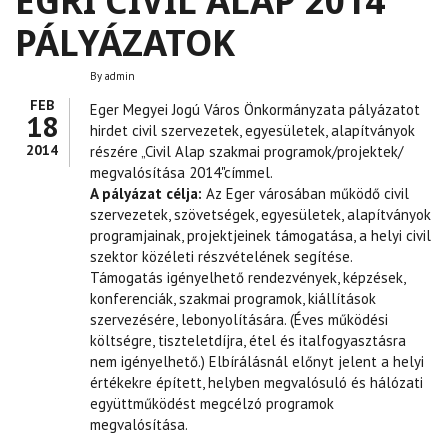
EGRI CIVIL ALAP 2014
PÁLYÁZATOK
By
admin
FEB
Eger Megyei Jogú Város Önkormányzata pályázatot
18
hirdet civil szervezetek, egyesületek, alapítványok
2014
részére „Civil Alap szakmai programok/projektek/
megvalósítása 2014"címmel.
A pályázat célja:
Az Eger városában működő civil
szervezetek, szövetségek, egyesületek, alapítványok
programjainak, projektjeinek támogatása, a helyi civil
szektor közéleti részvételének segítése.
Támogatás igényelhető rendezvények, képzések,
konferenciák, szakmai programok, kiállítások
szervezésére, lebonyolítására. (Éves működési
költségre, tiszteletdíjra, étel és italfogyasztásra
nem igényelhető.) Elbírálásnál előnyt jelent a helyi
értékekre épített, helyben megvalósuló és hálózati
együttműködést megcélzó programok
megvalósítása.