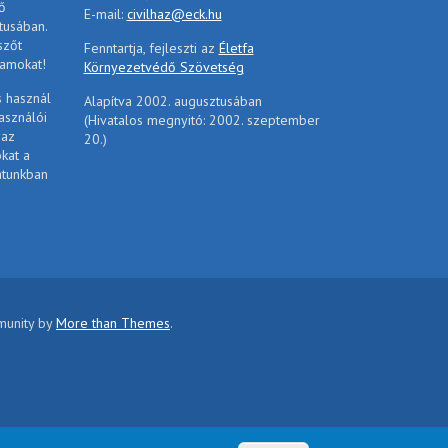
ő
E-mail:
civilhaz@eck.hu
tusában.
szőt
Fenntartja, fejleszti az
Életfa
ramokat!
Környezetvédő Szövetség
s használ
Alapítva 2002. augusztusában
asználói
(Hivatalos megnyitó: 2002. szeptember
 az
20.)
ókat a
atunkban
mmunity by
More than Themes
.