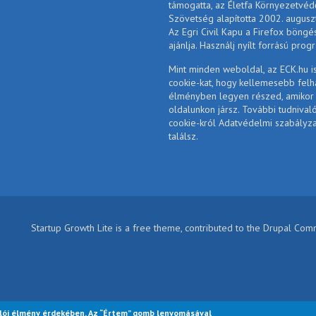
támogatta, az Életfa Környezetvéd
Szövetség alapította 2002. augusz
Az Egri Civil Kapu a Firefox böngé
ajánlja. Használj nyílt forrású prog
Mint minden weboldal, az ECK.hu i
cookie-kat, hogy kellemesebb felh
élményben legyen részed, amikor
oldalunkon jársz. További tudnival
cookie-król Adatvédelmi szabályz
találsz.
Startup Growth Lite is a free theme, contributed to the Drupal Co
lói élmény érdekében. Az “Értem” gomb lenyomásával