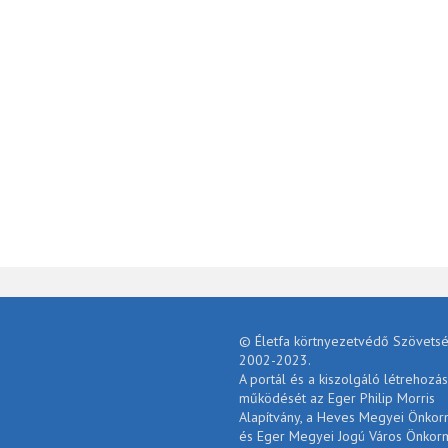
© Életfa körtnyezetvédő Szövetsé
2002-2023.
A portál és a kiszolgáló létrehozás
működését az Eger Philip Morris
Alapítvány, a Heves Megyei Önko
és Eger Megyei Jogú Város Önkor