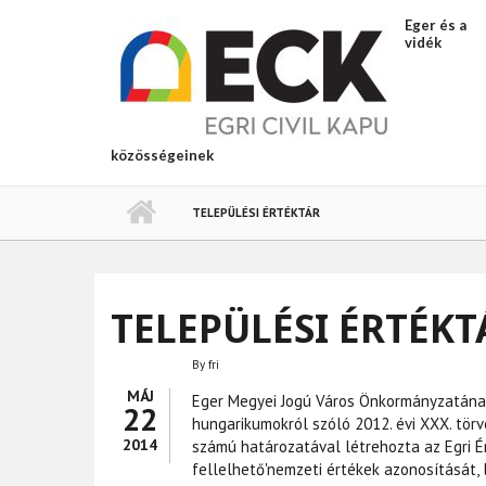
Ugrás a tartalomra
Eger és a
vidék
közösségeinek
TELEPÜLÉSI ÉRTÉKTÁR
TELEPÜLÉSI ÉRTÉKT
By
fri
MÁJ
Eger Megyei Jogú Város Önkormányzatának
22
hungarikumokról szóló 2012. évi XXX. törv
2014
számú határozatával létrehozta az Egri Ér
fellelhető'nemzeti értékek azonosítását, 