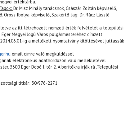
megyei értéktárba.
Tagok:
Dr. Misz Mihály tanácsnok, Császár Zoltán képviselő,
ő, Orosz Ibolya képviselő, Szakértő tag: Dr. Rácz László
lletve az itt létrehozott nemzeti érték felvételét a
települési
Eger Megyei Jogú Város polgármesteréhez címzett
2014.06.01-ig
a mellékelt nyomtatvány kitöltésével juttassák
ger.hu
email címre való megküldéssel
yagának elektronikus adathordozón való mellékletével
r, 3300 Eger Dobó I. tér 2. A borítékra írják rá „Települési
izottsági titkár: 30/976-2271