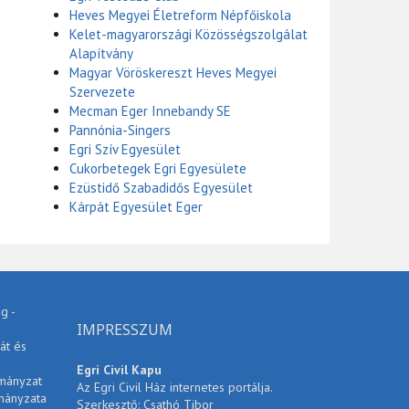
Heves Megyei Életreform Népfőiskola
Kelet-magyarországi Közösségszolgálat
Alapítvány
Magyar Vöröskereszt Heves Megyei
Szervezete
Mecman Eger Innebandy SE
Pannónia-Singers
Egri Szív Egyesület
Cukorbetegek Egri Egyesülete
Ezüstidő Szabadidős Egyesület
Kárpát Egyesület Eger
g -
IMPRESSZUM
át és
Egri Civil Kapu
rmányzat
Az Egri Civil Ház internetes portálja.
mányzata
Szerkesztő: Csathó Tibor