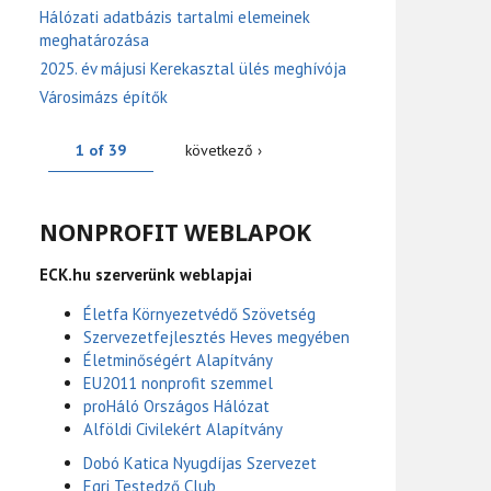
Hálózati adatbázis tartalmi elemeinek
meghatározása
2025. év májusi Kerekasztal ülés meghívója
Városimázs építők
1 of 39
következő ›
NONPROFIT WEBLAPOK
ECK.hu szerverünk weblapjai
Életfa Környezetvédő Szövetség
Szervezetfejlesztés Heves megyében
Életminőségért Alapítvány
EU2011 nonprofit szemmel
proHáló Országos Hálózat
Alföldi Civilekért Alapítvány
Dobó Katica Nyugdíjas Szervezet
Egri Testedző Club