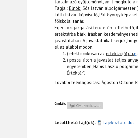
tartalmazó gyűjteményt, amit megküld a 
Tagjai:
Elnök:
Sós István alpolgármester
Tóth István képviselő, Pál György képvisel
főiskolai tanár.
Eger közigazgatási területén fellelhető, i
értéktárba bárki írásban
kezdeményezheti 
javaslatában. A javaslataikat kérjük, hogy
el az alábbi módon.
) elektronikusan az
ertektar(5),ph.
e
) postai úton a javaslat teljes an
egyetemben, Habis László polgármeste
Értéktár".
További felvilágosítás: Ágoston Ottóné, B
Címkék:
Egri Civil Kerekasztal
Letölthető fájl(ok):
tájékoztató.doc