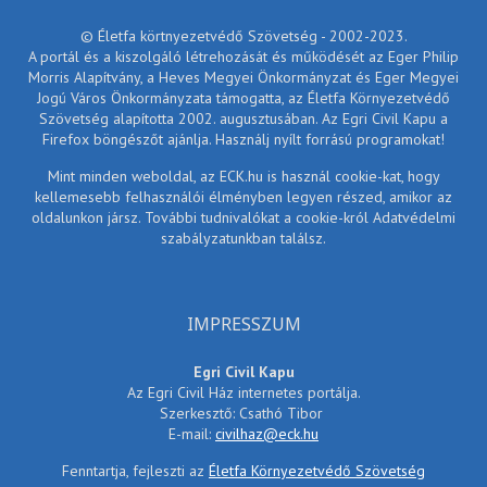
© Életfa körtnyezetvédő Szövetség - 2002-2023.
A portál és a kiszolgáló létrehozását és működését az Eger Philip
Morris Alapítvány, a Heves Megyei Önkormányzat és Eger Megyei
Jogú Város Önkormányzata támogatta, az Életfa Környezetvédő
Szövetség alapította 2002. augusztusában. Az Egri Civil Kapu a
Firefox böngészőt ajánlja. Használj nyílt forrású programokat!
Mint minden weboldal, az ECK.hu is használ cookie-kat, hogy
kellemesebb felhasználói élményben legyen részed, amikor az
oldalunkon jársz. További tudnivalókat a cookie-król Adatvédelmi
szabályzatunkban találsz.
IMPRESSZUM
Egri Civil Kapu
Az Egri Civil Ház internetes portálja.
Szerkesztő: Csathó Tibor
E-mail:
civilhaz@eck.hu
Fenntartja, fejleszti az
Életfa Környezetvédő Szövetség