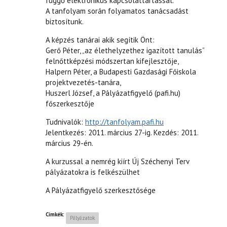
függő elektronikus kapcsolattartással.
A tanfolyam során folyamatos tanácsadást
biztosítunk.
A képzés tanárai akik segítik Önt:
Gerő Péter, „az élethelyzethez igazított tanulás”
felnőttképzési módszertan kifejlesztője,
Halpern Péter, a Budapesti Gazdasági Főiskola
projektvezetés-tanára,
Huszerl József, a Pályázatfigyelő (pafi.hu)
főszerkesztője
Tudnivalók:
http://tanfolyam.pafi.hu
Jelentkezés: 2011. március 27-ig. Kezdés: 2011.
március 29-én.
A kurzussal a nemrég kiírt Új Széchenyi Terv
pályázatokra is felkészülhet
A Pályázatfigyelő szerkesztősége
Címkék:
Pályázatok