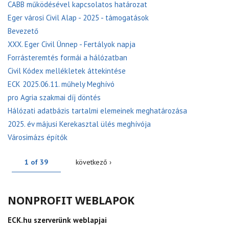
CABB működésével kapcsolatos határozat
Eger városi Civil Alap - 2025 - támogatások
Bevezető
XXX. Eger Civil Ünnep - Fertályok napja
Forrásteremtés formái a hálózatban
Civil Kódex mellékletek áttekintése
ECK 2025.06.11. műhely Meghívó
pro Agria szakmai díj döntés
Hálózati adatbázis tartalmi elemeinek meghatározása
2025. év májusi Kerekasztal ülés meghívója
Városimázs építők
1 of 39
következő ›
NONPROFIT WEBLAPOK
ECK.hu szerverünk weblapjai