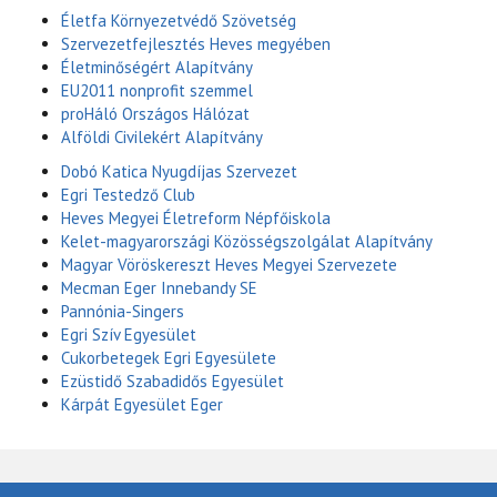
Életfa Környezetvédő Szövetség
Szervezetfejlesztés Heves megyében
Életminőségért Alapítvány
EU2011 nonprofit szemmel
proHáló Országos Hálózat
Alföldi Civilekért Alapítvány
Dobó Katica Nyugdíjas Szervezet
Egri Testedző Club
Heves Megyei Életreform Népfőiskola
Kelet-magyarországi Közösségszolgálat Alapítvány
Magyar Vöröskereszt Heves Megyei Szervezete
Mecman Eger Innebandy SE
Pannónia-Singers
Egri Szív Egyesület
Cukorbetegek Egri Egyesülete
Ezüstidő Szabadidős Egyesület
Kárpát Egyesület Eger