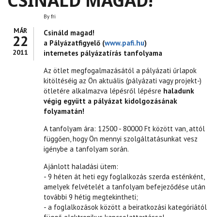
CSINÁLD MAGAD!
By
fri
MÁR
Csináld magad!
22
a Pályázatfigyelő (
www.pafi.hu
)
2011
internetes pályázatírás tanfolyama
Az ötlet megfogalmazásától a pályázati űrlapok
kitöltéséig az Ön aktuális (pályázati vagy projekt-)
ötletére alkalmazva lépésről lépésre
haladunk
végig együtt a pályázat kidolgozásának
folyamatán!
A tanfolyam ára: 12500 - 80000 Ft között van, attól
függően, hogy Ön mennyi szolgáltatásunkat vesz
igénybe a tanfolyam során.
Ajánlott haladási ütem:
- 9 héten át heti egy foglalkozás szerda esténként,
amelyek felvételét a tanfolyam befejeződése után
további 9 hétig megtekintheti;
- a foglalkozások között a beiratkozási kategóriától