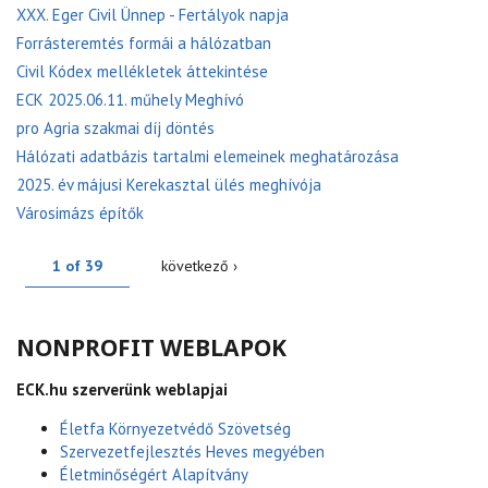
XXX. Eger Civil Ünnep - Fertályok napja
Forrásteremtés formái a hálózatban
Civil Kódex mellékletek áttekintése
ECK 2025.06.11. műhely Meghívó
pro Agria szakmai díj döntés
Hálózati adatbázis tartalmi elemeinek meghatározása
2025. év májusi Kerekasztal ülés meghívója
Városimázs építők
1 of 39
következő ›
NONPROFIT WEBLAPOK
ECK.hu szerverünk weblapjai
Életfa Környezetvédő Szövetség
Szervezetfejlesztés Heves megyében
Életminőségért Alapítvány