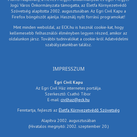
Jogú Város Önkormányzata támogatta, az Életfa Környezetvédő
Szövetség alapította 2002. augusztusában. Az Egri Civil Kapu a
Firefox böngészőt ajánlja. Használj nyílt forrású programokat!
Mint minden weboldal, az ECK.hu is használ cookie-kat, hogy
kellemesebb felhasználói élményben legyen részed, amikor az
oldalunkon jársz. További tudnivalókat a cookie-król Adatvédelmi
szabályzatunkban találsz.
IMPRESSZUM
Egri Civil Kapu
Az Egri Civil Ház internetes portálja.
Szerkesztő: Csathó Tibor
E-mail:
civilhaz@eck.hu
Fenntartja, fejleszti az
Életfa Környezetvédő Szövetség
Alapítva 2002. augusztusában
(Hivatalos megnyitó: 2002. szeptember 20.)