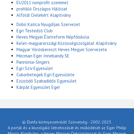
EU2011 nonprofit szemmel
proHáló Országos Hálózat
Alföldi Civilekért Alapítvány
Dobó Katica Nyugdíjas Szervezet
Egri Testedző Club
Heves Megyei Életreform Népfőiskola
Kelet-magyarországi Közösségszolgálat Alapítvány
Magyar Vöröskereszt Heves Megyei Szervezete
Mecman Eger Innebandy SE
Pannónia-Singers
Egri Szív Egyesület
Cukorbetegek Egri Egyesülete
Ezüstidő Szabadidős Egyesület
Kárpát Egyesület Eger
© Életfa körtnyezetvédő Szövetség - 2002-2023.
A portál és a kiszolgáló létrehozását és működését az Eger Philip
Morris Alapítvány, a Heves Megyei Önkormányzat és Eger Megyei