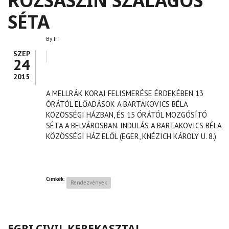
RÓZSASZÍN SZALAGOS
SÉTA
By
fri
SZEP
24
2015
A MELLRÁK KORAI FELISMERÉSE ÉRDEKÉBEN 13
ÓRÁTÓL ELŐADÁSOK A BARTAKOVICS BÉLA
KÖZÖSSÉGI HÁZBAN, ÉS 15 ÓRÁTÓL MOZGÓSÍTÓ
SÉTA A BELVÁROSBAN. INDULÁS A BARTAKOVICS BÉLA
KÖZÖSSÉGI HÁZ ELŐL (EGER, KNÉZICH KÁROLY U. 8.)
Címkék:
Rendezvények
EGRI CIVIL KEREKASZTAL