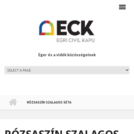
Ugrás a tartalomra
Eger és a vidék közösségeinek
FŐMENÜ
RÓZSASZÍN SZALAGOS SÉTA