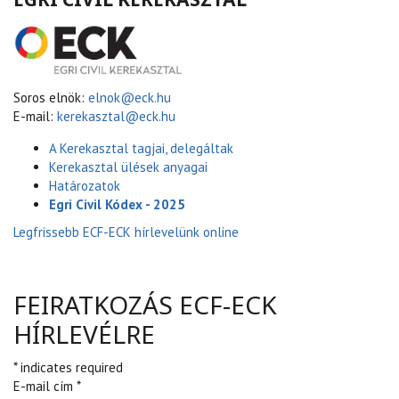
Soros elnök:
elnok@eck.hu
E-mail:
kerekasztal@eck.hu
A Kerekasztal tagjai, delegáltak
Kerekasztal ülések anyagai
Határozatok
Egri Civil Kódex - 2025
Legfrissebb ECF-ECK hírlevelünk online
FEIRATKOZÁS ECF-ECK
HÍRLEVÉLRE
* indicates required
E-mail cím *