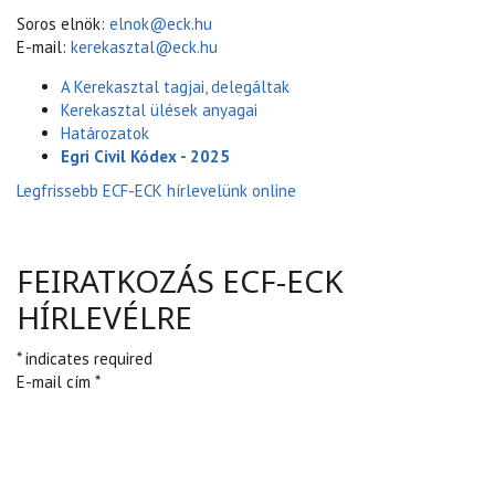
Soros elnök:
elnok@eck.hu
E-mail:
kerekasztal@eck.hu
A Kerekasztal tagjai, delegáltak
Kerekasztal ülések anyagai
Határozatok
Egri Civil Kódex - 2025
Legfrissebb ECF-ECK hírlevelünk online
FEIRATKOZÁS ECF-ECK
HÍRLEVÉLRE
* indicates required
E-mail cím *