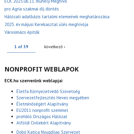
ECK 2025.06.11. műhely Meghívó
pro Agria szakmai díj döntés
Hálózati adatbázis tartalmi elemeinek meghatározása
2025. év májusi Kerekasztal ülés meghívója
Városimázs építők
1 of 39
következő ›
NONPROFIT WEBLAPOK
ECK.hu szerverünk weblapjai
Életfa Környezetvédő Szövetség
Szervezetfejlesztés Heves megyében
Életminőségért Alapítvány
EU2011 nonprofit szemmel
proHáló Országos Hálózat
Alföldi Civilekért Alapítvány
Dobó Katica Nyugdíjas Szervezet