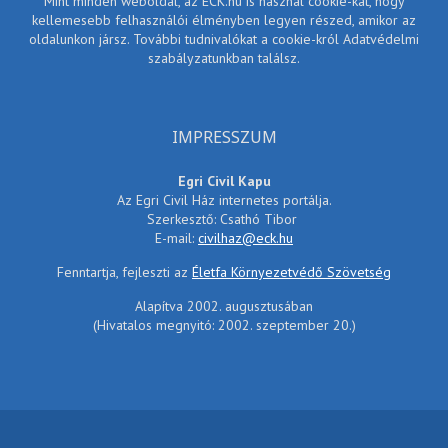
Mint minden weboldal, az ECK.hu is használ cookie-kat, hogy
kellemesebb felhasználói élményben legyen részed, amikor az
oldalunkon jársz. További tudnivalókat a cookie-król Adatvédelmi
szabályzatunkban találsz.
IMPRESSZUM
Egri Civil Kapu
Az Egri Civil Ház internetes portálja.
Szerkesztő: Csathó Tibor
E-mail:
civilhaz@eck.hu
Fenntartja, fejleszti az
Életfa Környezetvédő Szövetség
Alapítva 2002. augusztusában
(Hivatalos megnyitó: 2002. szeptember 20.)