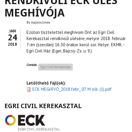
RENDKÍVÜLI ECK ÜLÉS
MEGHÍVÓJA
By
majoros.timea
JAN
Ezúton tisztelettel meghívom Önt az Egri Civil
24
Kerekasztal rendkívüli ülésére, melyre 2018. február
2018
7-én (szerdán) 16.30 órakor kerül sor. Helye: EKMK -
Egri Civil Ház (Eger, Bajcsy-Zs. u. 9.)
Címkék:
Egri Civil Kerekasztal
Letölthető fájl(ok):
ECK MEGHÍVÓ_2018.febr_.07. M elk. (1).pdf
EGRI CIVIL KEREKASZTAL