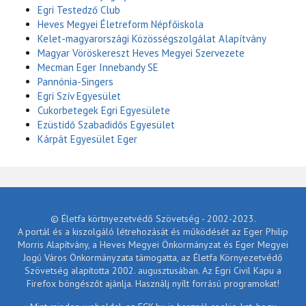
Egri Testedző Club
Heves Megyei Életreform Népfőiskola
Kelet-magyarországi Közösségszolgálat Alapítvány
Magyar Vöröskereszt Heves Megyei Szervezete
Mecman Eger Innebandy SE
Pannónia-Singers
Egri Szív Egyesület
Cukorbetegek Egri Egyesülete
Ezüstidő Szabadidős Egyesület
Kárpát Egyesület Eger
© Életfa körtnyezetvédő Szövetség - 2002-2023.
A portál és a kiszolgáló létrehozását és működését az Eger Philip
Morris Alapítvány, a Heves Megyei Önkormányzat és Eger Megyei
Jogú Város Önkormányzata támogatta, az Életfa Környezetvédő
Szövetség alapította 2002. augusztusában. Az Egri Civil Kapu a
Firefox böngészőt ajánlja. Használj nyílt forrású programokat!