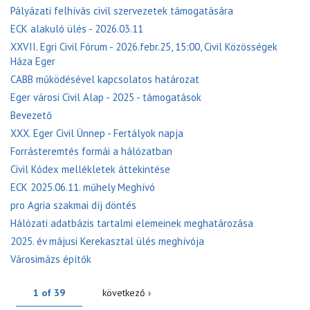
Pályázati felhívás civil szervezetek támogatására
ECK alakuló ülés - 2026.03.11
XXVII. Egri Civil Fórum - 2026.febr.25, 15:00, Civil Közösségek
Háza Eger
CABB működésével kapcsolatos határozat
Eger városi Civil Alap - 2025 - támogatások
Bevezető
XXX. Eger Civil Ünnep - Fertályok napja
Forrásteremtés formái a hálózatban
Civil Kódex mellékletek áttekintése
ECK 2025.06.11. műhely Meghívó
pro Agria szakmai díj döntés
Hálózati adatbázis tartalmi elemeinek meghatározása
2025. év májusi Kerekasztal ülés meghívója
Városimázs építők
1 of 39
következő ›