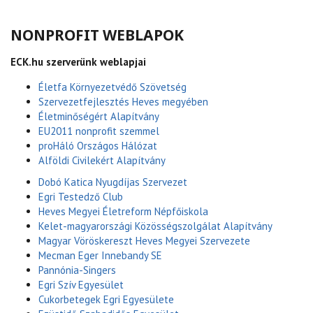
NONPROFIT WEBLAPOK
ECK.hu szerverünk weblapjai
Életfa Környezetvédő Szövetség
Szervezetfejlesztés Heves megyében
Életminőségért Alapítvány
EU2011 nonprofit szemmel
proHáló Országos Hálózat
Alföldi Civilekért Alapítvány
Dobó Katica Nyugdíjas Szervezet
Egri Testedző Club
Heves Megyei Életreform Népfőiskola
Kelet-magyarországi Közösségszolgálat Alapítvány
Magyar Vöröskereszt Heves Megyei Szervezete
Mecman Eger Innebandy SE
Pannónia-Singers
Egri Szív Egyesület
Cukorbetegek Egri Egyesülete