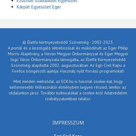
Ezüstidő Szabadidős Egyesület
Kárpát Egyesület Eger
© Életfa körtnyezetvédő Szövetség - 2002-2023.
A portál és a kiszolgáló létrehozását és működését az Eger Philip
Morris Alapítvány, a Heves Megyei Önkormányzat és Eger Megyei
Jogú Város Önkormányzata támogatta, az Életfa Környezetvédő
Szövetség alapította 2002. augusztusában. Az Egri Civil Kapu a
Firefox böngészőt ajánlja. Használj nyílt forrású programokat!
Mint minden weboldal, az ECK.hu is használ cookie-kat, hogy
kellemesebb felhasználói élményben legyen részed, amikor az
oldalunkon jársz. További tudnivalókat a cookie-król Adatvédelmi
szabályzatunkban találsz.
IMPRESSZUM