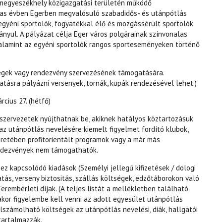
 megyeszékhely közigazgatási területén működő
3-as évben Egerben megvalósuló szabadidős- és utánpótlás
gyéni sportolók, fogyatékkal élő és mozgássérült sportolók
ányul. A pályázat célja Eger város polgárainak színvonalas
valamint az egyéni sportolók rangos sporteseményeken történő
ségek vagy rendezvény szervezésének támogatására.
tásra pályázni versenyek, tornák, kupák rendezésével lehet.)
rcius 27. (hétfő)
szervezetek nyújthatnak be, akiknek hatályos köztartozásuk
 az utánpótlás nevelésére kiemelt figyelmet fordító klubok,
eretében profitorientált programok vagy a már más
rendezvények nem támogathatók.
z kapcsolódó kiadások (Személyi jellegű kifizetések / dologi
tatás, verseny biztositás, szállás költségek, edzőtáborokon való
Terembérleti díjak. (A teljes listát a mellékletben található
kor figyelembe kell venni az adott egyesület utánpótlás
elszámolható költségek az utánpótlás nevelési, diák, hallgatói
tartalmazzák.