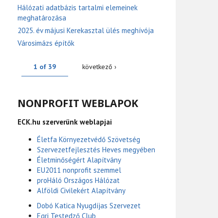
Hálózati adatbázis tartalmi elemeinek
meghatározása
2025. év májusi Kerekasztal ülés meghívója
Városimázs építők
1 of 39
következő ›
NONPROFIT WEBLAPOK
ECK.hu szerverünk weblapjai
Életfa Környezetvédő Szövetség
Szervezetfejlesztés Heves megyében
Életminőségért Alapítvány
EU2011 nonprofit szemmel
proHáló Országos Hálózat
Alföldi Civilekért Alapítvány
Dobó Katica Nyugdíjas Szervezet
Egri Testedző Club