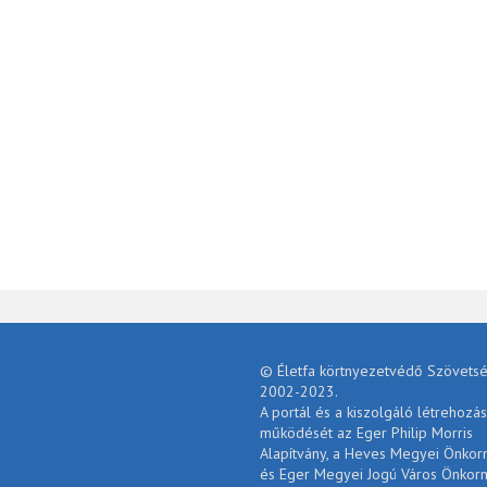
© Életfa körtnyezetvédő Szövetsé
2002-2023.
A portál és a kiszolgáló létrehozás
működését az Eger Philip Morris
Alapítvány, a Heves Megyei Önko
és Eger Megyei Jogú Város Önkor