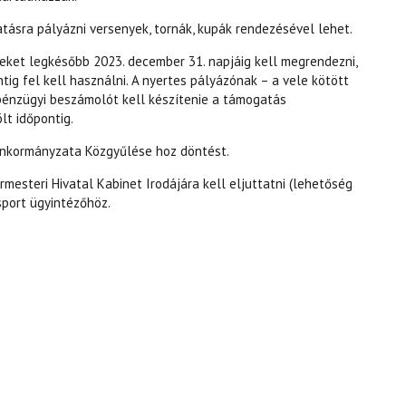
ásra pályázni versenyek, tornák, kupák rendezésével lehet.
ket legkésőbb 2023. december 31. napjáig kell megrendezni,
tig fel kell használni. A nyertes pályázónak – a vele kötött
énzügyi beszámolót kell készítenie a támogatás
lt időpontig.
Önkormányzata Közgyűlése hoz döntést.
mesteri Hivatal Kabinet Irodájára kell eljuttatni (lehetőség
sport ügyintézőhöz.