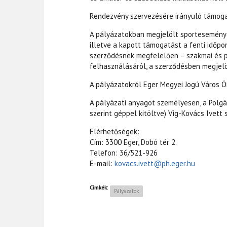
Rendezvény szervezésére irányuló támogat
A pályázatokban megjelölt sporteseménye
illetve a kapott támogatást a fenti időpon
szerződésnek megfelelően – szakmai és p
felhasználásáról, a szerződésben megjelö
A pályázatokról Eger Megyei Jogú Város 
A pályázati anyagot személyesen, a Polgár
szerint géppel kitöltve) Vig-Kovács Ivett 
Elérhetőségek:
Cím: 3300 Eger, Dobó tér 2.
Telefon: 36/521-926
E-mail:
kovacs.ivett@ph.eger.hu
Címkék:
Pályázatok