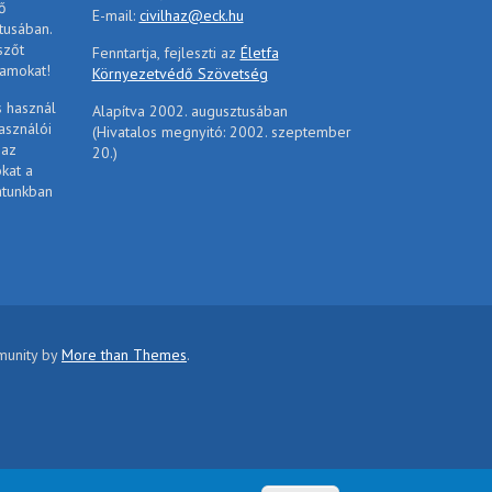
ő
E-mail:
civilhaz@eck.hu
tusában.
szőt
Fenntartja, fejleszti az
Életfa
ramokat!
Környezetvédő Szövetség
s használ
Alapítva 2002. augusztusában
asználói
(Hivatalos megnyitó: 2002. szeptember
 az
20.)
ókat a
atunkban
mmunity by
More than Themes
.