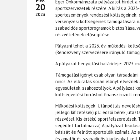
MÁR
Eger Önkormányzata pályázatot hirdet a
20
sportszervezetek részére. A kiírás a 202
2023
sportesemények rendezési költségeinek; e
versenyzési költségeinek támogatására ir
szabadidős sportprogramok biztosítása, 
részvételének elősegítése.
Pályázni lehet a 2023. évi működési költ
(Rendezvény szervezésére irányuló támoga
A pályázat benyújtási határideje: 2023. má
Támogatási igényt csak olyan társadalmi 
nincs. Az elbírálás során előnyt élveznek
egyesületek, szakosztályok. A pályázat k
költségvetési forrásból finanszírozott 
Működési költségek: Utánpótlás neveléshe
jellegű kifizetések) pl.: edzői bérek, utaz
részvétel. Kis értékű sportfelszerelések. 
segédlet tartalmazza) A pályázat leadása
bázisát és felnőtt sportolóik számát. Az 
és amatőr és szabadidős kiadásokat kell 