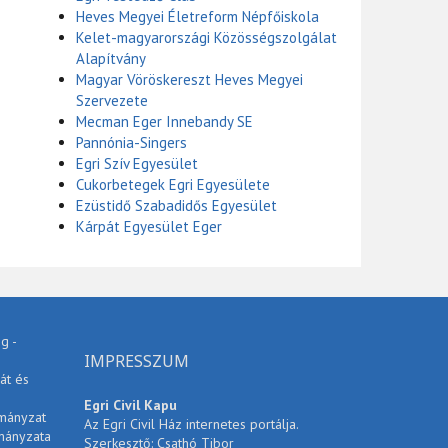
Heves Megyei Életreform Népfőiskola
Kelet-magyarországi Közösségszolgálat
Alapítvány
Magyar Vöröskereszt Heves Megyei
Szervezete
Mecman Eger Innebandy SE
Pannónia-Singers
Egri Szív Egyesület
Cukorbetegek Egri Egyesülete
Ezüstidő Szabadidős Egyesület
Kárpát Egyesület Eger
g -
IMPRESSZUM
át és
Egri Civil Kapu
rmányzat
Az Egri Civil Ház internetes portálja.
mányzata
Szerkesztő: Csathó Tibor