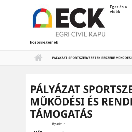
Ugrás a tartalomra
Eger és a
vidék
közösségeinek
PÁLYÁZAT SPORTSZERVEZETEK RÉSZÉRE MŰKÖDÉSI
PÁLYÁZAT SPORTSZ
MŰKÖDÉSI ÉS REND
TÁMOGATÁS
By
admin