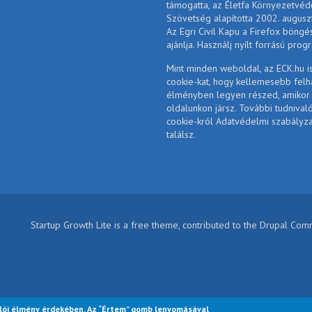
támogatta, az Életfa Környezetvéd
Szövetség alapította 2002. augusz
Az Egri Civil Kapu a Firefox böngé
ajánlja. Használj nyílt forrású prog
Mint minden weboldal, az ECK.hu i
cookie-kat, hogy kellemesebb felh
élményben legyen részed, amikor
oldalunkon jársz. További tudnival
cookie-król Adatvédelmi szabályz
találsz.
Startup Growth Lite is a free theme, contributed to the Drupal Co
lói élmény érdekében. Az “Értem” gomb lenyomásával