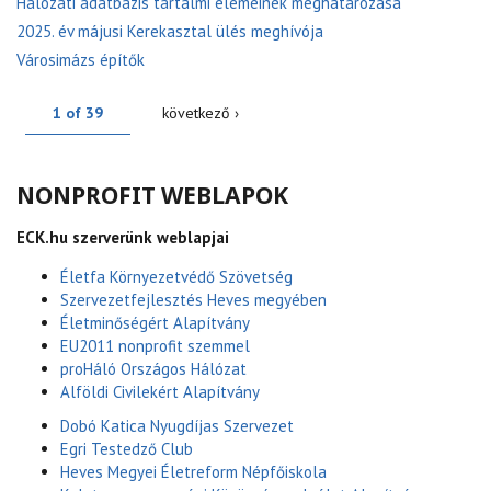
Hálózati adatbázis tartalmi elemeinek meghatározása
2025. év májusi Kerekasztal ülés meghívója
Városimázs építők
1 of 39
következő ›
NONPROFIT WEBLAPOK
ECK.hu szerverünk weblapjai
Életfa Környezetvédő Szövetség
Szervezetfejlesztés Heves megyében
Életminőségért Alapítvány
EU2011 nonprofit szemmel
proHáló Országos Hálózat
Alföldi Civilekért Alapítvány
Dobó Katica Nyugdíjas Szervezet
Egri Testedző Club
Heves Megyei Életreform Népfőiskola