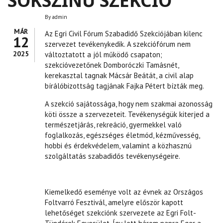
SOKSZÍNŰ SZEKCIÓ
By
admin
MÁR
Az Egri Civil Fórum Szabadidő Szekciójában kilenc
12
szervezet tevékenykedik. A szekciófórum nem
2025
változtatott a jól működő csapaton;
szekcióvezetőnek Domboróczki Tamásnét,
kerekasztal tagnak Mácsár Beátát, a civil alap
bírálóbizottság tagjának Fajka Pétert bízták meg.
A szekció sajátossága, hogy nem szakmai azonosság
köti össze a szervezeteit. Tevékenységük kiterjed a
természetjárás, rekreáció, gyermekkel való
foglalkozás, egészséges életmód, kézművesség,
hobbi és érdekvédelem, valamint a közhasznú
szolgáltatás szabadidős tevékenységeire.
Kiemelkedő eseménye volt az évnek az Országos
Foltvarró Fesztivál, amelyre először kapott
lehetőséget szekciónk szervezete az Egri Folt-