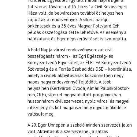
Tündérek Egyesület. Így lett három napra Eger a
foltvarrás fővárosa. A fő „bázis” a Civil Közösségek
Háza volt, de belvárosban további öt helyszínen
zajlottak a rendezvények. A sikert az egri
önkéntesek és a 35 éves Magyar Foltvarró Céh
példás összefogása tette lehetővé. Az esemény a
hálózatunk és Eger népszerűsítését is szologálta.
A Föld Napja városi rendezvénysorozat civil
összefogását három - az Egri Egészség- és
Környezetvédő Egyesület, az ÉLETFA Környezetvédő
Szövetség és a Forrás Szabadidős DSE – koordinálta,
amely a civilek aktivitásának köszönhetően négy
napos nagyrendezvénnyé fejlődött. A több
helyszínen (Kertvárosi Óvoda, Almári Páloskolostor-
rom, CKH), sikerrel megvalósított programokban
huszonhárom civil szervezet, nyolc városi és megyei
intézmény, és két magánszemély együttműködése
valósult meg.
A 29. Eger Ünnepén a szekció minden szervezet jelen
volt. Aktivitásuk a szervezésnél, a sátras