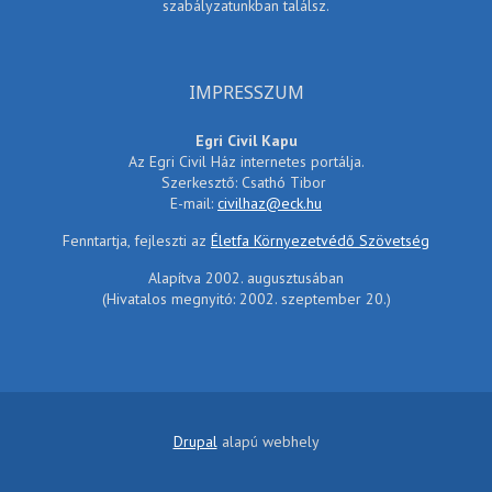
szabályzatunkban találsz.
IMPRESSZUM
Egri Civil Kapu
Az Egri Civil Ház internetes portálja.
Szerkesztő: Csathó Tibor
E-mail:
civilhaz@eck.hu
Fenntartja, fejleszti az
Életfa Környezetvédő Szövetség
Alapítva 2002. augusztusában
(Hivatalos megnyitó: 2002. szeptember 20.)
Drupal
alapú webhely