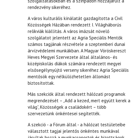
szolgáltatásokban és a színpadon hozzájárult a
rendezvény sikeréhez.
A város kulturális kínálatát gazdagította a Civil
Közösségek Házában rendezett I. Világháborús
relikviák kiállítás. A város imázsát növelő
szolgálatot jelentett az Agria Speciális Mentők
számos tagjának részvétele a szeptemberi dunai
árvízvédelemi munkákban. A Magyar Vöröskereszt
Heves Megyei Szervezete által általános- és
középiskolás diákok számára rendezett megyei
elsősegélynyújtó verseny sikeréhez Agria Speciális
mentősök egy nélkülözhetetlen állomást
biztosítottak.
Más szekciók által rendezett hálózati programok
megrendezését – „Add a kezed, mert együtt kerek a
világ”, Közösségek a családokért – több
szervezetünk önkéntesei segítették.
A szekció - a Fórum által - a hálózat testületeibe
választott tagjai jelentős önkéntes munkával
járultak hozzá a munkacsoportok és bizottságok