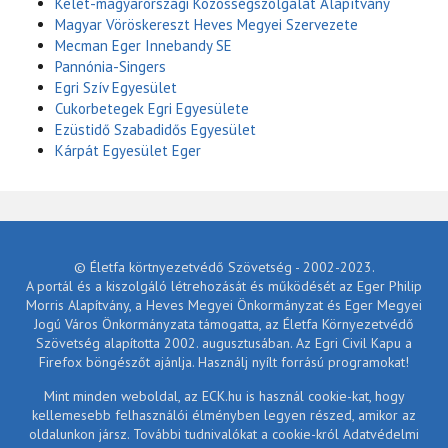
Kelet-magyarországi Közösségszolgálat Alapítvány
Magyar Vöröskereszt Heves Megyei Szervezete
Mecman Eger Innebandy SE
Pannónia-Singers
Egri Szív Egyesület
Cukorbetegek Egri Egyesülete
Ezüstidő Szabadidős Egyesület
Kárpát Egyesület Eger
© Életfa körtnyezetvédő Szövetség - 2002-2023.
A portál és a kiszolgáló létrehozását és működését az Eger Philip
Morris Alapítvány, a Heves Megyei Önkormányzat és Eger Megyei
Jogú Város Önkormányzata támogatta, az Életfa Környezetvédő
Szövetség alapította 2002. augusztusában. Az Egri Civil Kapu a
Firefox böngészőt ajánlja. Használj nyílt forrású programokat!
Mint minden weboldal, az ECK.hu is használ cookie-kat, hogy
kellemesebb felhasználói élményben legyen részed, amikor az
oldalunkon jársz. További tudnivalókat a cookie-król Adatvédelmi