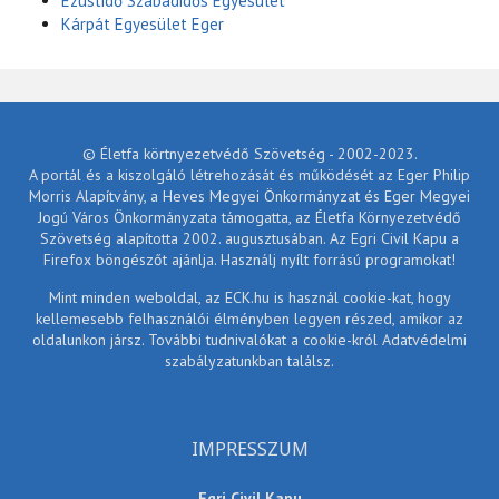
Ezüstidő Szabadidős Egyesület
Kárpát Egyesület Eger
© Életfa körtnyezetvédő Szövetség - 2002-2023.
A portál és a kiszolgáló létrehozását és működését az Eger Philip
Morris Alapítvány, a Heves Megyei Önkormányzat és Eger Megyei
Jogú Város Önkormányzata támogatta, az Életfa Környezetvédő
Szövetség alapította 2002. augusztusában. Az Egri Civil Kapu a
Firefox böngészőt ajánlja. Használj nyílt forrású programokat!
Mint minden weboldal, az ECK.hu is használ cookie-kat, hogy
kellemesebb felhasználói élményben legyen részed, amikor az
oldalunkon jársz. További tudnivalókat a cookie-król Adatvédelmi
szabályzatunkban találsz.
IMPRESSZUM
Egri Civil Kapu