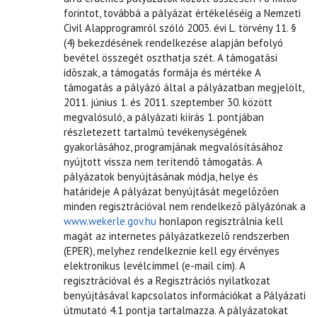
forintot, továbbá a pályázat értékeléséig a Nemzeti
Civil Alapprogramról szóló 2003. évi L. törvény 11. §
(4) bekezdésének rendelkezése alapján befolyó
bevétel összegét oszthatja szét. A támogatási
idõszak, a támogatás formája és mértéke A
támogatás a pályázó által a pályázatban megjelölt,
2011. június 1. és 2011. szeptember 30. között
megvalósuló, a pályázati kiírás 1. pontjában
részletezett tartalmú tevékenységének
gyakorlásához, programjának megvalósításához
nyújtott vissza nem terítendõ támogatás. A
pályázatok benyújtásának módja, helye és
határideje A pályázat benyújtását megelõzõen
minden regisztrációval nem rendelkezõ pályázónak a
www.wekerle.gov.hu
honlapon regisztrálnia kell
magát az internetes pályázatkezelõ rendszerben
(EPER), melyhez rendelkeznie kell egy érvényes
elektronikus levélcímmel (e-mail cím). A
regisztrációval és a Regisztrációs nyilatkozat
benyújtásával kapcsolatos információkat a Pályázati
útmutató 4.1 pontja tartalmazza. A pályázatokat