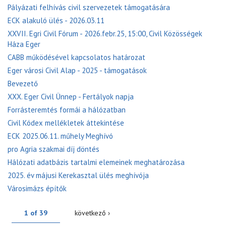
Pályázati felhívás civil szervezetek támogatására
ECK alakuló ülés - 2026.03.11
XXVII. Egri Civil Fórum - 2026.febr.25, 15:00, Civil Közösségek
Háza Eger
CABB működésével kapcsolatos határozat
Eger városi Civil Alap - 2025 - támogatások
Bevezető
XXX. Eger Civil Ünnep - Fertályok napja
Forrásteremtés formái a hálózatban
Civil Kódex mellékletek áttekintése
ECK 2025.06.11. műhely Meghívó
pro Agria szakmai díj döntés
Hálózati adatbázis tartalmi elemeinek meghatározása
2025. év májusi Kerekasztal ülés meghívója
Városimázs építők
1 of 39
következő ›