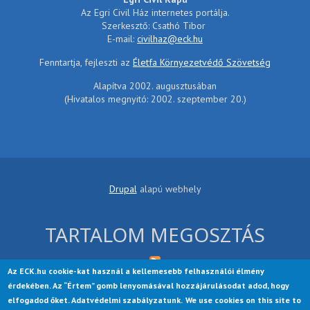
Az Egri Civil Ház internetes portálja.
Szerkesztő: Csathó Tibor
E-mail:
civilhaz@eck.hu
Fenntartja, fejleszti az
Életfa Környezetvédő Szövetség
Alapítva 2002. augusztusában
(Hivatalos megnyitó: 2002. szeptember 20.)
Drupal
alapú webhely
TARTALOM MEGOSZTÁS
Az ECK.hu cookie-kat használ a kellemesebb felhasználói élmény
érdekében. Az “Értem” gomb lenyomásával hozzájárulásodat adod, hogy
elfogadod őket. Adatvédelmi szabályzatunk.
We use cookies on this site to