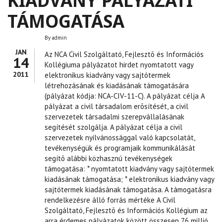
KIADVÁNY PÁLYÁZATI
TÁMOGATÁSA
By
admin
JAN
Az NCA Civil Szolgáltató, Fejlesztõ és Információs
14
Kollégiuma pályázatot hirdet nyomtatott vagy
2011
elektronikus kiadvány vagy sajtótermek
létrehozásának és kiadásának támogatására
(pályázat kódja: NCA-CIV-11-C). A pályázat célja A
pályázat a civil társadalom erõsítését, a civil
szervezetek társadalmi szerepvállalásának
segítését szolgálja. A pályázat célja a civil
szervezetek nyilvánossággal való kapcsolatát,
tevékenységük és programjaik kommunikálását
segítõ alábbi közhasznú tevékenységek
támogatása: * nyomtatott kiadvány vagy sajtótermek
kiadásának támogatása; * elektronikus kiadvány vagy
sajtótermek kiadásának támogatása. A támogatásra
rendelkezésre álló forrás mértéke A Civil
Szolgáltató, Fejlesztõ és Információs Kollégium az
arra érdemes pályázatok között összesen 76 millió