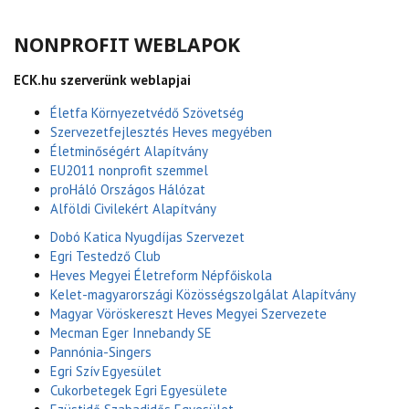
NONPROFIT WEBLAPOK
ECK.hu szerverünk weblapjai
Életfa Környezetvédő Szövetség
Szervezetfejlesztés Heves megyében
Életminőségért Alapítvány
EU2011 nonprofit szemmel
proHáló Országos Hálózat
Alföldi Civilekért Alapítvány
Dobó Katica Nyugdíjas Szervezet
Egri Testedző Club
Heves Megyei Életreform Népfőiskola
Kelet-magyarországi Közösségszolgálat Alapítvány
Magyar Vöröskereszt Heves Megyei Szervezete
Mecman Eger Innebandy SE
Pannónia-Singers
Egri Szív Egyesület
Cukorbetegek Egri Egyesülete