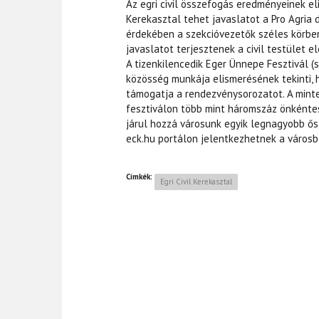
Az egri civil összefogás eredményeinek el
Kerekasztal tehet javaslatot a Pro Agria 
érdekében a szekcióvezetők széles körben
javaslatot terjesztenek a civil testület e
A tizenkilencedik Eger Ünnepe Fesztivál (s
közösség munkája elismerésének tekinti, 
támogatja a rendezvénysorozatot. A minte
fesztiválon több mint háromszáz önkéntes 
járul hozzá városunk egyik legnagyobb ős
eck.hu portálon jelentkezhetnek a város
Címkék:
Egri Civil Kerekasztal