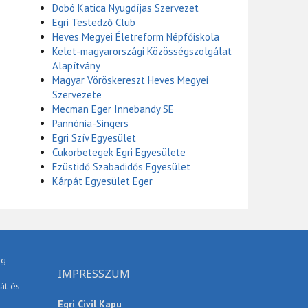
Dobó Katica Nyugdíjas Szervezet
Egri Testedző Club
Heves Megyei Életreform Népfőiskola
Kelet-magyarországi Közösségszolgálat
Alapítvány
Magyar Vöröskereszt Heves Megyei
Szervezete
Mecman Eger Innebandy SE
Pannónia-Singers
Egri Szív Egyesület
Cukorbetegek Egri Egyesülete
Ezüstidő Szabadidős Egyesület
Kárpát Egyesület Eger
g -
IMPRESSZUM
át és
Egri Civil Kapu