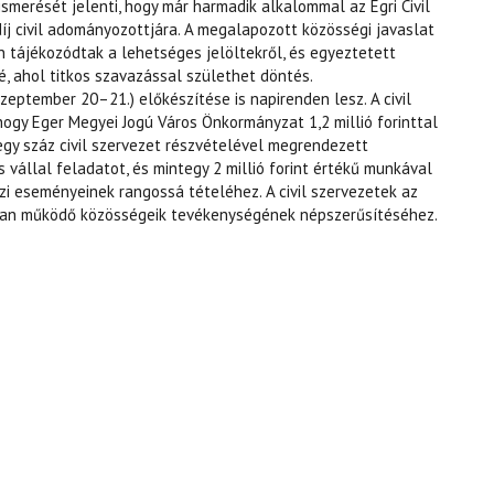
ismerését jelenti, hogy már harmadik alkalommal az Egri Civil
díj civil adományozottjára. A megalapozott közösségi javaslat
 tájékozódtak a lehetséges jelöltekről, és egyeztetett
lé, ahol titkos szavazással születhet döntés.
zeptember 20–21.) előkészítése is napirenden lesz. A civil
hogy Eger Megyei Jogú Város Önkormányzat 1,2 millió forinttal
gy száz civil szervezet részvételével megrendezett
vállal feladatot, és mintegy 2 millió forint értékű munkával
zi eseményeinek rangossá tételéhez. A civil szervezetek az
ban működő közösségeik tevékenységének népszerűsítéséhez.