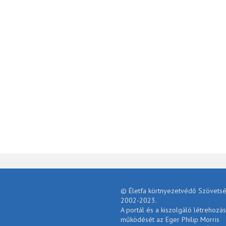
© Életfa körtnyezetvédő Szövetsé
2002-2023.
A portál és a kiszolgáló létrehozás
működését az Eger Philip Morris