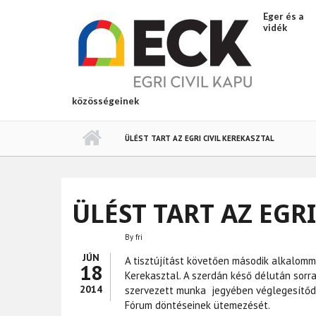
Ugrás a tartalomra
Eger és a
vidék
közösségeinek
ÜLÉST TART AZ EGRI CIVIL KEREKASZTAL
ÜLÉST TART AZ EGRI
By
fri
JÚN
A tisztújítást követően második alkalomma
18
Kerekasztal. A szerdán késő délután sorra
2014
szervezett munka jegyében véglegesítődik
Fórum döntéseinek ütemezését.