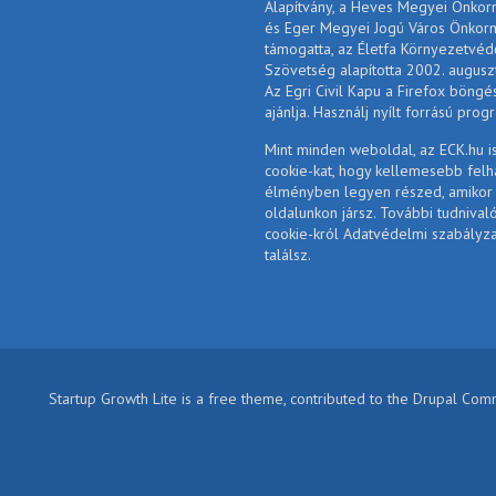
Alapítvány, a Heves Megyei Önko
és Eger Megyei Jogú Város Önkor
támogatta, az Életfa Környezetvéd
Szövetség alapította 2002. augusz
Az Egri Civil Kapu a Firefox böngé
ajánlja. Használj nyílt forrású prog
Mint minden weboldal, az ECK.hu i
cookie-kat, hogy kellemesebb felh
élményben legyen részed, amikor
oldalunkon jársz. További tudnival
cookie-król Adatvédelmi szabályz
találsz.
Startup Growth Lite is a free theme, contributed to the Drupal Co