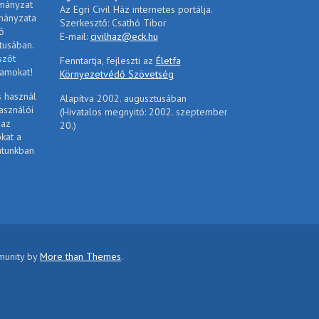
rmányzat
Az Egri Civil Ház internetes portálja.
mányzata
Szerkesztő: Csathó Tibor
ő
E-mail:
civilhaz@eck.hu
tusában.
szőt
Fenntartja, fejleszti az
Életfa
ramokat!
Környezetvédő Szövetség
s használ
Alapítva 2002. augusztusában
asználói
(Hivatalos megnyitó: 2002. szeptember
 az
20.)
ókat a
atunkban
mmunity by
More than Themes
.