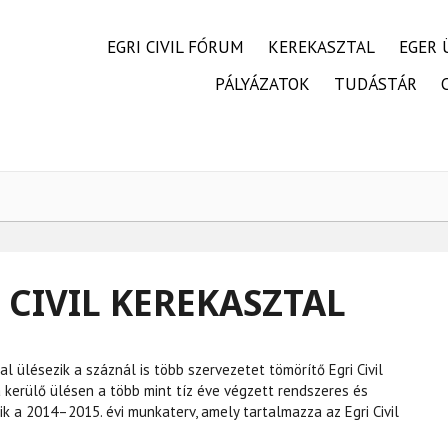
FŐMENÜ
EGRI CIVIL FÓRUM
KEREKASZTAL
EGER 
PÁLYÁZATOK
TUDÁSTÁR
 CIVIL KEREKASZTAL
l ülésezik a száznál is több szervezetet tömörítő Egri Civil
 kerülő ülésen a több mint tíz éve végzett rendszeres és
 a 2014–2015. évi munkaterv, amely tartalmazza az Egri Civil