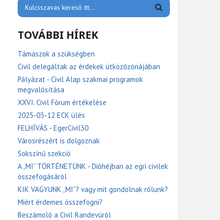
TOVÁBBI HÍREK
Támaszok a szükségben
Civil delegáltak az érdekek ütközőzónájában
Pályázat - Civil Alap szakmai programok
megvalósítása
XXVI. Civil Fórum értékelése
2025-03-12 ECK ülés
FELHÍVÁS - EgerCivil30
Városrészért is dolgoznak
Sokszínű szekció
A „MI” TÖRTÉNETÜNK - Dióhéjban az egri civilek
összefogásáról
KIK VAGYUNK „MI”? vagy mit gondolnak rólunk?
Miért érdemes összefogni?
Beszámoló a Civil Randevúról