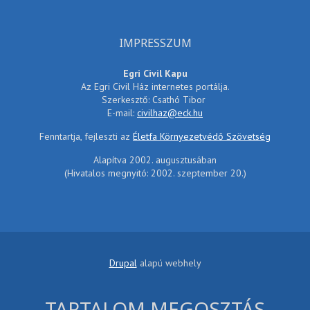
IMPRESSZUM
Egri Civil Kapu
Az Egri Civil Ház internetes portálja.
Szerkesztő: Csathó Tibor
E-mail:
civilhaz@eck.hu
Fenntartja, fejleszti az
Életfa Környezetvédő Szövetség
Alapítva 2002. augusztusában
(Hivatalos megnyitó: 2002. szeptember 20.)
Drupal
alapú webhely
TARTALOM MEGOSZTÁS