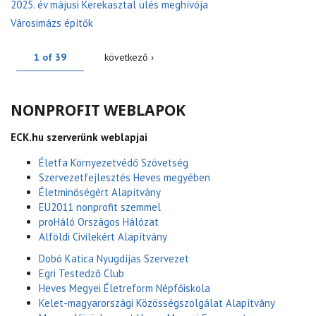
2025. év májusi Kerekasztal ülés meghívója
Városimázs építők
1 of 39
következő ›
NONPROFIT WEBLAPOK
ECK.hu szerverünk weblapjai
Életfa Környezetvédő Szövetség
Szervezetfejlesztés Heves megyében
Életminőségért Alapítvány
EU2011 nonprofit szemmel
proHáló Országos Hálózat
Alföldi Civilekért Alapítvány
Dobó Katica Nyugdíjas Szervezet
Egri Testedző Club
Heves Megyei Életreform Népfőiskola
Kelet-magyarországi Közösségszolgálat Alapítvány