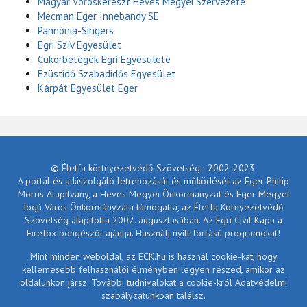
Magyar Vöröskereszt Heves Megyei Szervezete
Mecman Eger Innebandy SE
Pannónia-Singers
Egri Szív Egyesület
Cukorbetegek Egri Egyesülete
Ezüstidő Szabadidős Egyesület
Kárpát Egyesület Eger
© Életfa körtnyezetvédő Szövetség - 2002-2023.
A portál és a kiszolgáló létrehozását és működését az Eger Philip
Morris Alapítvány, a Heves Megyei Önkormányzat és Eger Megyei
Jogú Város Önkormányzata támogatta, az Életfa Környezetvédő
Szövetség alapította 2002. augusztusában. Az Egri Civil Kapu a
Firefox böngészőt ajánlja. Használj nyílt forrású programokat!
Mint minden weboldal, az ECK.hu is használ cookie-kat, hogy
kellemesebb felhasználói élményben legyen részed, amikor az
oldalunkon jársz. További tudnivalókat a cookie-król Adatvédelmi
szabályzatunkban találsz.