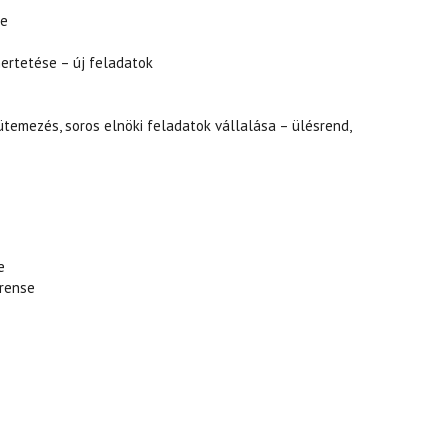
se
mertetése – új feladatok
 ütemezés, soros elnöki feladatok vállalása – ülésrend,
e
erense