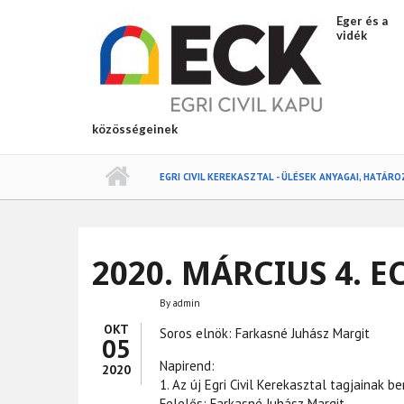
Ugrás a tartalomra
Eger és a
vidék
közösségeinek
EGRI CIVIL KEREKASZTAL - ÜLÉSEK ANYAGAI, HATÁR
2020. MÁRCIUS 4. E
By
admin
OKT
Soros elnök: Farkasné Juhász Margit
05
Napirend:
2020
1. Az új Egri Civil Kerekasztal tagjainak 
Felelős: Farkasné Juhász Margit