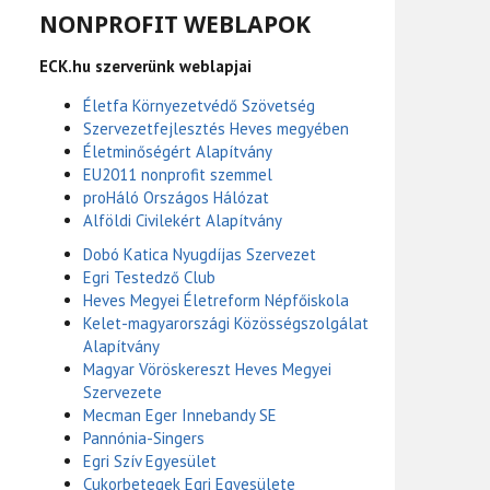
NONPROFIT WEBLAPOK
ECK.hu szerverünk weblapjai
Életfa Környezetvédő Szövetség
Szervezetfejlesztés Heves megyében
Életminőségért Alapítvány
EU2011 nonprofit szemmel
proHáló Országos Hálózat
Alföldi Civilekért Alapítvány
Dobó Katica Nyugdíjas Szervezet
Egri Testedző Club
Heves Megyei Életreform Népfőiskola
Kelet-magyarországi Közösségszolgálat
Alapítvány
Magyar Vöröskereszt Heves Megyei
Szervezete
Mecman Eger Innebandy SE
Pannónia-Singers
Egri Szív Egyesület
Cukorbetegek Egri Egyesülete