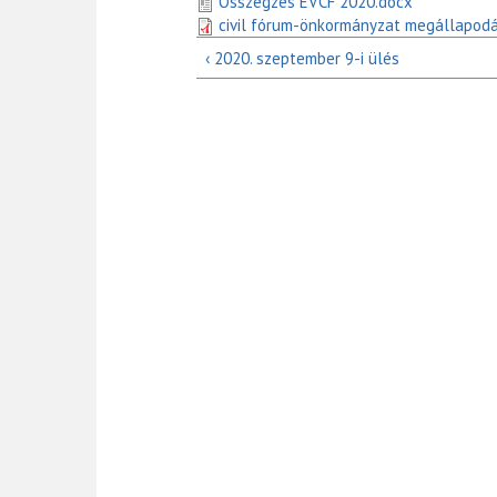
Összegzés EVCF 2020.docx
civil fórum-önkormányzat megállapodás
‹ 2020. szeptember 9-i ülés