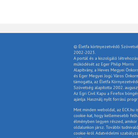
© Életfa körtnyezetvédő Szövetsé
2002-2023.
A portál és a kiszolgáló létrehozás
működését az Eger Philip Morris
Alapítvány, a Heves Megyei Önko
és Eger Megyei Jogú Város Önkor
támogatta, az Életfa Környezetvéd
Szövetség alapította 2002. augusz
Az Egri Civil Kapu a Firefox böngé
ajánlja. Használj nyílt forrású prog
Mint minden weboldal, az ECK.hu i
cookie-kat, hogy kellemesebb felh
élményben legyen részed, amikor
oldalunkon jársz. További tudnival
cookie-król Adatvédelmi szabályz