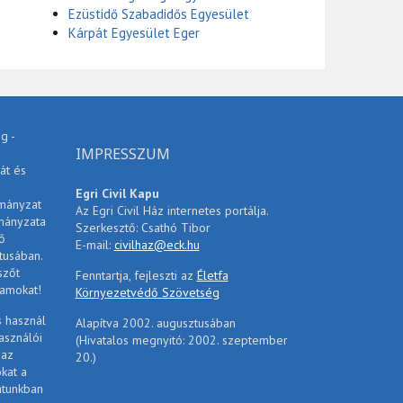
Ezüstidő Szabadidős Egyesület
Kárpát Egyesület Eger
g -
IMPRESSZUM
át és
Egri Civil Kapu
rmányzat
Az Egri Civil Ház internetes portálja.
mányzata
Szerkesztő: Csathó Tibor
ő
E-mail:
civilhaz@eck.hu
tusában.
szőt
Fenntartja, fejleszti az
Életfa
ramokat!
Környezetvédő Szövetség
s használ
Alapítva 2002. augusztusában
asználói
(Hivatalos megnyitó: 2002. szeptember
 az
20.)
ókat a
atunkban