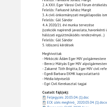
2. A XXII. Eger Városi Civil Fórum értékelé
Felelős: Farkasné Juhász Margit
3. A civil-önkormányzati megállapodás is
Felelős: Gál Sándor
4. A 2020/21. évi munka tervezése
(szekciók napirendi javaslata, havonkénti
hálózati együttműködés rendezvényei…)
Felelős: Gál Sándor
5. Időszerű kérdések
Meghívottak
- Mirkóczki Ádám Eger MJV polgármestere
- Berecz Mátyás Eger MJV alpolgármester
- Zakarné Tóth Brigitta, Eger MJV civil ref
- Egedi Barbara EKMK kapcsolattartó
- Média képviselői
- Egri Civil Kerekasztal tagjai
Csatolt fájl(ok):
Feljegyzés 20.03.04. (1).doc
ECK ülés meghívó_ 2020.03.04. (1).docx