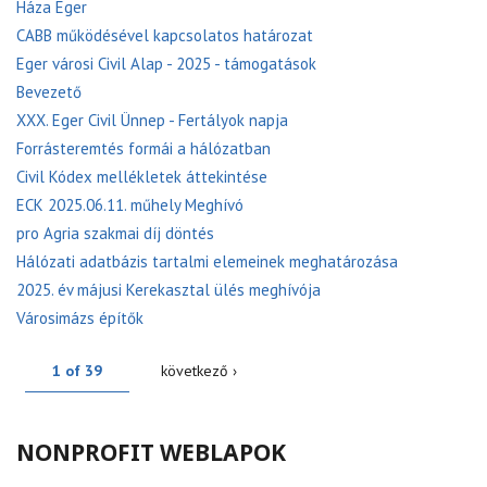
Háza Eger
CABB működésével kapcsolatos határozat
Eger városi Civil Alap - 2025 - támogatások
Bevezető
XXX. Eger Civil Ünnep - Fertályok napja
Forrásteremtés formái a hálózatban
Civil Kódex mellékletek áttekintése
ECK 2025.06.11. műhely Meghívó
pro Agria szakmai díj döntés
Hálózati adatbázis tartalmi elemeinek meghatározása
2025. év májusi Kerekasztal ülés meghívója
Városimázs építők
1 of 39
következő ›
NONPROFIT WEBLAPOK