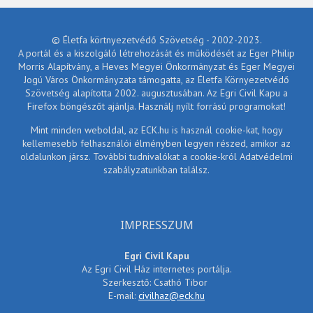
© Életfa körtnyezetvédő Szövetség - 2002-2023.
A portál és a kiszolgáló létrehozását és működését az Eger Philip
Morris Alapítvány, a Heves Megyei Önkormányzat és Eger Megyei
Jogú Város Önkormányzata támogatta, az Életfa Környezetvédő
Szövetség alapította 2002. augusztusában. Az Egri Civil Kapu a
Firefox böngészőt ajánlja. Használj nyílt forrású programokat!
Mint minden weboldal, az ECK.hu is használ cookie-kat, hogy
kellemesebb felhasználói élményben legyen részed, amikor az
oldalunkon jársz. További tudnivalókat a cookie-król Adatvédelmi
szabályzatunkban találsz.
IMPRESSZUM
Egri Civil Kapu
Az Egri Civil Ház internetes portálja.
Szerkesztő: Csathó Tibor
E-mail:
civilhaz@eck.hu