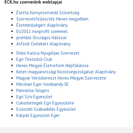
ECK.hu szerverünk weblapjai
Életfa Környezetvédő Szövetség
Szervezetfejlesztés Heves megyében
Életminőségért Alapítvány
EU2011 nonprofit szemmel
proHáló Országos Hálózat
Alföldi Civilekért Alapítvány
Dobó Katica Nyugdíjas Szervezet
Egri Testedző Club
Heves Megyei Életreform Népfőiskola
Kelet-magyarországi Közösségszolgálat Alapítvány
Magyar Vöröskereszt Heves Megyei Szervezete
Mecman Eger Innebandy SE
Pannónia-Singers
Egri Szív Egyesület
Cukorbetegek Egri Egyesülete
Ezüstidő Szabadidős Egyesület
Kárpát Egyesület Eger