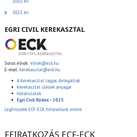
2010. év
2022. év
EGRI CIVIL KEREKASZTAL
Soros elnök:
elnok@eck.hu
E-mail:
kerekasztal@eck.hu
A Kerekasztal tagjai, delegáltak
Kerekasztal ülések anyagai
Határozatok
Egri Civil Kódex - 2025
Legfrissebb ECF-ECK hírlevelünk online
FEIRATKOZÁS ECF-ECK