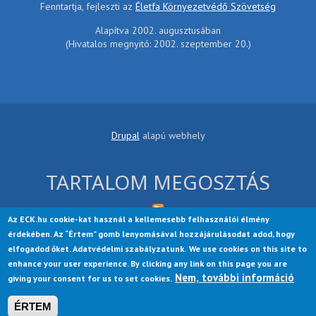
Fenntartja, fejleszti az
Életfa Környezetvédő Szövetség
Alapítva 2002. augusztusában
(Hivatalos megnyitó: 2002. szeptember 20.)
Drupal
alapú webhely
TARTALOM MEGOSZTÁS
Az ECK.hu cookie-kat használ a kellemesebb felhasználói élmény
érdekében. Az “Értem” gomb lenyomásával hozzájárulásodat adod, hogy
elfogadod őket. Adatvédelmi szabályzatunk.
We use cookies on this site to
enhance your user experience. By clicking any link on this page you are
Nem, további információ
Startup Growth Lite is a free theme, contributed to the Drupal
giving your consent for us to set cookies.
Community by
More than Themes
.
ÉRTEM