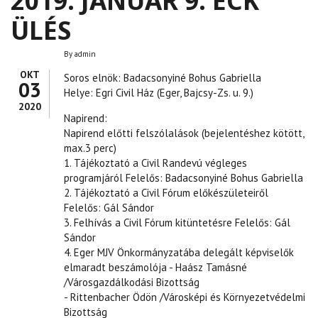
2019. JANUÁR 9. ECK
ÜLÉS
By
admin
OKT
Soros elnök: Badacsonyiné Bohus Gabriella
03
Helye: Egri Civil Ház (Eger, Bajcsy-Zs. u. 9.)
2020
Napirend:
Napirend előtti felszólalások (bejelentéshez kötött,
max.3 perc)
1. Tájékoztató a Civil Randevú végleges
programjáról Felelős: Badacsonyiné Bohus Gabriella
2. Tájékoztató a Civil Fórum előkészületeiről
Felelős: Gál Sándor
3. Felhívás a Civil Fórum kitüntetésre Felelős: Gál
Sándor
4. Eger MJV Önkormányzatába delegált képviselők
elmaradt beszámolója - Haász Tamásné
/Városgazdálkodási Bizottság
- Rittenbacher Ödön /Városképi és Környezetvédelmi
Bizottság