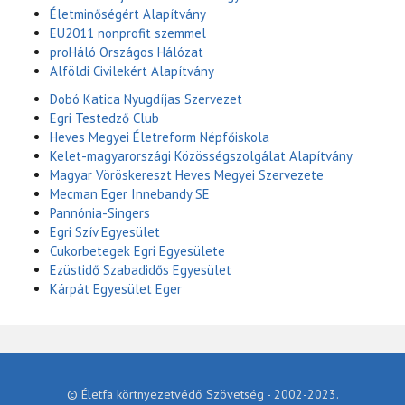
Életminőségért Alapítvány
EU2011 nonprofit szemmel
proHáló Országos Hálózat
Alföldi Civilekért Alapítvány
Dobó Katica Nyugdíjas Szervezet
Egri Testedző Club
Heves Megyei Életreform Népfőiskola
Kelet-magyarországi Közösségszolgálat Alapítvány
Magyar Vöröskereszt Heves Megyei Szervezete
Mecman Eger Innebandy SE
Pannónia-Singers
Egri Szív Egyesület
Cukorbetegek Egri Egyesülete
Ezüstidő Szabadidős Egyesület
Kárpát Egyesület Eger
© Életfa körtnyezetvédő Szövetség - 2002-2023.