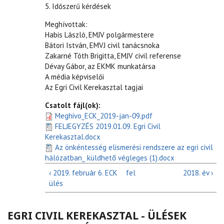
5. Időszerű kérdések
Meghívottak:
Habis László, EMJV polgármestere
Bátori István, EMVJ civil tanácsnoka
Zakarné Tóth Brigitta, EMJV civil referense
Dévay Gábor, az EKMK munkatársa
A média képviselői
Az Egri Civil Kerekasztal tagjai
Csatolt fájl(ok):
Meghivo_ECK_2019-jan-09.pdf
FELJEGYZÉS 2019.01.09. Egri Civil
Kerekasztal.docx
Az önkéntesség elismerési rendszere az egri civil
hálózatban_ küldhető végleges (1).docx
‹ 2019. február 6. ECK
fel
2018. év ›
ülés
EGRI CIVIL KEREKASZTAL - ÜLÉSEK