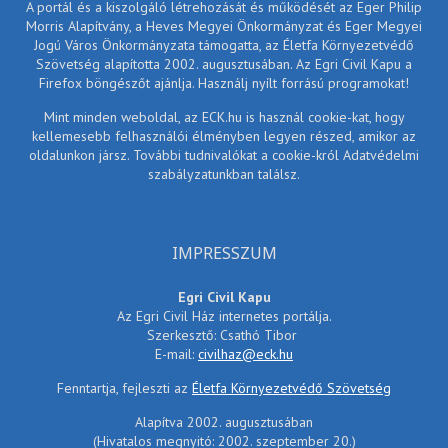
A portál és a kiszolgáló létrehozását és működését az Eger Philip
Morris Alapítvány, a Heves Megyei Önkormányzat és Eger Megyei
Jogú Város Önkormányzata támogatta, az Életfa Környezetvédő
Szövetség alapította 2002. augusztusában. Az Egri Civil Kapu a
Firefox böngészőt ajánlja. Használj nyílt forrású programokat!
Mint minden weboldal, az ECK.hu is használ cookie-kat, hogy
kellemesebb felhasználói élményben legyen részed, amikor az
oldalunkon jársz. További tudnivalókat a cookie-król Adatvédelmi
szabályzatunkban találsz.
IMPRESSZUM
Egri Civil Kapu
Az Egri Civil Ház internetes portálja.
Szerkesztő: Csathó Tibor
E-mail:
civilhaz@eck.hu
Fenntartja, fejleszti az
Életfa Környezetvédő Szövetség
Alapítva 2002. augusztusában
(Hivatalos megnyitó: 2002. szeptember 20.)