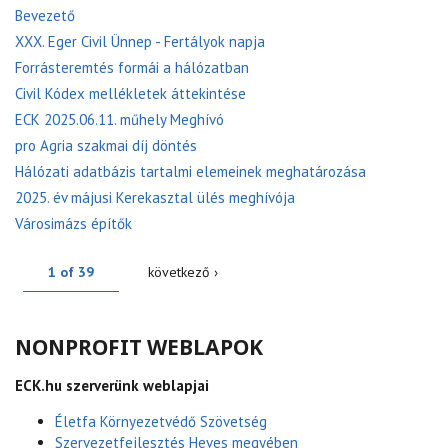
Bevezető
XXX. Eger Civil Ünnep - Fertályok napja
Forrásteremtés formái a hálózatban
Civil Kódex mellékletek áttekintése
ECK 2025.06.11. műhely Meghívó
pro Agria szakmai díj döntés
Hálózati adatbázis tartalmi elemeinek meghatározása
2025. év májusi Kerekasztal ülés meghívója
Városimázs építők
1 of 39
következő ›
NONPROFIT WEBLAPOK
ECK.hu szerverünk weblapjai
Életfa Környezetvédő Szövetség
Szervezetfejlesztés Heves megyében