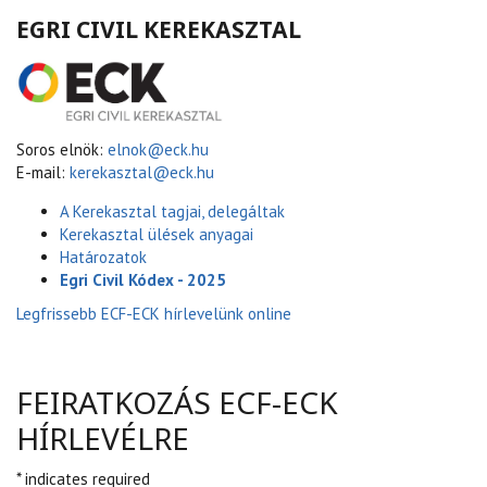
EGRI CIVIL KEREKASZTAL
Soros elnök:
elnok@eck.hu
E-mail:
kerekasztal@eck.hu
A Kerekasztal tagjai, delegáltak
Kerekasztal ülések anyagai
Határozatok
Egri Civil Kódex - 2025
Legfrissebb ECF-ECK hírlevelünk online
FEIRATKOZÁS ECF-ECK
HÍRLEVÉLRE
* indicates required