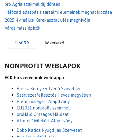
pro Agria szakmai díj döntés
Hálózati adatbázis tartalmi elemeinek meghatározása
2025. év májusi Kerekasztal ülés meghívója
Városimázs építők
1 of 39
következő ›
NONPROFIT WEBLAPOK
ECK.hu szerverünk weblapjai
Életfa Környezetvédő Szövetség
Szervezetfejlesztés Heves megyében
Életminőségért Alapítvány
EU2011 nonprofit szemmel
proHáló Országos Hálózat
Alföldi Civilekért Alapítvány
Dobó Katica Nyugdíjas Szervezet
Egri Testedző Club