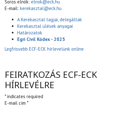
Soros elnök:
elnok@eck.hu
E-mail:
kerekasztal@eck.hu
A Kerekasztal tagjai, delegáltak
Kerekasztal ülések anyagai
Határozatok
Egri Civil Kódex - 2025
Legfrissebb ECF-ECK hírlevelünk online
FEIRATKOZÁS ECF-ECK
HÍRLEVÉLRE
* indicates required
E-mail cím *