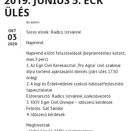
2019. JÚNIUS 5. ECK
ÜLÉS
By
admin
OKT
Soros elnök: Radics Istvánné
03
Napirend:
2020
Napirend előtti felszólalások (bejelentéshez kötött,
max.3 perc)
1. Az Egri Civil Kerekasztal „Pro Agria” civil szakmai
díjra történő ajánlásáról döntés (zárt ülés 17.30
óráig)
2. A Jogi és Érdekvédelmi szekció hálózatfejlesztési
tapasztalatai
Előterjesztő: Radics Istvánné, szekcióvezető
3. XXIV. Eger Civil Ünnepe – időszerű kérdések
Felelős: Gál Sándor
4. Időszerű kérdések
Meghívottak