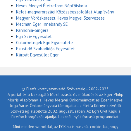
Heves Megyei Életreform Népfőiskola
Kelet-magyarországi Közösségszolgálat Alapítvány
Magyar Vöröskereszt Heves Megyei Szervezete
Mecman Eger Innebandy SE
Pannónia-Singers
Egri Szív Egyesület
Cukorbetegek Egri Egyesülete
Ezüstidő Szabadidős Egyesület
Kárpát Egyesület Eger
© Életfa körtnyezetvédő Szövetség - 2002-2023.
A portál és a kiszolgáló létrehozását és működését az Eger Philip
Morris Alapítvány, a Heves Megyei Önkormányzat és Eger Megyei
Jogú Város Önkormányzata támogatta, az Életfa Környezetvédő
Szövetség alapította 2002. augusztusában. Az Egri Civil Kapu a
Firefox böngészőt ajánlja. Használj nyílt forrású programokat!
Mint minden weboldal, az ECK.hu is használ cookie-kat, hogy