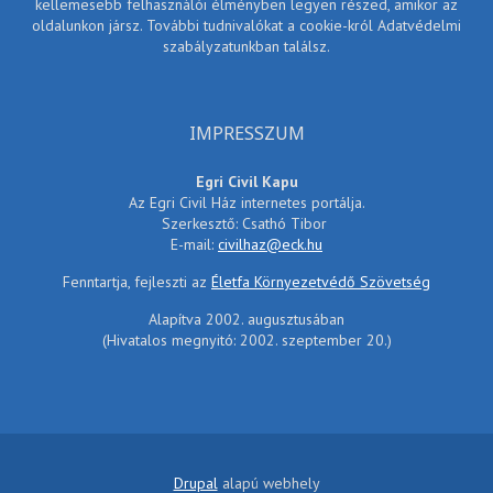
kellemesebb felhasználói élményben legyen részed, amikor az
oldalunkon jársz. További tudnivalókat a cookie-król Adatvédelmi
szabályzatunkban találsz.
IMPRESSZUM
Egri Civil Kapu
Az Egri Civil Ház internetes portálja.
Szerkesztő: Csathó Tibor
E-mail:
civilhaz@eck.hu
Fenntartja, fejleszti az
Életfa Környezetvédő Szövetség
Alapítva 2002. augusztusában
(Hivatalos megnyitó: 2002. szeptember 20.)
Drupal
alapú webhely