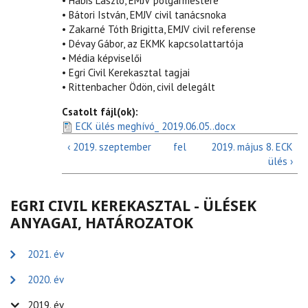
• Habis László, EMJV polgármestere
• Bátori István, EMJV civil tanácsnoka
• Zakarné Tóth Brigitta, EMJV civil referense
• Dévay Gábor, az EKMK kapcsolattartója
• Média képviselői
• Egri Civil Kerekasztal tagjai
• Rittenbacher Ödön, civil delegált
Csatolt fájl(ok):
ECK ülés meghívó_ 2019.06.05..docx
‹ 2019. szeptember
fel
2019. május 8. ECK
ülés ›
EGRI CIVIL KEREKASZTAL - ÜLÉSEK
ANYAGAI, HATÁROZATOK
2021. év
2020. év
2019. év