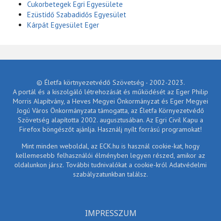
Cukorbetegek Egri Egyesülete
Ezüstidő Szabadidős Egyesület
Kárpát Egyesület Eger
© Életfa körtnyezetvédő Szövetség - 2002-2023.
A portál és a kiszolgáló létrehozását és működését az Eger Philip
Morris Alapítvány, a Heves Megyei Önkormányzat és Eger Megyei
Jogú Város Önkormányzata támogatta, az Életfa Környezetvédő
Szövetség alapította 2002. augusztusában. Az Egri Civil Kapu a
Firefox böngészőt ajánlja. Használj nyílt forrású programokat!
Mint minden weboldal, az ECK.hu is használ cookie-kat, hogy
kellemesebb felhasználói élményben legyen részed, amikor az
oldalunkon jársz. További tudnivalókat a cookie-król Adatvédelmi
szabályzatunkban találsz.
IMPRESSZUM