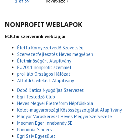
1 of 39
következő ›
NONPROFIT WEBLAPOK
ECK.hu szerverünk weblapjai
Életfa Környezetvédő Szövetség
Szervezetfejlesztés Heves megyében
Életminőségért Alapítvány
EU2011 nonprofit szemmel
proHáló Országos Hálózat
Alföldi Civilekért Alapítvány
Dobó Katica Nyugdíjas Szervezet
Egri Testedző Club
Heves Megyei Életreform Népfőiskola
Kelet-magyarországi Közösségszolgálat Alapítvány
Magyar Vöröskereszt Heves Megyei Szervezete
Mecman Eger Innebandy SE
Pannónia-Singers
Egri Szív Egyesület