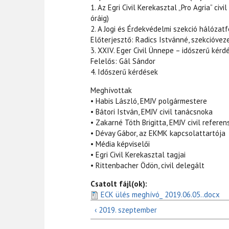
1. Az Egri Civil Kerekasztal „Pro Agria” civ
óráig)
2. A Jogi és Érdekvédelmi szekció hálózatf
Előterjesztő: Radics Istvánné, szekcióvez
3. XXIV. Eger Civil Ünnepe – időszerű kérd
Felelős: Gál Sándor
4. Időszerű kérdések
Meghívottak
• Habis László, EMJV polgármestere
• Bátori István, EMJV civil tanácsnoka
• Zakarné Tóth Brigitta, EMJV civil referen
• Dévay Gábor, az EKMK kapcsolattartója
• Média képviselői
• Egri Civil Kerekasztal tagjai
• Rittenbacher Ödön, civil delegált
Csatolt fájl(ok):
ECK ülés meghívó_ 2019.06.05..docx
‹ 2019. szeptember