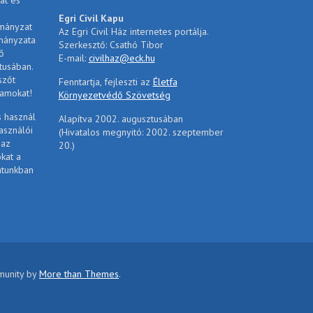
át és
Egri Civil Kapu
rmányzat
Az Egri Civil Ház internetes portálja.
mányzata
Szerkesztő: Csathó Tibor
ő
E-mail:
civilhaz@eck.hu
tusában.
szőt
Fenntartja, fejleszti az
Életfa
ramokat!
Környezetvédő Szövetség
s használ
Alapítva 2002. augusztusában
asználói
(Hivatalos megnyitó: 2002. szeptember
 az
20.)
ókat a
atunkban
mmunity by
More than Themes
.