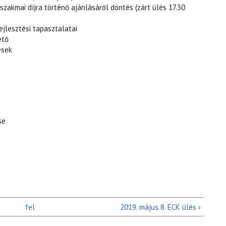
il szakmai díjra történő ajánlásáról döntés (zárt ülés 17.30
ejlesztési tapasztalatai
ető
ések
se
fel
2019. május 8. ECK ülés ›