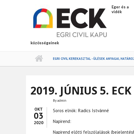
Ugrás a tartalomra
Eger és a
vidék
közösségeinek
EGRI CIVIL KEREKASZTAL - ÜLÉSEK ANYAGAI, HATÁR
2019. JÚNIUS 5. ECK
By
admin
OKT
Soros elnök: Radics Istvánné
03
Napirend:
2020
Napirend előtti felszólalások (bejelentés