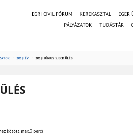
FŐMENÜ
EGRI CIVIL FÓRUM
KEREKASZTAL
EGER 
PÁLYÁZATOK
TUDÁSTÁR
OZATOK
2019. ÉV
2019. JÚNIUS 5. ECK ÜLÉS
 ÜLÉS
hez kötött, max.3 perc)