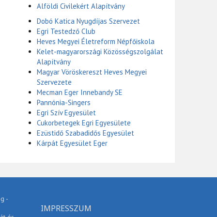
Alföldi Civilekért Alapítvány
Dobó Katica Nyugdíjas Szervezet
Egri Testedző Club
Heves Megyei Életreform Népfőiskola
Kelet-magyarországi Közösségszolgálat
Alapítvány
Magyar Vöröskereszt Heves Megyei
Szervezete
Mecman Eger Innebandy SE
Pannónia-Singers
Egri Szív Egyesület
Cukorbetegek Egri Egyesülete
Ezüstidő Szabadidős Egyesület
Kárpát Egyesület Eger
g -
IMPRESSZUM