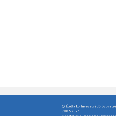
© Életfa körtnyezetvédő Szövetsé
2002-2023.