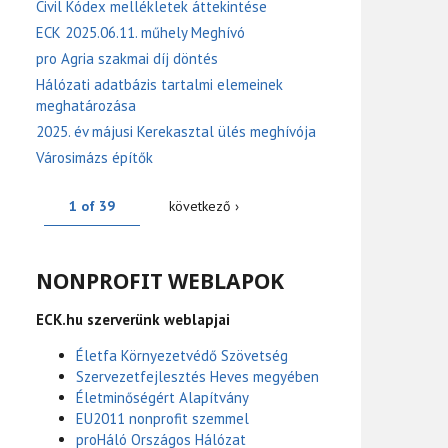
Civil Kódex mellékletek áttekintése
ECK 2025.06.11. műhely Meghívó
pro Agria szakmai díj döntés
Hálózati adatbázis tartalmi elemeinek
meghatározása
2025. év májusi Kerekasztal ülés meghívója
Városimázs építők
1 of 39
következő ›
NONPROFIT WEBLAPOK
ECK.hu szerverünk weblapjai
Életfa Környezetvédő Szövetség
Szervezetfejlesztés Heves megyében
Életminőségért Alapítvány
EU2011 nonprofit szemmel
proHáló Országos Hálózat