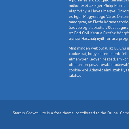
A portál és a kiszolgáló létrehozás
működését az Eger Philip Morris
Alapítvány, a Heves Megyei Önko
és Eger Megyei Jogú Város Önkor
támogatta, az Életfa Környezetvéd
Szövetség alapította 2002. augusz
Az Egri Civil Kapu a Firefox böngé
ajánlja. Használj nyílt forrású prog
Mint minden weboldal, az ECK.hu i
cookie-kat, hogy kellemesebb felh
élményben legyen részed, amikor
oldalunkon jársz. További tudnival
cookie-król Adatvédelmi szabályz
találsz.
Startup Growth Lite is a free theme, contributed to the Drupal Co