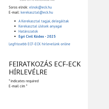
Soros elnök:
elnok@eck.hu
E-mail:
kerekasztal@eck.hu
A Kerekasztal tagjai, delegáltak
Kerekasztal ülések anyagai
Határozatok
Egri Civil Kódex - 2025
Legfrissebb ECF-ECK hírlevelünk online
FEIRATKOZÁS ECF-ECK
HÍRLEVÉLRE
* indicates required
E-mail cím *